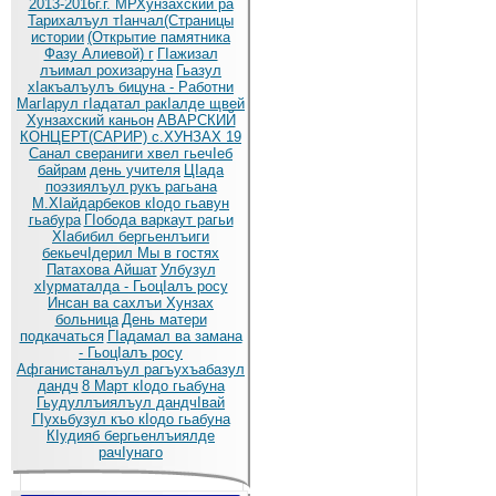
2013-2016г.г. МРХунзахский ра
Тарихалъул тIанчал(Страницы
истории
(Открытие памятника
Фазу Алиевой) г
ГIажизал
лъимал рохизаруна
Гьазул
хIакъалъулъ бицуна - Работни
МагIарул гIадатал ракIалде щвей
Хунзахский каньон
АВАРСКИЙ
КОНЦЕРТ(САРИР) с.ХУНЗАХ 19
Санал свераниги хвел гьечIеб
байрам
день учителя
ЦIада
поэзиялъул рукъ рагьана
М.ХIайдарбеков кIодо гьавун
гьабура
ГIобода варкаут рагьи
ХIабибил бергьенлъиги
бекьечIдерил
Мы в гостях
Патахова Айшат
Улбузул
хIурматалда - ГьоцIалъ росу
Инсан ва сахлъи Хунзах
больница
День матери
подкачаться
ГIадамал ва замана
- ГьоцIалъ росу
Афганистаналъул рагъухъабазул
дандч
8 Март кIодо гьабуна
Гьудуллъиялъул дандчIвай
ГIухьбузул къо кIодо гьабуна
КIудияб бергьенлъиялде
рачIунаго