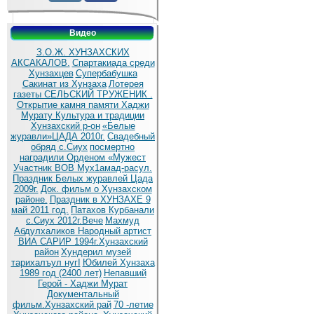
Видео
З.О.Ж. ХУНЗАХСКИХ
АКСАКАЛОВ.
Спартакиада среди
Хунзахцев
Супербабушка
Сакинат из Хунзаха
Лотерея
газеты СЕЛЬСКИЙ ТРУЖЕНИК .
Открытие камня памяти Хаджи
Мурату
Культура и традиции
Хунзахский р-он
«Белые
журавли»ЦАДА 2010г.
Cвадебный
обряд c.Сиух
посмертно
наградили Орденом «Мужест
Участник ВОВ Мух1амад-расул.
Праздник Белых журавлей Цада
2009г.
Док. фильм о Хунзахском
районе.
Праздник в ХУНЗАХЕ 9
май 2011 год.
Патахов Курбанали
с.Сиух 2012г.Вече
Махмуд
Абдулхаликов Народный артист
ВИА САРИР 1994г.Хунзахский
район
Хундерил музей
тарихалъул нугI
Юбилей Хунзаха
1989 год (2400 лет)
Непавший
Герой - Хаджи Мурат
Документальный
фильм.Хунзахский рай
70 -летие