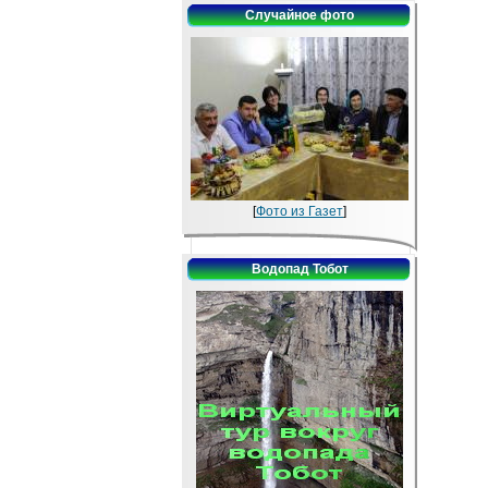
Случайное фото
[
Фото из Газет
]
Водопад Тобот