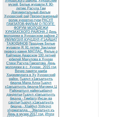
Хунзахского района.
Хунзахский
музей.
Белые журавли.К 90-
летию Расула Гам
Документальный фильм
Хунзахский рай
Презентационный
ролик курортно-тури
РАСУЛ
ГАМЗАТОВ-ФИЛЬМ О ПОЭТЕ.
ФОРУМ МОЛОДЕЖИ
ХУНЗАХСКОГО РАЙОНА 2
День
молодежи в Хунзахском районе 2
УМУМУЗУЛ КУЧ1ДУЛ (Г1АЙШАТ
ТАЖУДИНОВ
Праздник Белые
журавли (К 91 летию
Закладки
первого камня МАТЛАС.
Фильм о
Кайтмазе Аварском
100 летний
юбилей Махулова в Хунзах
Стихи Расула Гамзатова.
День
молодежи в с. Хунзах. 2015 год
Вечер памяти наиба
Хаджимурата в Ху
Хунзахский
район.
Гьазул х1акъалъулъ
бицуна Мала Алха
Гьазул
х1акъалъулъ бицуна-Магомед Ц
Районалъул найихъабазул
данделъи
Гьазул хIакъалъулъ
бицуна - Гимбато
Инсан ва
сахлъи
Гьазул х1акъалъулъ
бицуна - ХIайбул
Улбузул
хIурматалда... Эбелалъул къ
День в музее.2017 год.
Итоги