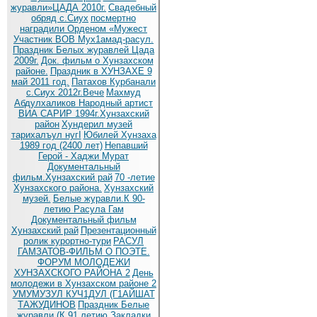
журавли»ЦАДА 2010г.
Cвадебный
обряд c.Сиух
посмертно
наградили Орденом «Мужест
Участник ВОВ Мух1амад-расул.
Праздник Белых журавлей Цада
2009г.
Док. фильм о Хунзахском
районе.
Праздник в ХУНЗАХЕ 9
май 2011 год.
Патахов Курбанали
с.Сиух 2012г.Вече
Махмуд
Абдулхаликов Народный артист
ВИА САРИР 1994г.Хунзахский
район
Хундерил музей
тарихалъул нугI
Юбилей Хунзаха
1989 год (2400 лет)
Непавший
Герой - Хаджи Мурат
Документальный
фильм.Хунзахский рай
70 -летие
Хунзахского района.
Хунзахский
музей.
Белые журавли.К 90-
летию Расула Гам
Документальный фильм
Хунзахский рай
Презентационный
ролик курортно-тури
РАСУЛ
ГАМЗАТОВ-ФИЛЬМ О ПОЭТЕ.
ФОРУМ МОЛОДЕЖИ
ХУНЗАХСКОГО РАЙОНА 2
День
молодежи в Хунзахском районе 2
УМУМУЗУЛ КУЧ1ДУЛ (Г1АЙШАТ
ТАЖУДИНОВ
Праздник Белые
журавли (К 91 летию
Закладки