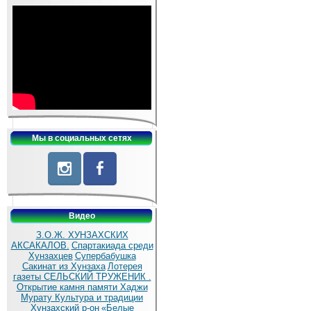
Мы в социальных сетях
Видео
З.О.Ж. ХУНЗАХСКИХ
АКСАКАЛОВ.
Спартакиада среди
Хунзахцев
Супербабушка
Сакинат из Хунзаха
Лотерея
газеты СЕЛЬСКИЙ ТРУЖЕНИК .
Открытие камня памяти Хаджи
Мурату
Культура и традиции
Хунзахский р-он
«Белые