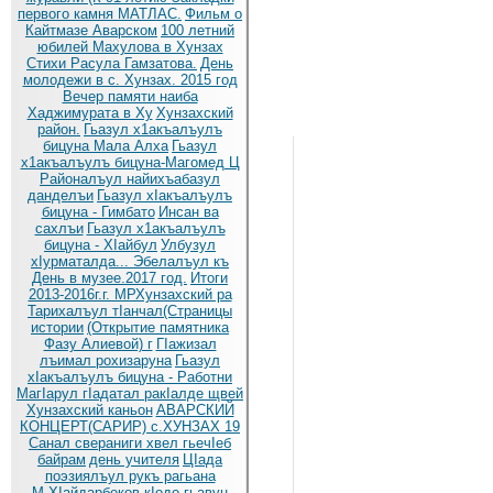
первого камня МАТЛАС.
Фильм о
Кайтмазе Аварском
100 летний
юбилей Махулова в Хунзах
Стихи Расула Гамзатова.
День
молодежи в с. Хунзах. 2015 год
Вечер памяти наиба
Хаджимурата в Ху
Хунзахский
район.
Гьазул х1акъалъулъ
бицуна Мала Алха
Гьазул
х1акъалъулъ бицуна-Магомед Ц
Районалъул найихъабазул
данделъи
Гьазул хIакъалъулъ
бицуна - Гимбато
Инсан ва
сахлъи
Гьазул х1акъалъулъ
бицуна - ХIайбул
Улбузул
хIурматалда... Эбелалъул къ
День в музее.2017 год.
Итоги
2013-2016г.г. МРХунзахский ра
Тарихалъул тIанчал(Страницы
истории
(Открытие памятника
Фазу Алиевой) г
ГIажизал
лъимал рохизаруна
Гьазул
хIакъалъулъ бицуна - Работни
МагIарул гIадатал ракIалде щвей
Хунзахский каньон
АВАРСКИЙ
КОНЦЕРТ(САРИР) с.ХУНЗАХ 19
Санал свераниги хвел гьечIеб
байрам
день учителя
ЦIада
поэзиялъул рукъ рагьана
М.ХIайдарбеков кIодо гьавун