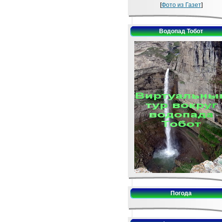
[
Фото из Газет
]
Водопад Тобот
Погода