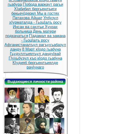
гьабура
ГIобода варкаут рагьи
ХIабибил бергьенлъиги
бекьечIдерил
Мы в гостях
Патахова Айшат
Улбузул
хIурматалда - ГьоцIалъ росу
Инсан ва сахлъи Хунзах
больница
День матери
подкачаться
ГIадамал ва замана
- ГьоцIалъ росу
Афганистаналъул рагъухъабазул
дандч
8 Март кIодо гьабуна
Гьудуллъиялъул дандчIвай
ГIухьбузул къо кIодо гьабуна
КIудияб бергьенлъиялде
рачIунаго
Выдающиеся личности района