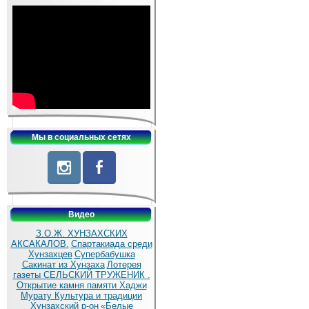
Мы в социальных сетях
Видео
З.О.Ж. ХУНЗАХСКИХ
АКСАКАЛОВ.
Спартакиада среди
Хунзахцев
Супербабушка
Сакинат из Хунзаха
Лотерея
газеты СЕЛЬСКИЙ ТРУЖЕНИК .
Открытие камня памяти Хаджи
Мурату
Культура и традиции
Хунзахский р-он
«Белые