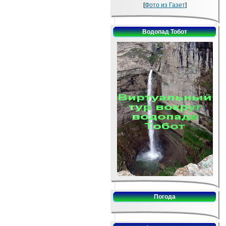
[
Фото из Газет
]
Водопад Тобот
Погода