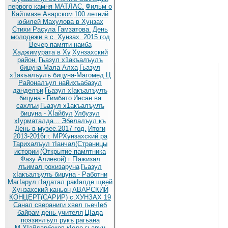
первого камня МАТЛАС.
Фильм о
Кайтмазе Аварском
100 летний
юбилей Махулова в Хунзах
Стихи Расула Гамзатова.
День
молодежи в с. Хунзах. 2015 год
Вечер памяти наиба
Хаджимурата в Ху
Хунзахский
район.
Гьазул х1акъалъулъ
бицуна Мала Алха
Гьазул
х1акъалъулъ бицуна-Магомед Ц
Районалъул найихъабазул
данделъи
Гьазул хIакъалъулъ
бицуна - Гимбато
Инсан ва
сахлъи
Гьазул х1акъалъулъ
бицуна - ХIайбул
Улбузул
хIурматалда... Эбелалъул къ
День в музее.2017 год.
Итоги
2013-2016г.г. МРХунзахский ра
Тарихалъул тIанчал(Страницы
истории
(Открытие памятника
Фазу Алиевой) г
ГIажизал
лъимал рохизаруна
Гьазул
хIакъалъулъ бицуна - Работни
МагIарул гIадатал ракIалде щвей
Хунзахский каньон
АВАРСКИЙ
КОНЦЕРТ(САРИР) с.ХУНЗАХ 19
Санал свераниги хвел гьечIеб
байрам
день учителя
ЦIада
поэзиялъул рукъ рагьана
М.ХIайдарбеков кIодо гьавун