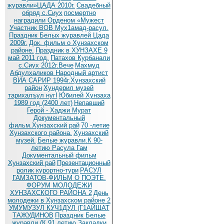
журавли»ЦАДА 2010г.
Cвадебный
обряд c.Сиух
посмертно
наградили Орденом «Мужест
Участник ВОВ Мух1амад-расул.
Праздник Белых журавлей Цада
2009г.
Док. фильм о Хунзахском
районе.
Праздник в ХУНЗАХЕ 9
май 2011 год.
Патахов Курбанали
с.Сиух 2012г.Вече
Махмуд
Абдулхаликов Народный артист
ВИА САРИР 1994г.Хунзахский
район
Хундерил музей
тарихалъул нугI
Юбилей Хунзаха
1989 год (2400 лет)
Непавший
Герой - Хаджи Мурат
Документальный
фильм.Хунзахский рай
70 -летие
Хунзахского района.
Хунзахский
музей.
Белые журавли.К 90-
летию Расула Гам
Документальный фильм
Хунзахский рай
Презентационный
ролик курортно-тури
РАСУЛ
ГАМЗАТОВ-ФИЛЬМ О ПОЭТЕ.
ФОРУМ МОЛОДЕЖИ
ХУНЗАХСКОГО РАЙОНА 2
День
молодежи в Хунзахском районе 2
УМУМУЗУЛ КУЧ1ДУЛ (Г1АЙШАТ
ТАЖУДИНОВ
Праздник Белые
журавли (К 91 летию
Закладки