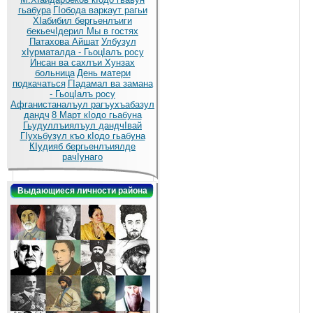
гьабура
ГIобода варкаут рагьи
ХIабибил бергьенлъиги
бекьечIдерил
Мы в гостях
Патахова Айшат
Улбузул
хIурматалда - ГьоцIалъ росу
Инсан ва сахлъи Хунзах
больница
День матери
подкачаться
ГIадамал ва замана
- ГьоцIалъ росу
Афганистаналъул рагъухъабазул
дандч
8 Март кIодо гьабуна
Гьудуллъиялъул дандчIвай
ГIухьбузул къо кIодо гьабуна
КIудияб бергьенлъиялде
рачIунаго
Выдающиеся личности района