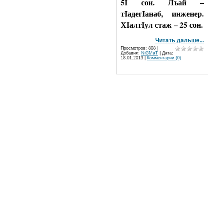
5I сон. Лъай –
тIадегIанаб, инженер.
ХIалтIул стаж – 25 сон.
Читать дальше...
Просмотров: 808 |
Добавил:
NiGMaT
| Дата:
18.01.2013
|
Комментарии (0)