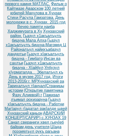
первого камня МАТЛАС.
Фильм о
Кайтмазе Аварском
100 летний
юбилей Махулова в Хунзах
Стихи Расула Гамзатова.
День
молодежи в с. Хунзах. 2015 год
Вечер памяти наиба
Хаджимурата в Ху
Хунзахский
район.
Гьазул х1акъалъулъ
бицуна Мала Алха
Гьазул
х1акъалъулъ бицуна-Магомед Ц
Районалъул найихъабазул
данделъи
Гьазул хIакъалъулъ
бицуна - Гимбато
Инсан ва
сахлъи
Гьазул х1акъалъулъ
бицуна - ХIайбул
Улбузул
хIурматалда... Эбелалъул къ
День в музее.2017 год.
Итоги
2013-2016г.г. МРХунзахский ра
Тарихалъул тIанчал(Страницы
истории
(Открытие памятника
Фазу Алиевой) г
ГIажизал
лъимал рохизаруна
Гьазул
хIакъалъулъ бицуна - Работни
МагIарул гIадатал ракIалде щвей
Хунзахский каньон
АВАРСКИЙ
КОНЦЕРТ(САРИР) с.ХУНЗАХ 19
Санал свераниги хвел гьечIеб
байрам
день учителя
ЦIада
поэзиялъул рукъ рагьана
М.ХIайдарбеков кIодо гьавун