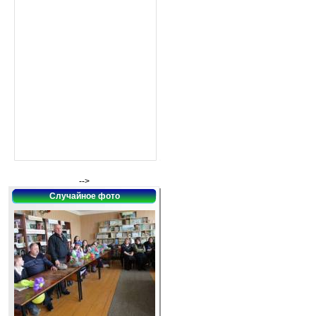
-->
Случайное фото