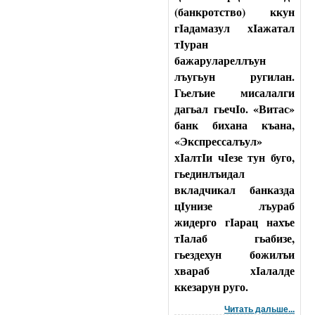
(банкротство) ккун
гIадамазул хIажатал
тIуран
бажарулареллъун
лъугьун ругилан.
Гьелъие мисалалги
дагьал гьечIо. «Витас»
банк бихана къана,
«Экспрессалъул»
хIалтIи чIезе тун буго,
гьединлъидал
вкладчикал банказда
цIунизе лъураб
жидерго гIарац нахъе
тIалаб гьабизе,
гьездехун божилъи
хвараб хIалалде
ккезарун руго.
Читать дальше...