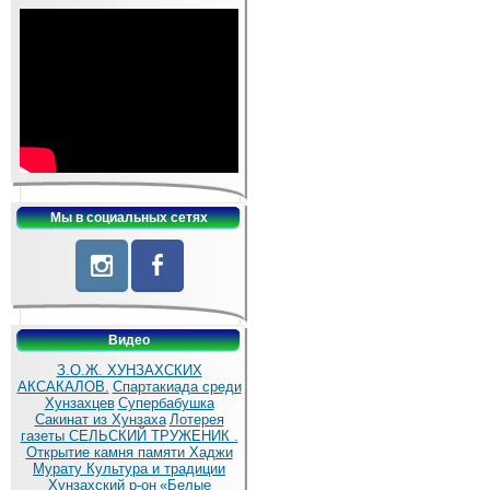
Мы в социальных сетях
Видео
З.О.Ж. ХУНЗАХСКИХ
АКСАКАЛОВ.
Спартакиада среди
Хунзахцев
Супербабушка
Сакинат из Хунзаха
Лотерея
газеты СЕЛЬСКИЙ ТРУЖЕНИК .
Открытие камня памяти Хаджи
Мурату
Культура и традиции
Хунзахский р-он
«Белые