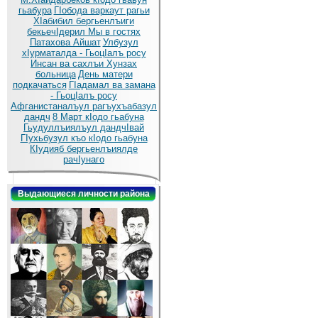
гьабура
ГIобода варкаут рагьи
ХIабибил бергьенлъиги
бекьечIдерил
Мы в гостях
Патахова Айшат
Улбузул
хIурматалда - ГьоцIалъ росу
Инсан ва сахлъи Хунзах
больница
День матери
подкачаться
ГIадамал ва замана
- ГьоцIалъ росу
Афганистаналъул рагъухъабазул
дандч
8 Март кIодо гьабуна
Гьудуллъиялъул дандчIвай
ГIухьбузул къо кIодо гьабуна
КIудияб бергьенлъиялде
рачIунаго
Выдающиеся личности района