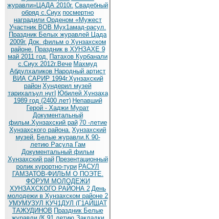
журавли»ЦАДА 2010г.
Cвадебный
обряд c.Сиух
посмертно
наградили Орденом «Мужест
Участник ВОВ Мух1амад-расул.
Праздник Белых журавлей Цада
2009г.
Док. фильм о Хунзахском
районе.
Праздник в ХУНЗАХЕ 9
май 2011 год.
Патахов Курбанали
с.Сиух 2012г.Вече
Махмуд
Абдулхаликов Народный артист
ВИА САРИР 1994г.Хунзахский
район
Хундерил музей
тарихалъул нугI
Юбилей Хунзаха
1989 год (2400 лет)
Непавший
Герой - Хаджи Мурат
Документальный
фильм.Хунзахский рай
70 -летие
Хунзахского района.
Хунзахский
музей.
Белые журавли.К 90-
летию Расула Гам
Документальный фильм
Хунзахский рай
Презентационный
ролик курортно-тури
РАСУЛ
ГАМЗАТОВ-ФИЛЬМ О ПОЭТЕ.
ФОРУМ МОЛОДЕЖИ
ХУНЗАХСКОГО РАЙОНА 2
День
молодежи в Хунзахском районе 2
УМУМУЗУЛ КУЧ1ДУЛ (Г1АЙШАТ
ТАЖУДИНОВ
Праздник Белые
журавли (К 91 летию
Закладки