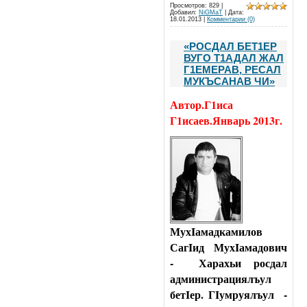
Просмотров: 829 |
Добавил:
NiGMaT
| Дата:
18.01.2013
|
Комментарии (0)
«РОСДАЛ БЕТ1ЕР
ВУГО Т1АДАЛ ЖАЛ
Г1ЕМЕРАВ, РЕСАЛ
МУКЪСАНАВ ЧИ»
Автор.Г1иса
Г1исаев.Январь 2013г.
МухIамадкамилов
СагIид МухIамадович
-
Харахьи росдал
администрациялъул
бетIер. ГIумруялъул
-