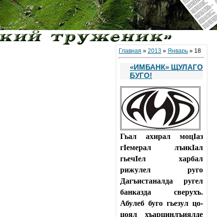
Главная
»
2013
»
Январь
»
18
«ИМБАНК» ЩУЛАГО
БУГО!
Гьал ахирал моцIаз
гIемерал лъикIал
гьечIел харбал
рижулел руго
Дагъистаналда ругел
банказда сверухъ.
Абулеб буго гьезул цо-
цоял хъарцинлъиялде