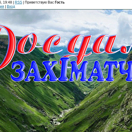
, 19:48 |
RSS
|
Приветствую Вас
Гость
ция
|
Вход