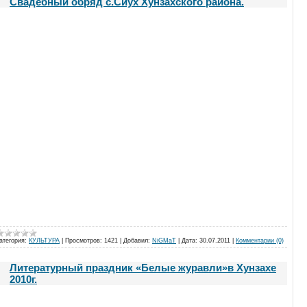
Cвадебный обряд c.Сиух Хунзахского района.
атегория:
КУЛЬТУРА
|
Просмотров:
1421
|
Добавил:
NiGMaT
|
Дата:
30.07.2011
|
Комментарии (0)
Литературный праздник «Белые журавли»в Хунзахе
2010г.