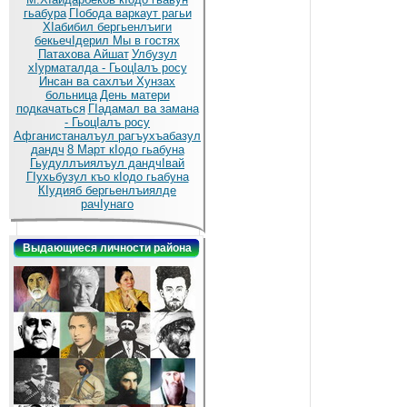
гьабура
ГIобода варкаут рагьи
ХIабибил бергьенлъиги
бекьечIдерил
Мы в гостях
Патахова Айшат
Улбузул
хIурматалда - ГьоцIалъ росу
Инсан ва сахлъи Хунзах
больница
День матери
подкачаться
ГIадамал ва замана
- ГьоцIалъ росу
Афганистаналъул рагъухъабазул
дандч
8 Март кIодо гьабуна
Гьудуллъиялъул дандчIвай
ГIухьбузул къо кIодо гьабуна
КIудияб бергьенлъиялде
рачIунаго
Выдающиеся личности района