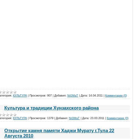
атегория:
КУЛЬТУРА
|
Просмотров:
907
|
Добавил:
NiGMaT
|
Дата:
14.04.2011
|
Комментарии (0)
Культура и традиции Хунзахского района
атегория:
КУЛЬТУРА
|
Просмотров:
1379
|
Добавил:
NiGMaT
|
Дата:
23.03.2011
|
Комментарии (0)
Открытие камня памяти Хаджи Мурату г.Тула 22
Августа 2010