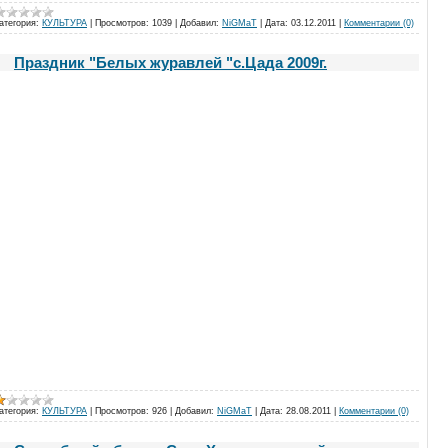
атегория:
КУЛЬТУРА
|
Просмотров:
1039
|
Добавил:
NiGMaT
|
Дата:
03.12.2011
|
Комментарии (0)
Праздник "Белых журавлей "с.Цада 2009г.
атегория:
КУЛЬТУРА
|
Просмотров:
926
|
Добавил:
NiGMaT
|
Дата:
28.08.2011
|
Комментарии (0)