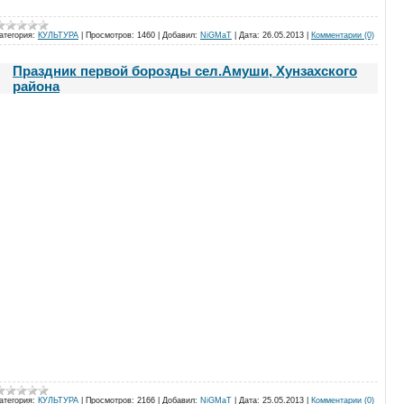
атегория:
КУЛЬТУРА
|
Просмотров:
1460
|
Добавил:
NiGMaT
|
Дата:
26.05.2013
|
Комментарии (0)
Праздник первой борозды сел.Амуши, Хунзахского
района
атегория:
КУЛЬТУРА
|
Просмотров:
2166
|
Добавил:
NiGMaT
|
Дата:
25.05.2013
|
Комментарии (0)