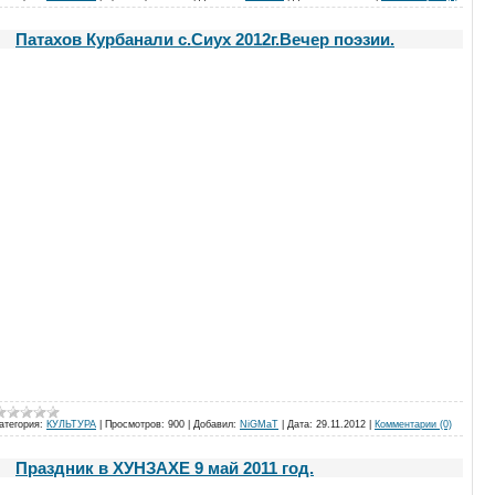
Патахов Курбанали с.Сиух 2012г.Вечер поэзии.
атегория:
КУЛЬТУРА
|
Просмотров:
900
|
Добавил:
NiGMaT
|
Дата:
29.11.2012
|
Комментарии (0)
Праздник в ХУНЗАХЕ 9 май 2011 год.