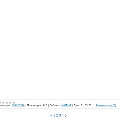
атегория:
КУЛЬТУРА
|
Просмотров:
913
|
Добавил:
NiGMaT
|
Дата:
21.03.2011
|
Комментарии (0)
«
1
2
3
4
5