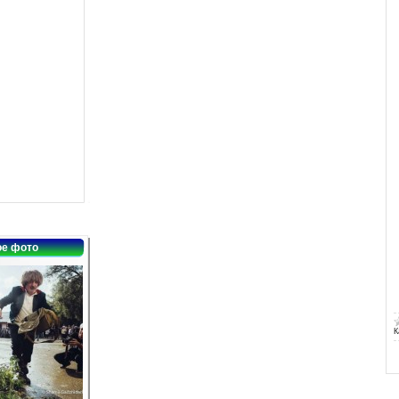
е фото
К