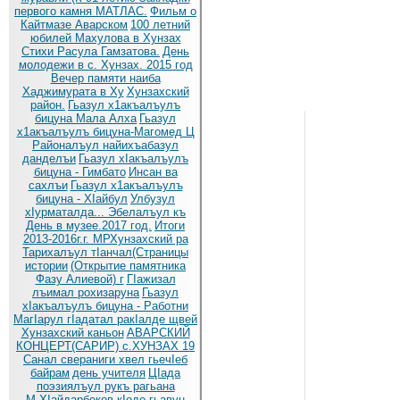
первого камня МАТЛАС.
Фильм о
Кайтмазе Аварском
100 летний
юбилей Махулова в Хунзах
Стихи Расула Гамзатова.
День
молодежи в с. Хунзах. 2015 год
Вечер памяти наиба
Хаджимурата в Ху
Хунзахский
район.
Гьазул х1акъалъулъ
бицуна Мала Алха
Гьазул
х1акъалъулъ бицуна-Магомед Ц
Районалъул найихъабазул
данделъи
Гьазул хIакъалъулъ
бицуна - Гимбато
Инсан ва
сахлъи
Гьазул х1акъалъулъ
бицуна - ХIайбул
Улбузул
хIурматалда... Эбелалъул къ
День в музее.2017 год.
Итоги
2013-2016г.г. МРХунзахский ра
Тарихалъул тIанчал(Страницы
истории
(Открытие памятника
Фазу Алиевой) г
ГIажизал
лъимал рохизаруна
Гьазул
хIакъалъулъ бицуна - Работни
МагIарул гIадатал ракIалде щвей
Хунзахский каньон
АВАРСКИЙ
КОНЦЕРТ(САРИР) с.ХУНЗАХ 19
Санал свераниги хвел гьечIеб
байрам
день учителя
ЦIада
поэзиялъул рукъ рагьана
М.ХIайдарбеков кIодо гьавун