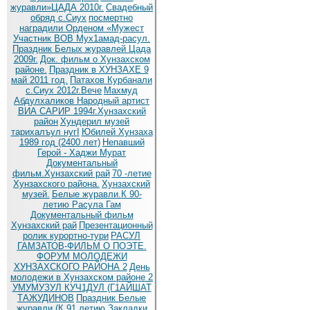
журавли»ЦАДА 2010г.
Cвадебный
обряд c.Сиух
посмертно
наградили Орденом «Мужест
Участник ВОВ Мух1амад-расул.
Праздник Белых журавлей Цада
2009г.
Док. фильм о Хунзахском
районе.
Праздник в ХУНЗАХЕ 9
май 2011 год.
Патахов Курбанали
с.Сиух 2012г.Вече
Махмуд
Абдулхаликов Народный артист
ВИА САРИР 1994г.Хунзахский
район
Хундерил музей
тарихалъул нугI
Юбилей Хунзаха
1989 год (2400 лет)
Непавший
Герой - Хаджи Мурат
Документальный
фильм.Хунзахский рай
70 -летие
Хунзахского района.
Хунзахский
музей.
Белые журавли.К 90-
летию Расула Гам
Документальный фильм
Хунзахский рай
Презентационный
ролик курортно-тури
РАСУЛ
ГАМЗАТОВ-ФИЛЬМ О ПОЭТЕ.
ФОРУМ МОЛОДЕЖИ
ХУНЗАХСКОГО РАЙОНА 2
День
молодежи в Хунзахском районе 2
УМУМУЗУЛ КУЧ1ДУЛ (Г1АЙШАТ
ТАЖУДИНОВ
Праздник Белые
журавли (К 91 летию
Закладки