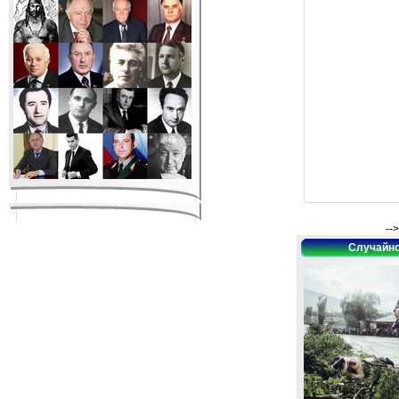
-->
Случайно