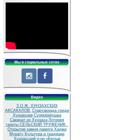
Мы в социальных сетях
Видео
З.О.Ж. ХУНЗАХСКИХ
АКСАКАЛОВ.
Спартакиада среди
Хунзахцев
Супербабушка
Сакинат из Хунзаха
Лотерея
газеты СЕЛЬСКИЙ ТРУЖЕНИК .
Открытие камня памяти Хаджи
Мурату
Культура и традиции
Хунзахский р-он
«Белые