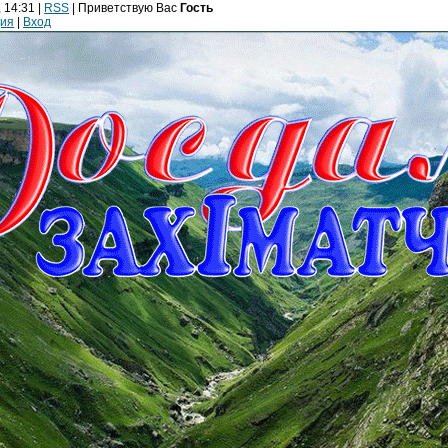
 14:31 |
RSS
|
Приветствую Вас
Гость
ция
|
Вход