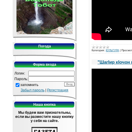
Погода
Категория:
КУЛЬТУРА
|
Просмот
"ШагIир кIочон 
Форма входа
Логин:
Пароль:
запомнить
Забыл пароль
|
Регистрация
Наша кнопка
Мы будем вам признательны,
если вы разместите нашу кнопку
у себя на сайте.