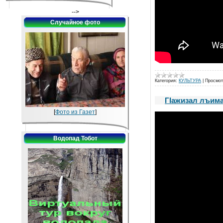
-->
Случайное фото
Категория:
КУЛЬТУРА
|
Просмот
ГIажизал лъима
[
Фото из Газет
]
Водопад Тобот