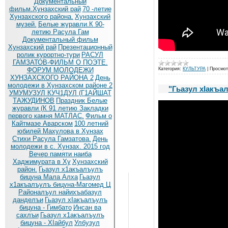
Документальный
фильм.Хунзахский рай
70 -летие
Хунзахского района.
Хунзахский
музей.
Белые журавли.К 90-
летию Расула Гам
Документальный фильм
Хунзахский рай
Презентационный
ролик курортно-тури
РАСУЛ
ГАМЗАТОВ-ФИЛЬМ О ПОЭТЕ.
ФОРУМ МОЛОДЕЖИ
Категория:
КУЛЬТУРА
|
Просмот
ХУНЗАХСКОГО РАЙОНА 2
День
молодежи в Хунзахском районе 2
"Гьазул хIакъа
УМУМУЗУЛ КУЧ1ДУЛ (Г1АЙШАТ
ТАЖУДИНОВ
Праздник Белые
журавли (К 91 летию
Закладки
первого камня МАТЛАС.
Фильм о
Кайтмазе Аварском
100 летний
юбилей Махулова в Хунзах
Стихи Расула Гамзатова.
День
молодежи в с. Хунзах. 2015 год
Вечер памяти наиба
Хаджимурата в Ху
Хунзахский
район.
Гьазул х1акъалъулъ
бицуна Мала Алха
Гьазул
х1акъалъулъ бицуна-Магомед Ц
Районалъул найихъабазул
данделъи
Гьазул хIакъалъулъ
бицуна - Гимбато
Инсан ва
сахлъи
Гьазул х1акъалъулъ
бицуна - ХIайбул
Улбузул