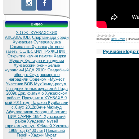
Видео
З.О.Ж. ХУНЗАХСКИХ
АКСАКАЛОВ.
Спартакиада среди
Категория:
КУЛЬТУРА
|
Просмот
Хунзахцев
Супербабушка
Сакинат из Хунзаха
Лотерея
Руччаби кIодо 
газеты СЕЛЬСКИЙ ТРУЖЕНИК .
Открытие камня памяти Хаджи
Мурату
Культура и традиции
Хунзахский р-он
«Белые
журавли»ЦАДА 2010г.
Cвадебный
обряд c.Сиух
посмертно
наградили Орденом «Мужест
Участник ВОВ Мух1амад-расул.
Праздник Белых журавлей Цада
2009г.
Док. фильм о Хунзахском
районе.
Праздник в ХУНЗАХЕ 9
май 2011 год.
Патахов Курбанали
с.Сиух 2012г.Вече
Махмуд
Абдулхаликов Народный артист
ВИА САРИР 1994г.Хунзахский
район
Хундерил музей
тарихалъул нугI
Юбилей Хунзаха
1989 год (2400 лет)
Непавший
Герой - Хаджи Мурат