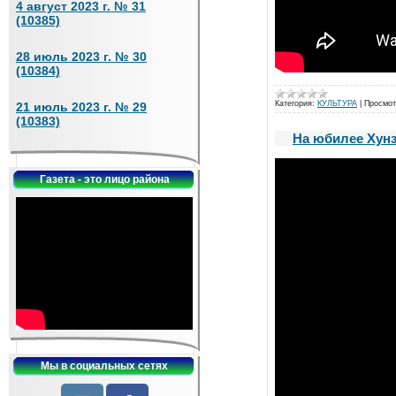
4 август 2023 г. № 31
(10385)
28 июль 2023 г. № 30
(10384)
Категория:
КУЛЬТУРА
|
Просмот
21 июль 2023 г. № 29
(10383)
На юбилее Хунз
Газета - это лицо района
Мы в социальных сетях