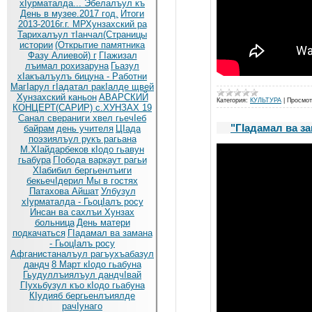
хIурматалда... Эбелалъул къ
День в музее.2017 год.
Итоги
2013-2016г.г. МРХунзахский ра
Тарихалъул тIанчал(Страницы
истории
(Открытие памятника
Фазу Алиевой) г
ГIажизал
лъимал рохизаруна
Гьазул
хIакъалъулъ бицуна - Работни
МагIарул гIадатал ракIалде щвей
Хунзахский каньон
АВАРСКИЙ
Категория:
КУЛЬТУРА
|
Просмот
КОНЦЕРТ(САРИР) с.ХУНЗАХ 19
Санал свераниги хвел гьечIеб
"ГIадамал ва з
байрам
день учителя
ЦIада
поэзиялъул рукъ рагьана
М.ХIайдарбеков кIодо гьавун
гьабура
ГIобода варкаут рагьи
ХIабибил бергьенлъиги
бекьечIдерил
Мы в гостях
Патахова Айшат
Улбузул
хIурматалда - ГьоцIалъ росу
Инсан ва сахлъи Хунзах
больница
День матери
подкачаться
ГIадамал ва замана
- ГьоцIалъ росу
Афганистаналъул рагъухъабазул
дандч
8 Март кIодо гьабуна
Гьудуллъиялъул дандчIвай
ГIухьбузул къо кIодо гьабуна
КIудияб бергьенлъиялде
рачIунаго