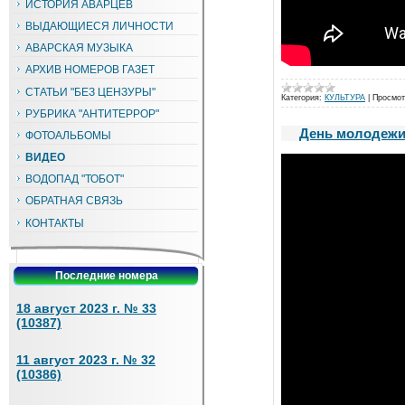
ИСТОРИЯ АВАРЦЕВ
ВЫДАЮЩИЕСЯ ЛИЧНОСТИ
АВАРСКАЯ МУЗЫКА
АРХИВ НОМЕРОВ ГАЗЕТ
СТАТЬИ "БЕЗ ЦЕНЗУРЫ"
Категория:
КУЛЬТУРА
|
Просмот
РУБРИКА "АНТИТЕРРОР"
День молодежи 
ФОТОАЛЬБОМЫ
ВИДЕО
ВОДОПАД "ТОБОТ"
ОБРАТНАЯ СВЯЗЬ
КОНТАКТЫ
Последние номера
18 август 2023 г. № 33
(10387)
11 август 2023 г. № 32
(10386)