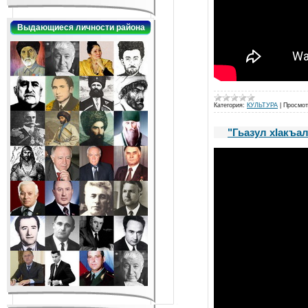
Выдающиеся личности района
Категория:
КУЛЬТУРА
|
Просмот
"Гьазул хIакъа