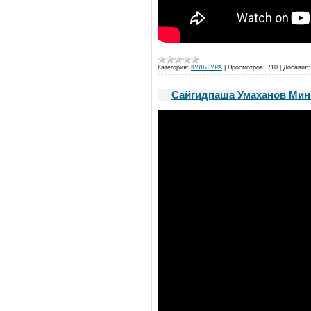
Категория:
КУЛЬТУРА
|
Просмотров:
710
|
Добавил:
Сайгидпаша Умаханов Минис