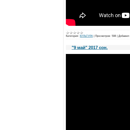
Категория:
КУЛЬТУРА
|
Просмотров:
598
|
Добавил:
"9 май" 2017 сон.