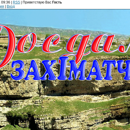
 09:36 |
RSS
|
Приветствую Вас
Гость
ция
|
Вход