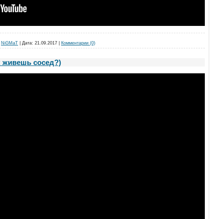
NiGMaT
|
Дата:
21.09.2017
|
Комментарии (0)
к живешь сосед?)