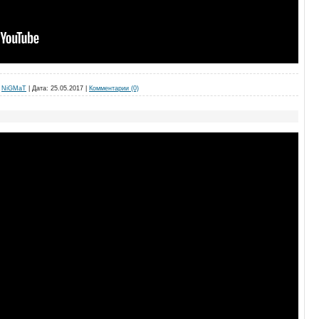
NiGMaT
|
Дата:
25.05.2017
|
Комментарии (0)