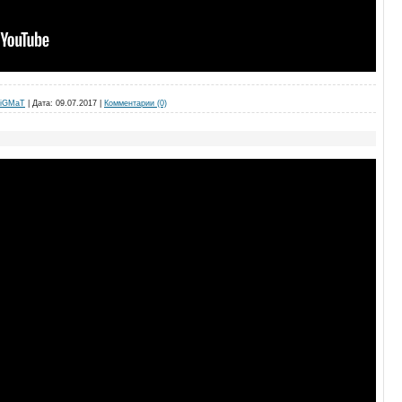
iGMaT
|
Дата:
09.07.2017
|
Комментарии (0)