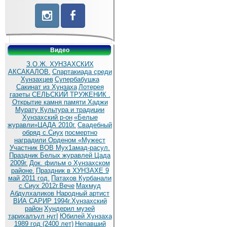
Видео
З.О.Ж. ХУНЗАХСКИХ
АКСАКАЛОВ.
Спартакиада среди
Хунзахцев
Супербабушка
Сакинат из Хунзаха
Лотерея
газеты СЕЛЬСКИЙ ТРУЖЕНИК .
Открытие камня памяти Хаджи
Мурату
Культура и традиции
Хунзахский р-он
«Белые
журавли»ЦАДА 2010г.
Cвадебный
обряд c.Сиух
посмертно
наградили Орденом «Мужест
Участник ВОВ Мух1амад-расул.
Праздник Белых журавлей Цада
2009г.
Док. фильм о Хунзахском
районе.
Праздник в ХУНЗАХЕ 9
май 2011 год.
Патахов Курбанали
с.Сиух 2012г.Вече
Махмуд
Абдулхаликов Народный артист
ВИА САРИР 1994г.Хунзахский
район
Хундерил музей
тарихалъул нугI
Юбилей Хунзаха
1989 год (2400 лет)
Непавший