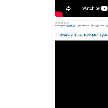
Категория:
РАЗНОЕ
|
Просмотров:
614
|
Добавил:
N
Итоги 2013-2016г.г. МР"Хун