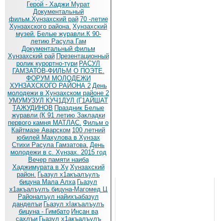
Герой - Хаджи Мурат
Документальный
фильм.Хунзахский рай
70 -летие
Хунзахского района.
Хунзахский
музей.
Белые журавли.К 90-
летию Расула Гам
Документальный фильм
Хунзахский рай
Презентационный
ролик курортно-тури
РАСУЛ
ГАМЗАТОВ-ФИЛЬМ О ПОЭТЕ.
ФОРУМ МОЛОДЕЖИ
ХУНЗАХСКОГО РАЙОНА 2
День
молодежи в Хунзахском районе 2
УМУМУЗУЛ КУЧ1ДУЛ (Г1АЙШАТ
ТАЖУДИНОВ
Праздник Белые
журавли (К 91 летию
Закладки
первого камня МАТЛАС.
Фильм о
Кайтмазе Аварском
100 летний
юбилей Махулова в Хунзах
Стихи Расула Гамзатова.
День
молодежи в с. Хунзах. 2015 год
Вечер памяти наиба
Хаджимурата в Ху
Хунзахский
район.
Гьазул х1акъалъулъ
бицуна Мала Алха
Гьазул
х1акъалъулъ бицуна-Магомед Ц
Районалъул найихъабазул
данделъи
Гьазул хIакъалъулъ
бицуна - Гимбато
Инсан ва
сахлъи
Гьазул х1акъалъулъ