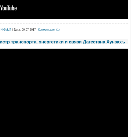
NiGMaT
|
Дата:
09.07.2017
|
Комментарии (1)
тр транспорта, энергетики и связи Дагестана Хунзахъ