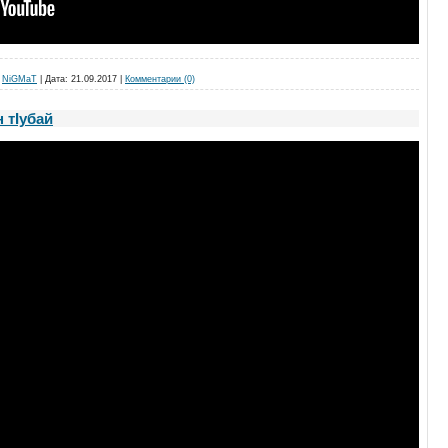
NiGMaT
|
Дата:
21.09.2017
|
Комментарии (0)
 тIубай