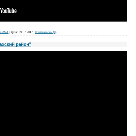
iGMaT
|
Дата:
09.07.2017
|
Комментарии (0)
захский район"