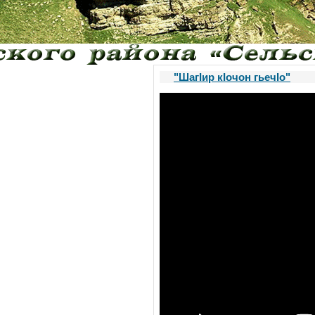
"ШагIир кIочон гьечIо"