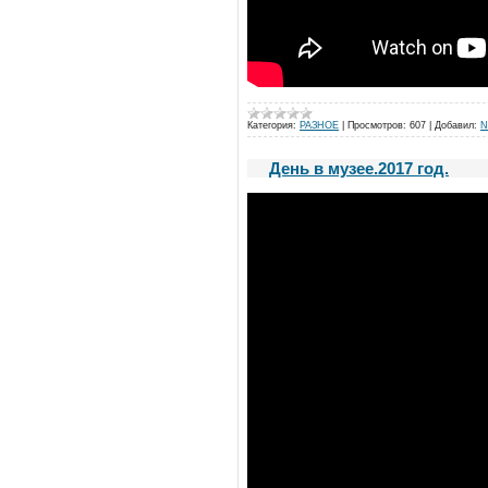
Категория:
РАЗНОЕ
|
Просмотров:
607
|
Добавил:
N
День в музее.2017 год.