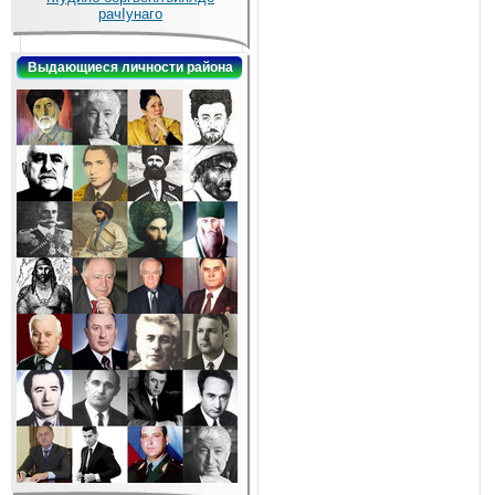
рачIунаго
Выдающиеся личности района