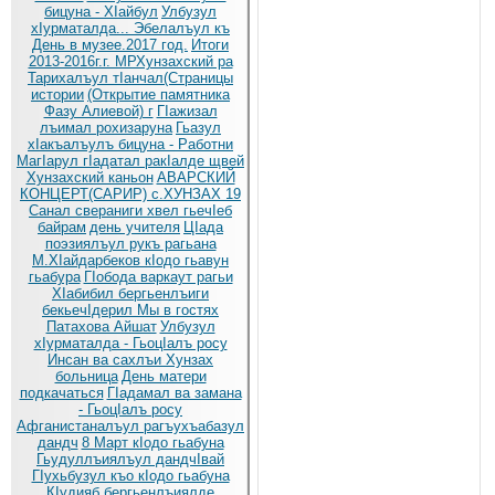
бицуна - ХIайбул
Улбузул
хIурматалда... Эбелалъул къ
День в музее.2017 год.
Итоги
2013-2016г.г. МРХунзахский ра
Тарихалъул тIанчал(Страницы
истории
(Открытие памятника
Фазу Алиевой) г
ГIажизал
лъимал рохизаруна
Гьазул
хIакъалъулъ бицуна - Работни
МагIарул гIадатал ракIалде щвей
Хунзахский каньон
АВАРСКИЙ
КОНЦЕРТ(САРИР) с.ХУНЗАХ 19
Санал свераниги хвел гьечIеб
байрам
день учителя
ЦIада
поэзиялъул рукъ рагьана
М.ХIайдарбеков кIодо гьавун
гьабура
ГIобода варкаут рагьи
ХIабибил бергьенлъиги
бекьечIдерил
Мы в гостях
Патахова Айшат
Улбузул
хIурматалда - ГьоцIалъ росу
Инсан ва сахлъи Хунзах
больница
День матери
подкачаться
ГIадамал ва замана
- ГьоцIалъ росу
Афганистаналъул рагъухъабазул
дандч
8 Март кIодо гьабуна
Гьудуллъиялъул дандчIвай
ГIухьбузул къо кIодо гьабуна
КIудияб бергьенлъиялде