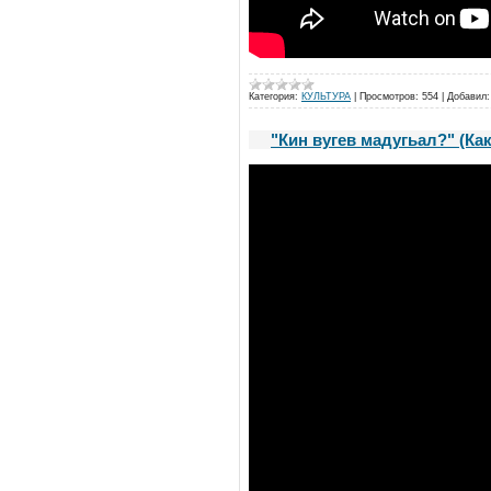
Категория:
КУЛЬТУРА
|
Просмотров:
554
|
Добавил:
"Кин вугев мадугьал?" (Ка