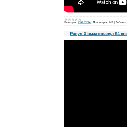
Категория:
КУЛЬТУРА
|
Просмотров:
618
|
Добавил:
Расул ХIамзатовасул 94 сон