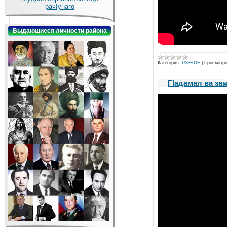
рачIунаго
Выдающиеся личности района
Категория:
РАЗНОЕ
|
Просмотро
ГIадамал ва зам