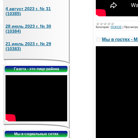
4 август 2023 г. № 31
(10385)
28 июль 2023 г. № 30
Категория:
РАЗНОЕ
|
Просмотро
(10384)
Мы в гостях - 
21 июль 2023 г. № 29
(10383)
Газета - это лицо района
Мы в социальных сетях