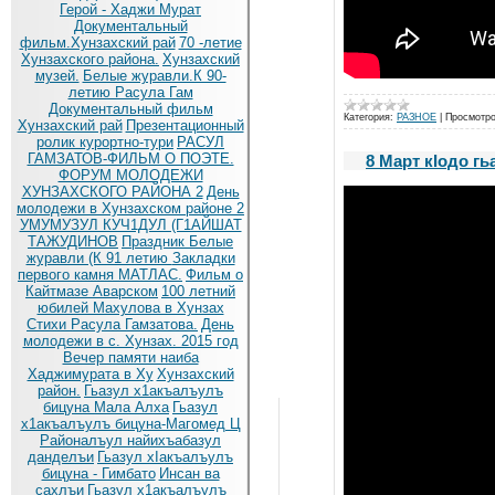
Герой - Хаджи Мурат
Документальный
фильм.Хунзахский рай
70 -летие
Хунзахского района.
Хунзахский
музей.
Белые журавли.К 90-
летию Расула Гам
Документальный фильм
Категория:
РАЗНОЕ
|
Просмотро
Хунзахский рай
Презентационный
ролик курортно-тури
РАСУЛ
ГАМЗАТОВ-ФИЛЬМ О ПОЭТЕ.
8 Март кIодо гь
ФОРУМ МОЛОДЕЖИ
ХУНЗАХСКОГО РАЙОНА 2
День
молодежи в Хунзахском районе 2
УМУМУЗУЛ КУЧ1ДУЛ (Г1АЙШАТ
ТАЖУДИНОВ
Праздник Белые
журавли (К 91 летию
Закладки
первого камня МАТЛАС.
Фильм о
Кайтмазе Аварском
100 летний
юбилей Махулова в Хунзах
Стихи Расула Гамзатова.
День
молодежи в с. Хунзах. 2015 год
Вечер памяти наиба
Хаджимурата в Ху
Хунзахский
район.
Гьазул х1акъалъулъ
бицуна Мала Алха
Гьазул
х1акъалъулъ бицуна-Магомед Ц
Районалъул найихъабазул
данделъи
Гьазул хIакъалъулъ
бицуна - Гимбато
Инсан ва
сахлъи
Гьазул х1акъалъулъ