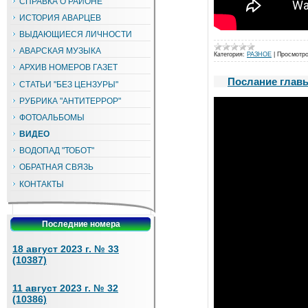
СПРАВКА О РАЙОНЕ
ИСТОРИЯ АВАРЦЕВ
ВЫДАЮЩИЕСЯ ЛИЧНОСТИ
АВАРСКАЯ МУЗЫКА
Категория:
РАЗНОЕ
|
Просмотро
АРХИВ НОМЕРОВ ГАЗЕТ
Послание глав
СТАТЬИ "БЕЗ ЦЕНЗУРЫ"
РУБРИКА "АНТИТЕРРОР"
ФОТОАЛЬБОМЫ
ВИДЕО
ВОДОПАД "ТОБОТ"
ОБРАТНАЯ СВЯЗЬ
КОНТАКТЫ
Последние номера
18 август 2023 г. № 33
(10387)
11 август 2023 г. № 32
(10386)