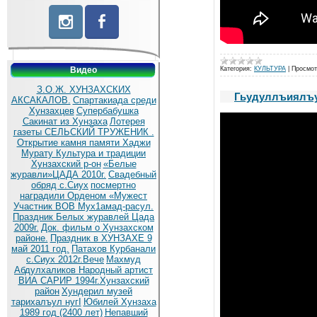
Видео
Категория:
КУЛЬТУРА
|
Просмот
З.О.Ж. ХУНЗАХСКИХ
Гьудуллъиялъу
АКСАКАЛОВ.
Спартакиада среди
Хунзахцев
Супербабушка
Сакинат из Хунзаха
Лотерея
газеты СЕЛЬСКИЙ ТРУЖЕНИК .
Открытие камня памяти Хаджи
Мурату
Культура и традиции
Хунзахский р-он
«Белые
журавли»ЦАДА 2010г.
Cвадебный
обряд c.Сиух
посмертно
наградили Орденом «Мужест
Участник ВОВ Мух1амад-расул.
Праздник Белых журавлей Цада
2009г.
Док. фильм о Хунзахском
районе.
Праздник в ХУНЗАХЕ 9
май 2011 год.
Патахов Курбанали
с.Сиух 2012г.Вече
Махмуд
Абдулхаликов Народный артист
ВИА САРИР 1994г.Хунзахский
район
Хундерил музей
тарихалъул нугI
Юбилей Хунзаха
1989 год (2400 лет)
Непавший