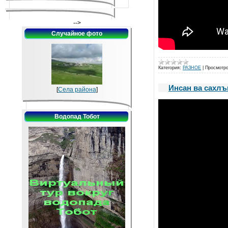
-->
Случайное фото
Категория:
РАЗНОЕ
|
Просмотро
Инсан ва сахлъ
[
Села района
]
Водопад Тобот