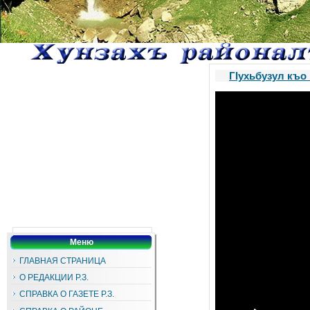
ГIухьбузул къо 
Меню
ГЛАВНАЯ СТРАНИЦА
О РЕДАКЦИИ Р.З.
СПРАВКА О ГАЗЕТЕ Р.З.