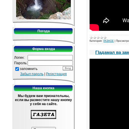
Погода
Категория:
РАЗНОЕ
|
Просмотро
Форма входа
ГIадамал ва за
Логин:
Пароль:
запомнить
Забыл пароль
|
Регистрация
Наша кнопка
Мы будем вам признательны,
если вы разместите нашу кнопку
у себя на сайте.