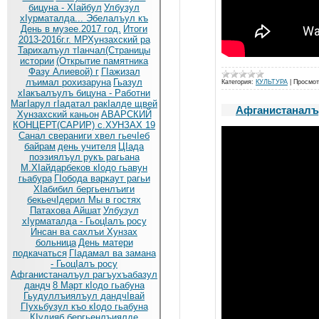
бицуна - ХIайбул
Улбузул
хIурматалда... Эбелалъул къ
День в музее.2017 год.
Итоги
2013-2016г.г. МРХунзахский ра
Тарихалъул тIанчал(Страницы
истории
(Открытие памятника
Фазу Алиевой) г
ГIажизал
лъимал рохизаруна
Гьазул
Категория:
КУЛЬТУРА
|
Просмот
хIакъалъулъ бицуна - Работни
МагIарул гIадатал ракIалде щвей
Афганистаналъ
Хунзахский каньон
АВАРСКИЙ
КОНЦЕРТ(САРИР) с.ХУНЗАХ 19
Санал свераниги хвел гьечIеб
байрам
день учителя
ЦIада
поэзиялъул рукъ рагьана
М.ХIайдарбеков кIодо гьавун
гьабура
ГIобода варкаут рагьи
ХIабибил бергьенлъиги
бекьечIдерил
Мы в гостях
Патахова Айшат
Улбузул
хIурматалда - ГьоцIалъ росу
Инсан ва сахлъи Хунзах
больница
День матери
подкачаться
ГIадамал ва замана
- ГьоцIалъ росу
Афганистаналъул рагъухъабазул
дандч
8 Март кIодо гьабуна
Гьудуллъиялъул дандчIвай
ГIухьбузул къо кIодо гьабуна
КIудияб бергьенлъиялде