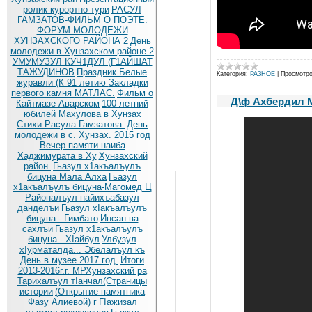
ролик курортно-тури
РАСУЛ
ГАМЗАТОВ-ФИЛЬМ О ПОЭТЕ.
ФОРУМ МОЛОДЕЖИ
ХУНЗАХСКОГО РАЙОНА 2
День
молодежи в Хунзахском районе 2
УМУМУЗУЛ КУЧ1ДУЛ (Г1АЙШАТ
ТАЖУДИНОВ
Праздник Белые
Категория:
РАЗНОЕ
|
Просмотро
журавли (К 91 летию
Закладки
первого камня МАТЛАС.
Фильм о
Д\ф Ахбердил 
Кайтмазе Аварском
100 летний
юбилей Махулова в Хунзах
Стихи Расула Гамзатова.
День
молодежи в с. Хунзах. 2015 год
Вечер памяти наиба
Хаджимурата в Ху
Хунзахский
район.
Гьазул х1акъалъулъ
бицуна Мала Алха
Гьазул
х1акъалъулъ бицуна-Магомед Ц
Районалъул найихъабазул
данделъи
Гьазул хIакъалъулъ
бицуна - Гимбато
Инсан ва
сахлъи
Гьазул х1акъалъулъ
бицуна - ХIайбул
Улбузул
хIурматалда... Эбелалъул къ
День в музее.2017 год.
Итоги
2013-2016г.г. МРХунзахский ра
Тарихалъул тIанчал(Страницы
истории
(Открытие памятника
Фазу Алиевой) г
ГIажизал