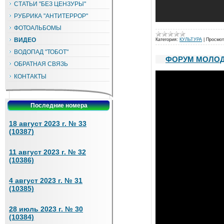
СТАТЬИ "БЕЗ ЦЕНЗУРЫ"
РУБРИКА "АНТИТЕРРОР"
ФОТОАЛЬБОМЫ
ВИДЕО
Категория:
КУЛЬТУРА
|
Просмот
ВОДОПАД "ТОБОТ"
ФОРУМ МОЛОД
ОБРАТНАЯ СВЯЗЬ
КОНТАКТЫ
Последние номера
18 август 2023 г. № 33
(10387)
11 август 2023 г. № 32
(10386)
4 август 2023 г. № 31
(10385)
28 июль 2023 г. № 30
(10384)