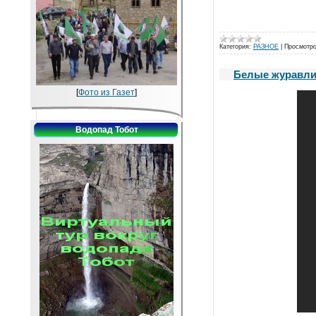
Категория:
РАЗНОЕ
|
Просмотро
Белые журавли.
[
Фото из Газет
]
Водопад Тобот