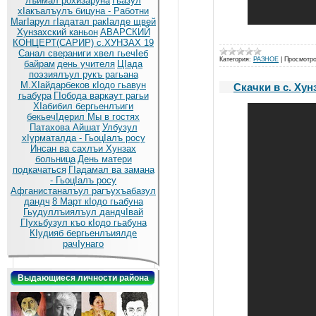
лъимал рохизаруна
Гьазул
хIакъалъулъ бицуна - Работни
МагIарул гIадатал ракIалде щвей
Хунзахский каньон
АВАРСКИЙ
КОНЦЕРТ(САРИР) с.ХУНЗАХ 19
Санал свераниги хвел гьечIеб
Категория:
РАЗНОЕ
|
Просмотро
байрам
день учителя
ЦIада
поэзиялъул рукъ рагьана
М.ХIайдарбеков кIодо гьавун
Скачки в с. Хун
гьабура
ГIобода варкаут рагьи
ХIабибил бергьенлъиги
бекьечIдерил
Мы в гостях
Патахова Айшат
Улбузул
хIурматалда - ГьоцIалъ росу
Инсан ва сахлъи Хунзах
больница
День матери
подкачаться
ГIадамал ва замана
- ГьоцIалъ росу
Афганистаналъул рагъухъабазул
дандч
8 Март кIодо гьабуна
Гьудуллъиялъул дандчIвай
ГIухьбузул къо кIодо гьабуна
КIудияб бергьенлъиялде
рачIунаго
Выдающиеся личности района