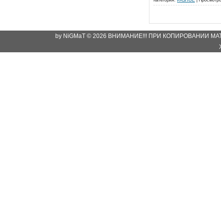
Категория:
РАЗНОЕ
|
Просмотро
by NiGMaT © 2026 ВНИМАНИЕ!!! ПРИ КОПИРОВАНИИ М