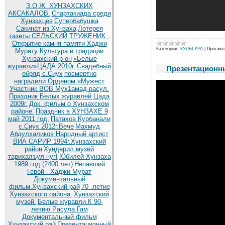
З.О.Ж. ХУНЗАХСКИХ
АКСАКАЛОВ.
Спартакиада среди
Хунзахцев
Супербабушка
Сакинат из Хунзаха
Лотерея
газеты СЕЛЬСКИЙ ТРУЖЕНИК .
Открытие камня памяти Хаджи
Категория:
КУЛЬТУРА
|
Просмот
Мурату
Культура и традиции
Хунзахский р-он
«Белые
журавли»ЦАДА 2010г.
Cвадебный
Презентационны
обряд c.Сиух
посмертно
наградили Орденом «Мужест
Участник ВОВ Мух1амад-расул.
Праздник Белых журавлей Цада
2009г.
Док. фильм о Хунзахском
районе.
Праздник в ХУНЗАХЕ 9
май 2011 год.
Патахов Курбанали
с.Сиух 2012г.Вече
Махмуд
Абдулхаликов Народный артист
ВИА САРИР 1994г.Хунзахский
район
Хундерил музей
тарихалъул нугI
Юбилей Хунзаха
1989 год (2400 лет)
Непавший
Герой - Хаджи Мурат
Документальный
фильм.Хунзахский рай
70 -летие
Хунзахского района.
Хунзахский
музей.
Белые журавли.К 90-
летию Расула Гам
Документальный фильм
Хунзахский рай
Презентационный