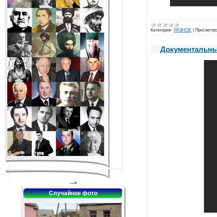
Категория:
РАЗНОЕ
|
Просмотро
Документальный
-->
Случайное фото