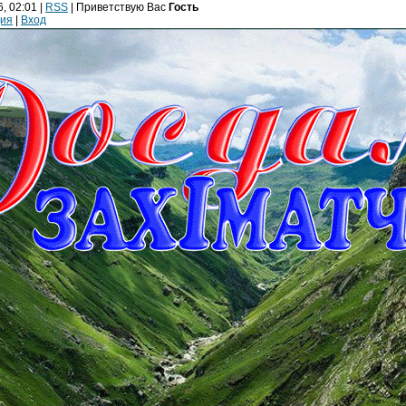
, 02:01 |
RSS
|
Приветствую Вас
Гость
ция
|
Вход