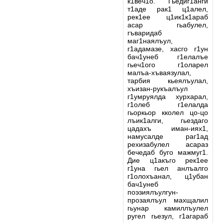
к1веч1о. Гьедиг1анги
т1аде рак1 ц1алел,
рек1ее ц1ик1к1араб
асар гьабулел,
гъваридаб
маг1наялъул,
г1адамазе, хасго г1ун
бач1унеб г1елалъе
гьеч1ого г1оларел
малъа-хъваязулал,
тарбия кьеялъулал,
хъизан-рукъалъул
г1умруялда хурхарал,
г1олеб г1елалда
гьоркьор кколел цо-цо
лъик1алги, гьездаго
цадахъ иман-иях1,
намусалде раг1ад
рехизабулел асараз
бечедаб буго мажмуг1.
Дие ц1акъго рек1ее
г1уна гьел анлъалго
г1олохъанал, ц1убан
бач1унеб
поэзиялъулгун-
прозаялъул махщалил
гьунар камиллъулел
ругел гьезул, г1агараб