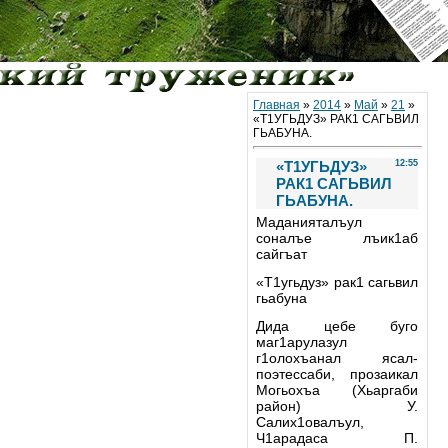
Главная
»
2014
»
Май
»
21
»
«Т1УГЬДУЗ» РАК1 САГЬВИЛ
ГЬАБУНА.
«Т1УГЬДУЗ»
12:55
РАК1 САГЬВИЛ
ГЬАБУНА.
Маданияталъул
соналъе лъик1аб
сайгъат
«Т1угьдуз» рак1 сагьвил
гьабуна
Дида цебе буго
маг1арулазул
г1олохъанал ясал-
поэтессаби, прозаикал
Могьохъа (Хьаргаби
район) У.
Салих1овалъул,
Ч1арадаса П.