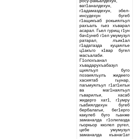
росу-ракьалдехун,
ват1аналдехун,
г1адамаздехун, эбел-
инсудехун бугеб
г1ащикъаб рокьиялъул
рахъалъ гьез хъварал
асарал. Гьел гурищ г1ун
бач1унеб г1ел умумузул
ратарал, лъик1ал
г1адатазда куцаялъе
ц1акъго к1вар бугел
масъалаби.
Г1олохъанал
хъвадарухъабазул
щиялъул буго
поэзиялъулъ жидеего
хасиятаб гьунар,
пагьмуялъул г1ат1илъи
ва маг1наялъул
гъварилъи, хасаб
жидерго хат1, г1умру
гьабиялдехун бугеб
бербалагьи, бег1ерго
какулеб буго гьанже
заманалда г1олилазда
гьоркьор кколел ругел,
цебе умумузул
заманалда къанаг1ат