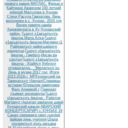
первого камня МАТЛАС.
Фильм о
Кайтмазе Аварском
100 летний
юбилей Махулова в Хунзах
Стихи Расула Гамзатова.
День
молодежи в с. Хунзах. 2015 год
Вечер памяти наиба
Хаджимурата в Ху
Хунзахский
район.
Гьазул х1акъалъулъ
бицуна Мала Алха
Гьазул
х1акъалъулъ бицуна-Магомед Ц
Районалъул найихъабазул
данделъи
Гьазул хIакъалъулъ
бицуна - Гимбато
Инсан ва
сахлъи
Гьазул х1акъалъулъ
бицуна - ХIайбул
Улбузул
хIурматалда... Эбелалъул къ
День в музее.2017 год.
Итоги
2013-2016г.г. МРХунзахский ра
Тарихалъул тIанчал(Страницы
истории
(Открытие памятника
Фазу Алиевой) г
ГIажизал
лъимал рохизаруна
Гьазул
хIакъалъулъ бицуна - Работни
МагIарул гIадатал ракIалде щвей
Хунзахский каньон
АВАРСКИЙ
КОНЦЕРТ(САРИР) с.ХУНЗАХ 19
Санал свераниги хвел гьечIеб
байрам
день учителя
ЦIада
поэзиялъул рукъ рагьана
М.ХIайдарбеков кIодо гьавун