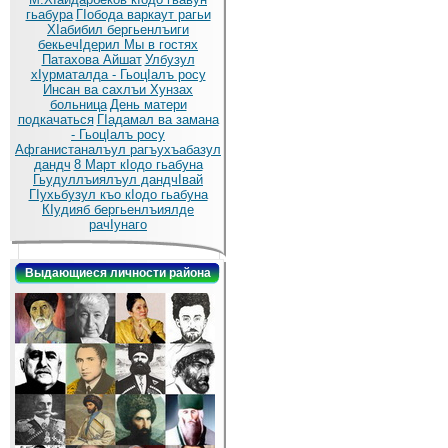
гьабура
ГIобода варкаут рагьи
ХIабибил бергьенлъиги
бекьечIдерил
Мы в гостях
Патахова Айшат
Улбузул
хIурматалда - ГьоцIалъ росу
Инсан ва сахлъи Хунзах
больница
День матери
подкачаться
ГIадамал ва замана
- ГьоцIалъ росу
Афганистаналъул рагъухъабазул
дандч
8 Март кIодо гьабуна
Гьудуллъиялъул дандчIвай
ГIухьбузул къо кIодо гьабуна
КIудияб бергьенлъиялде
рачIунаго
Выдающиеся личности района