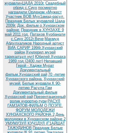
журавли»ЦАДА 2010г.
Cвадебный
обряд c.Сиух
посмертно
наградили Орденом «Мужест
Участник ВОВ Мух1амад-расул.
Праздник Белых журавлей Цада
2009г.
Док. фильм о Хунзахском
районе.
Праздник в ХУНЗАХЕ 9
май 2011 год.
Патахов Курбанали
с.Сиух 2012г.Вече
Махмуд
Абдулхаликов Народный артист
ВИА САРИР 1994г.Хунзахский
район
Хундерил музей
тарихалъул нугI
Юбилей Хунзаха
1989 год (2400 лет)
Непавший
Герой - Хаджи Мурат
Документальный
фильм.Хунзахский рай
70 -летие
Хунзахского района.
Хунзахский
музей.
Белые журавли.К 90-
летию Расула Гам
Документальный фильм
Хунзахский рай
Презентационный
ролик курортно-тури
РАСУЛ
ГАМЗАТОВ-ФИЛЬМ О ПОЭТЕ.
ФОРУМ МОЛОДЕЖИ
ХУНЗАХСКОГО РАЙОНА 2
День
молодежи в Хунзахском районе 2
УМУМУЗУЛ КУЧ1ДУЛ (Г1АЙШАТ
ТАЖУДИНОВ
Праздник Белые
журавли (К 91 летию
Закладки