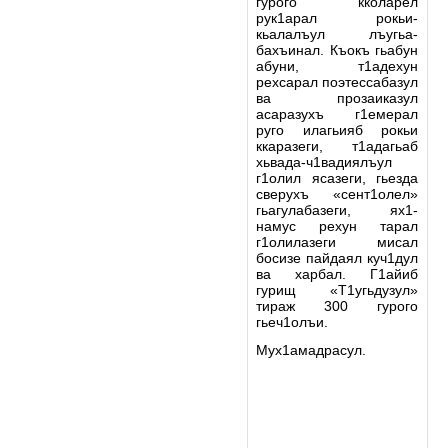
гурого кколарел
рук1арал рокьи-
кьалалъул лъугьа-
бахъинал. Къокъ гьабун
абуни, т1адехун
рехсарал поэтессабазул
ва прозаиказул
асаразухъ г1емерал
руго илагьияб рокьи
ккаразеги, т1адагьаб
хьвада-ч1вадиялъул
г1олил ясазеги, гьезда
сверухъ «сент1олел»
гьагулабазеги, ях1-
намус рехун тарал
г1олилазеги мисал
босизе пайдаял куч1дул
ва харбал. Г1айиб
гурищ «Т1угьдузул»
тираж 300 гурого
гьеч1олъи.
Мух1амадрасул.