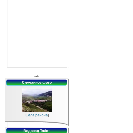
-->
Случайное фото
[
Села района
]
Водопад Тобот