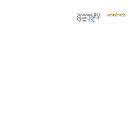
Просмотров
: 690 |
Добавил
:
NiGMaT
|
Рейтинг
:
5.0
/
1