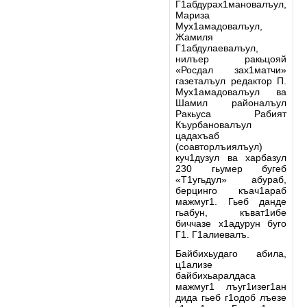
Г1абдурах1мановалъул,
Мариза
Мух1амадовалъул,
Жамиля
Г1абдулаевалъул,
нилъер ракьцояй
«Росдал зах1матчи»
газеталъул редактор П.
Мух1амадовалъул ва
Шамил районалъул
Ракьуса Рабият
Къурбановалъул
цадахъаб
(соавторлъиялъул)
куч1дузул ва харбазул
230 гьумер бугеб
«Т1угьдул» абураб,
берцинго къач1араб
мажмуг1. Гьеб данде
гьабун, къват1ибе
биччазе х1адурун буго
Г1. Г1алиевалъ.
Байбихьудаго абила,
ц1ализе
байбихьаралдаса
мажмуг1 лъуг1изег1ан
дида гьеб г1одоб лъезе