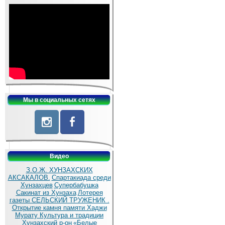
Мы в социальных сетях
Видео
З.О.Ж. ХУНЗАХСКИХ
АКСАКАЛОВ.
Спартакиада среди
Хунзахцев
Супербабушка
Сакинат из Хунзаха
Лотерея
газеты СЕЛЬСКИЙ ТРУЖЕНИК .
Открытие камня памяти Хаджи
Мурату
Культура и традиции
Хунзахский р-он
«Белые