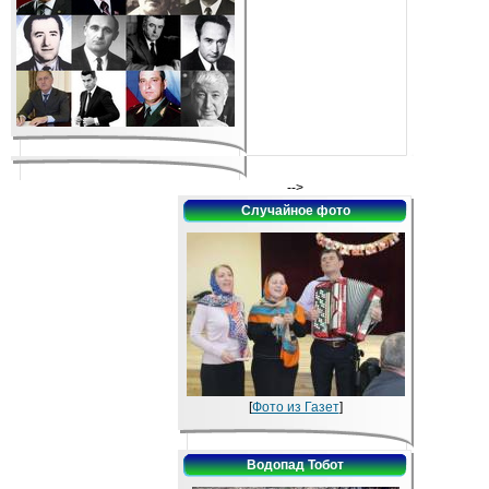
-->
Случайное фото
[
Фото из Газет
]
Водопад Тобот