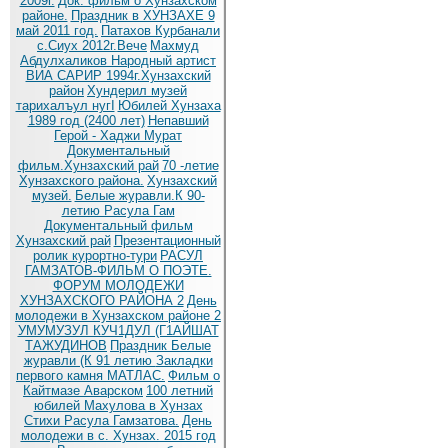
2009г.
Док. фильм о Хунзахском
районе.
Праздник в ХУНЗАХЕ 9
май 2011 год.
Патахов Курбанали
с.Сиух 2012г.Вече
Махмуд
Абдулхаликов Народный артист
ВИА САРИР 1994г.Хунзахский
район
Хундерил музей
тарихалъул нугI
Юбилей Хунзаха
1989 год (2400 лет)
Непавший
Герой - Хаджи Мурат
Документальный
фильм.Хунзахский рай
70 -летие
Хунзахского района.
Хунзахский
музей.
Белые журавли.К 90-
летию Расула Гам
Документальный фильм
Хунзахский рай
Презентационный
ролик курортно-тури
РАСУЛ
ГАМЗАТОВ-ФИЛЬМ О ПОЭТЕ.
ФОРУМ МОЛОДЕЖИ
ХУНЗАХСКОГО РАЙОНА 2
День
молодежи в Хунзахском районе 2
УМУМУЗУЛ КУЧ1ДУЛ (Г1АЙШАТ
ТАЖУДИНОВ
Праздник Белые
журавли (К 91 летию
Закладки
первого камня МАТЛАС.
Фильм о
Кайтмазе Аварском
100 летний
юбилей Махулова в Хунзах
Стихи Расула Гамзатова.
День
молодежи в с. Хунзах. 2015 год