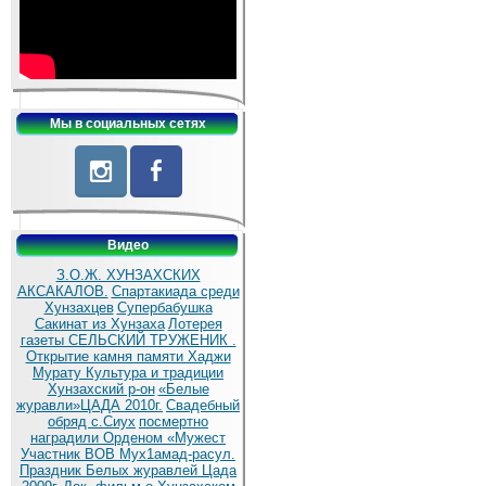
Мы в социальных сетях
Видео
З.О.Ж. ХУНЗАХСКИХ
АКСАКАЛОВ.
Спартакиада среди
Хунзахцев
Супербабушка
Сакинат из Хунзаха
Лотерея
газеты СЕЛЬСКИЙ ТРУЖЕНИК .
Открытие камня памяти Хаджи
Мурату
Культура и традиции
Хунзахский р-он
«Белые
журавли»ЦАДА 2010г.
Cвадебный
обряд c.Сиух
посмертно
наградили Орденом «Мужест
Участник ВОВ Мух1амад-расул.
Праздник Белых журавлей Цада