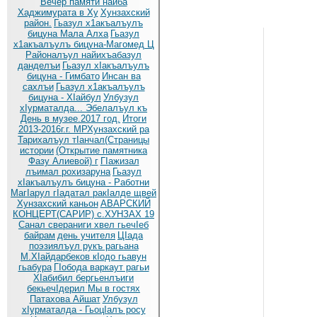
Вечер памяти наиба
Хаджимурата в Ху
Хунзахский
район.
Гьазул х1акъалъулъ
бицуна Мала Алха
Гьазул
х1акъалъулъ бицуна-Магомед Ц
Районалъул найихъабазул
данделъи
Гьазул хIакъалъулъ
бицуна - Гимбато
Инсан ва
сахлъи
Гьазул х1акъалъулъ
бицуна - ХIайбул
Улбузул
хIурматалда... Эбелалъул къ
День в музее.2017 год.
Итоги
2013-2016г.г. МРХунзахский ра
Тарихалъул тIанчал(Страницы
истории
(Открытие памятника
Фазу Алиевой) г
ГIажизал
лъимал рохизаруна
Гьазул
хIакъалъулъ бицуна - Работни
МагIарул гIадатал ракIалде щвей
Хунзахский каньон
АВАРСКИЙ
КОНЦЕРТ(САРИР) с.ХУНЗАХ 19
Санал свераниги хвел гьечIеб
байрам
день учителя
ЦIада
поэзиялъул рукъ рагьана
М.ХIайдарбеков кIодо гьавун
гьабура
ГIобода варкаут рагьи
ХIабибил бергьенлъиги
бекьечIдерил
Мы в гостях
Патахова Айшат
Улбузул
хIурматалда - ГьоцIалъ росу