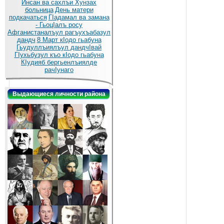
Инсан ва сахлъи Хунзах
больница
День матери
подкачаться
ГIадамал ва замана
- ГьоцIалъ росу
Афганистаналъул рагъухъабазул
дандч
8 Март кIодо гьабуна
Гьудуллъиялъул дандчIвай
ГIухьбузул къо кIодо гьабуна
КIудияб бергьенлъиялде
рачIунаго
Выдающиеся личности района