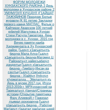
ФОРУМ МОЛОДЕЖИ
ХУНЗАХСКОГО РАЙОНА 2
День
молодежи в Хунзахском районе 2
УМУМУЗУЛ КУЧ1ДУЛ (Г1АЙШАТ
ТАЖУДИНОВ
Праздник Белые
журавли (К 91 летию
Закладки
первого камня МАТЛАС.
Фильм о
Кайтмазе Аварском
100 летний
юбилей Махулова в Хунзах
Стихи Расула Гамзатова.
День
молодежи в с. Хунзах. 2015 год
Вечер памяти наиба
Хаджимурата в Ху
Хунзахский
район.
Гьазул х1акъалъулъ
бицуна Мала Алха
Гьазул
х1акъалъулъ бицуна-Магомед Ц
Районалъул найихъабазул
данделъи
Гьазул хIакъалъулъ
бицуна - Гимбато
Инсан ва
сахлъи
Гьазул х1акъалъулъ
бицуна - ХIайбул
Улбузул
хIурматалда... Эбелалъул къ
День в музее.2017 год.
Итоги
2013-2016г.г. МРХунзахский ра
Тарихалъул тIанчал(Страницы
истории
(Открытие памятника
Фазу Алиевой) г
ГIажизал
лъимал рохизаруна
Гьазул
хIакъалъулъ бицуна - Работни
МагIарул гIадатал ракIалде щвей