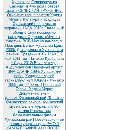
Хунзахцев
Супербабушка
Сакинат из Хунзаха
Лотерея
газеты СЕЛЬСКИЙ ТРУЖЕНИК .
Открытие камня памяти Хаджи
Мурату
Культура и традиции
Хунзахский р-он
«Белые
журавли»ЦАДА 2010г.
Cвадебный
обряд c.Сиух
посмертно
наградили Орденом «Мужест
Участник ВОВ Мух1амад-расул.
Праздник Белых журавлей Цада
2009г.
Док. фильм о Хунзахском
районе.
Праздник в ХУНЗАХЕ 9
май 2011 год.
Патахов Курбанали
с.Сиух 2012г.Вече
Махмуд
Абдулхаликов Народный артист
ВИА САРИР 1994г.Хунзахский
район
Хундерил музей
тарихалъул нугI
Юбилей Хунзаха
1989 год (2400 лет)
Непавший
Герой - Хаджи Мурат
Документальный
фильм.Хунзахский рай
70 -летие
Хунзахского района.
Хунзахский
музей.
Белые журавли.К 90-
летию Расула Гам
Документальный фильм
Хунзахский рай
Презентационный
ролик курортно-тури
РАСУЛ
ГАМЗАТОВ-ФИЛЬМ О ПОЭТЕ.