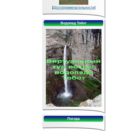
[
Достопримечательности
]
Водопад Тобот
Погода