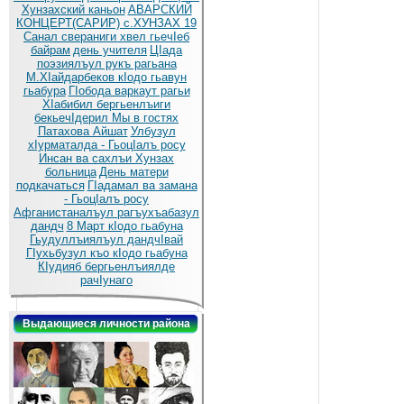
Хунзахский каньон
АВАРСКИЙ
КОНЦЕРТ(САРИР) с.ХУНЗАХ 19
Санал свераниги хвел гьечIеб
байрам
день учителя
ЦIада
поэзиялъул рукъ рагьана
М.ХIайдарбеков кIодо гьавун
гьабура
ГIобода варкаут рагьи
ХIабибил бергьенлъиги
бекьечIдерил
Мы в гостях
Патахова Айшат
Улбузул
хIурматалда - ГьоцIалъ росу
Инсан ва сахлъи Хунзах
больница
День матери
подкачаться
ГIадамал ва замана
- ГьоцIалъ росу
Афганистаналъул рагъухъабазул
дандч
8 Март кIодо гьабуна
Гьудуллъиялъул дандчIвай
ГIухьбузул къо кIодо гьабуна
КIудияб бергьенлъиялде
рачIунаго
Выдающиеся личности района