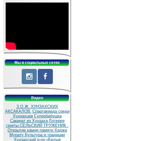
Мы в социальных сетях
Видео
З.О.Ж. ХУНЗАХСКИХ
АКСАКАЛОВ.
Спартакиада среди
Хунзахцев
Супербабушка
Сакинат из Хунзаха
Лотерея
газеты СЕЛЬСКИЙ ТРУЖЕНИК .
Открытие камня памяти Хаджи
Мурату
Культура и традиции
Хунзахский р-он
«Белые