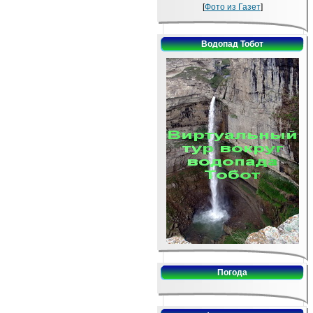
[
Фото из Газет
]
Водопад Тобот
Погода