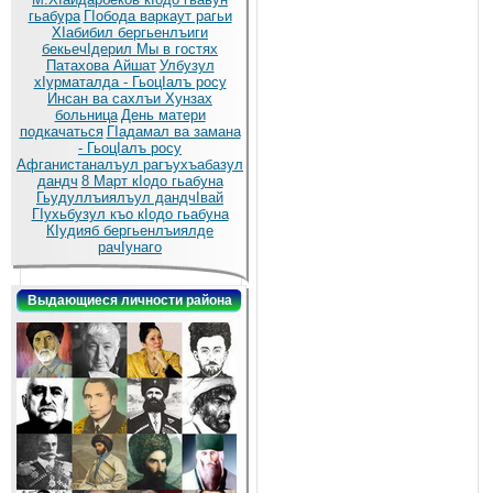
гьабура
ГIобода варкаут рагьи
ХIабибил бергьенлъиги
бекьечIдерил
Мы в гостях
Патахова Айшат
Улбузул
хIурматалда - ГьоцIалъ росу
Инсан ва сахлъи Хунзах
больница
День матери
подкачаться
ГIадамал ва замана
- ГьоцIалъ росу
Афганистаналъул рагъухъабазул
дандч
8 Март кIодо гьабуна
Гьудуллъиялъул дандчIвай
ГIухьбузул къо кIодо гьабуна
КIудияб бергьенлъиялде
рачIунаго
Выдающиеся личности района