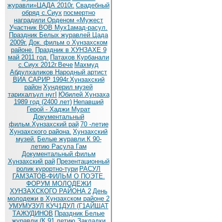
журавли»ЦАДА 2010г.
Cвадебный
обряд c.Сиух
посмертно
наградили Орденом «Мужест
Участник ВОВ Мух1амад-расул.
Праздник Белых журавлей Цада
2009г.
Док. фильм о Хунзахском
районе.
Праздник в ХУНЗАХЕ 9
май 2011 год.
Патахов Курбанали
с.Сиух 2012г.Вече
Махмуд
Абдулхаликов Народный артист
ВИА САРИР 1994г.Хунзахский
район
Хундерил музей
тарихалъул нугI
Юбилей Хунзаха
1989 год (2400 лет)
Непавший
Герой - Хаджи Мурат
Документальный
фильм.Хунзахский рай
70 -летие
Хунзахского района.
Хунзахский
музей.
Белые журавли.К 90-
летию Расула Гам
Документальный фильм
Хунзахский рай
Презентационный
ролик курортно-тури
РАСУЛ
ГАМЗАТОВ-ФИЛЬМ О ПОЭТЕ.
ФОРУМ МОЛОДЕЖИ
ХУНЗАХСКОГО РАЙОНА 2
День
молодежи в Хунзахском районе 2
УМУМУЗУЛ КУЧ1ДУЛ (Г1АЙШАТ
ТАЖУДИНОВ
Праздник Белые
журавли (К 91 летию
Закладки