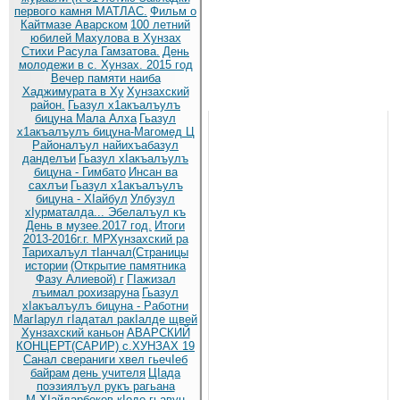
первого камня МАТЛАС.
Фильм о
Кайтмазе Аварском
100 летний
юбилей Махулова в Хунзах
Стихи Расула Гамзатова.
День
молодежи в с. Хунзах. 2015 год
Вечер памяти наиба
Хаджимурата в Ху
Хунзахский
район.
Гьазул х1акъалъулъ
бицуна Мала Алха
Гьазул
х1акъалъулъ бицуна-Магомед Ц
Районалъул найихъабазул
данделъи
Гьазул хIакъалъулъ
бицуна - Гимбато
Инсан ва
сахлъи
Гьазул х1акъалъулъ
бицуна - ХIайбул
Улбузул
хIурматалда... Эбелалъул къ
День в музее.2017 год.
Итоги
2013-2016г.г. МРХунзахский ра
Тарихалъул тIанчал(Страницы
истории
(Открытие памятника
Фазу Алиевой) г
ГIажизал
лъимал рохизаруна
Гьазул
хIакъалъулъ бицуна - Работни
МагIарул гIадатал ракIалде щвей
Хунзахский каньон
АВАРСКИЙ
КОНЦЕРТ(САРИР) с.ХУНЗАХ 19
Санал свераниги хвел гьечIеб
байрам
день учителя
ЦIада
поэзиялъул рукъ рагьана
М.ХIайдарбеков кIодо гьавун