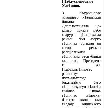
Г1абдусаламович
Хат1ипов.
3.
Къурбановас
жиндирго к1алъаялда
бицана
Дапгъистаналда цо-
к1иго соналъ цебе
гьарурал ц1ех-рехазда
рекъон 958 азарго
г1олилал ругилан ва
гьелда рекъон
республикаги
г1олилазул республика
кколилан. Президент
P
. XI.
Г1абдулат1иповас
районазул
нухмалъулезда
бихьизабун буго
г1олилазулгун х1алт1и
гьабизе. Щивав
г1олилас х1аракат
бахъизе ккола къо
г1адада биччач1ого