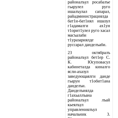
районалъул росабалъе
гьарулел руго
ишалъулал сапарал,
райадминистрациялда
бат1и-бат1иял ишазул
г1адамалги ах1ун
т1орит1улел руго хасал
масъалаби
т1уразариялде
руссарал данделъаби.
23 октябралъ
районалъул бет1ер С.
К. Юсуповасул
кабинеталда киналго
ясли-ахазул
заведующаялги данде
гьарун т1обит1ана
данделъи.
Данделъиялда
г1ахьаллъана
районалъул лъай
кьеялъул
управлениялъул
начальник 3.