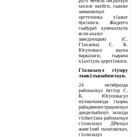
руго мебель басралъун
хисизе ккейги, гьанже
заманаялъул
оргтехника х1ажат
бук1инги. Жидеего
гьабураб кумекалъухъ
ясли-ахазул
заведующияз (С.
Г1исаева) С. К.
Юсуповасе кьуна
баркалаги, гьарана
х1алт1улъ церет1еялги.
Г1олилазул г1умру
лъик1лъизабизелъун.
24 октябралда
районалъул бет1ер С.
К. Юсуповасул
нухмалъиялда гъоркь
райадминистрациялъул
данделъабазул залалда
т1обит1ана районалъул
г1олилазул ДРялъул
жамг1ияб палатаялъул,
г1олилазул