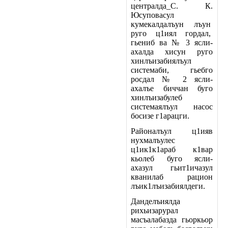
централда_С. К.
Юсуповасул
кумекалдалъун лъун
руго ц1иял гордал,
гьениб ва № 3 ясли-
ахалда хисун руго
хинлъизабиялъул
систем
аби, гьебго
росдал № 2 ясли-
ахалъе биччан буго
хинлъизабулеб
системаялъул насос
босизе г1арацги.
Районалъул ц1ияв
нухмалъулес
ц1ик1к1араб к1вар
кьолеб буго ясли-
ахазул гьит1ичазул
кванилаб рацион
лъик1лъизабиялдеги.
Данделъиялда
рихьизарурал
масъалабазда гьоркьор