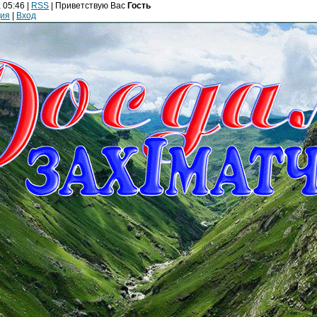
 05:46 |
RSS
|
Приветствую Вас
Гость
ция
|
Вход