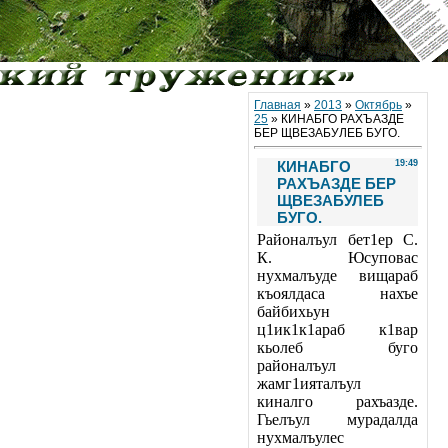
Главная
»
2013
»
Октябрь
»
25
» КИНАБГО РАХЪАЗДЕ
БЕР ЩВЕЗАБУЛЕБ БУГО.
КИНАБГО
19:49
РАХЪАЗДЕ БЕР
ЩВЕЗАБУЛЕБ
БУГО.
Районалъул бет1ер С.
К. Юсуповас
нухмалъуде вищараб
къоялдаса нахъе
байбихьун
ц1ик1к1араб к1вар
кьолеб буго
районалъул
жамг1ияталъул
киналго рахъазде.
Гьелъул мурадалда
нухмалъулес