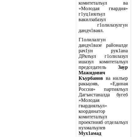
комитеталъул ва
«Молодая гвардия»
г1уц1иялъул
вакилзабазул
г1олилазулгун
дандч1ваял.
Г1олилалгун
дандч1вазе районалде
рач1ун рук1ана
ДРялъул г1олилазул
ишазул комитеталъул
председатель
Заур
Мажидович
Къурбанов
ва нилъер
ракьцояв, «Единая
Россия» партиялъул
Дагъистаналда бугеб
«Молодая
гвардиялъул»
координатор
комитеталъул
проектнияб отделалъул
нухмалъулев
Мух1амад