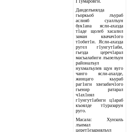
Г1умаровги.
Данделъиялда
гьоркьоб лъураб
аслияб суаллъун
бук1ана ясли-ахазда
т1аде щолеб хасалил
заман квачач1ого
т1обит1и. Ясли-ахазда
ругел г1унгут1аби,
гьезда цереч1арал
масъалабиги лъазелъун
районалъул
нухмалъулев щун вуго
чанго ясли-ахалде,
жинцаго кьураб
раг1иги хвезабич1ого
гьенир ратарал
ч1ах1иял
г1унгут1абиги ц1араб
къоялде т1уразарун
руго.
Масала: Хунзахъ
лъимал
церет1езариялъул