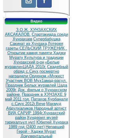
Видео
З.О.Ж. ХУНЗАХСКИХ
АКСАКАЛОВ.
Спартакиада среди
Хунзахцев
Супербабушка
Сакинат из Хунзаха
Лотерея
газеты СЕЛЬСКИЙ ТРУЖЕНИК .
Открытие камня памяти Хаджи
Мурату
Культура и традиции
Хунзахский р-он
«Белые
журавли»ЦАДА 2010г.
Cвадебный
обряд c.Сиух
посмертно
наградили Орденом «Мужест
Участник ВОВ Мух1амад-расул.
Праздник Белых журавлей Цада
2009г.
Док. фильм о Хунзахском
районе.
Праздник в ХУНЗАХЕ 9
май 2011 год.
Патахов Курбанали
с.Сиух 2012г.Вече
Махмуд
Абдулхаликов Народный артист
ВИА САРИР 1994г.Хунзахский
район
Хундерил музей
тарихалъул нугI
Юбилей Хунзаха
1989 год (2400 лет)
Непавший
Герой - Хаджи Мурат
Документальный