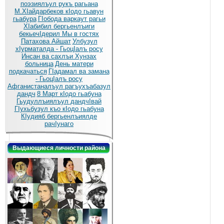
поэзиялъул рукъ рагьана
М.ХIайдарбеков кIодо гьавун
гьабура
ГIобода варкаут рагьи
ХIабибил бергьенлъиги
бекьечIдерил
Мы в гостях
Патахова Айшат
Улбузул
хIурматалда - ГьоцIалъ росу
Инсан ва сахлъи Хунзах
больница
День матери
подкачаться
ГIадамал ва замана
- ГьоцIалъ росу
Афганистаналъул рагъухъабазул
дандч
8 Март кIодо гьабуна
Гьудуллъиялъул дандчIвай
ГIухьбузул къо кIодо гьабуна
КIудияб бергьенлъиялде
рачIунаго
Выдающиеся личности района