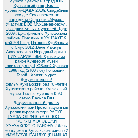
Мурату
Культура и традиции
Хунзахский р-он
«Белые
журавли»ЦАДА 2010г.
Cвадебный
обряд c.Сиух
посмертно
наградили Орденом «Мужест
Участник ВОВ Мух1амад-расул.
Праздник Белых журавлей Цада
2009г.
Док. фильм о Хунзахском
районе.
Праздник в ХУНЗАХЕ 9
май 2011 год.
Патахов Курбанали
с.Сиух 2012г.Вече
Махмуд
Абдулхаликов Народный артист
ВИА САРИР 1994г.Хунзахский
район
Хундерил музей
тарихалъул нугI
Юбилей Хунзаха
1989 год (2400 лет)
Непавший
Герой - Хаджи Мурат
Документальный
фильм.Хунзахский рай
70 -летие
Хунзахского района.
Хунзахский
музей.
Белые журавли.К 90-
летию Расула Гам
Документальный фильм
Хунзахский рай
Презентационный
ролик курортно-тури
РАСУЛ
ГАМЗАТОВ-ФИЛЬМ О ПОЭТЕ.
ФОРУМ МОЛОДЕЖИ
ХУНЗАХСКОГО РАЙОНА 2
День
молодежи в Хунзахском районе 2
УМУМУЗУЛ КУЧ1ДУЛ (Г1АЙШАТ