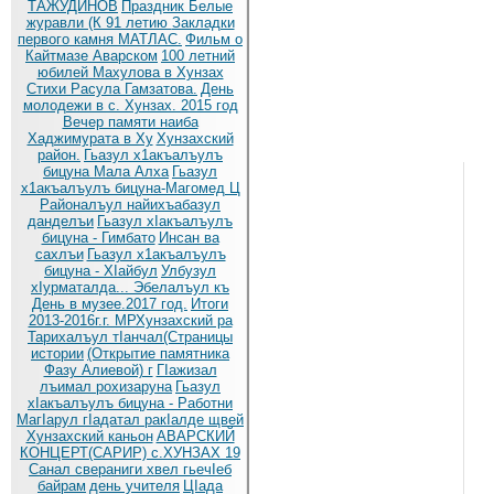
ТАЖУДИНОВ
Праздник Белые
журавли (К 91 летию
Закладки
первого камня МАТЛАС.
Фильм о
Кайтмазе Аварском
100 летний
юбилей Махулова в Хунзах
Стихи Расула Гамзатова.
День
молодежи в с. Хунзах. 2015 год
Вечер памяти наиба
Хаджимурата в Ху
Хунзахский
район.
Гьазул х1акъалъулъ
бицуна Мала Алха
Гьазул
х1акъалъулъ бицуна-Магомед Ц
Районалъул найихъабазул
данделъи
Гьазул хIакъалъулъ
бицуна - Гимбато
Инсан ва
сахлъи
Гьазул х1акъалъулъ
бицуна - ХIайбул
Улбузул
хIурматалда... Эбелалъул къ
День в музее.2017 год.
Итоги
2013-2016г.г. МРХунзахский ра
Тарихалъул тIанчал(Страницы
истории
(Открытие памятника
Фазу Алиевой) г
ГIажизал
лъимал рохизаруна
Гьазул
хIакъалъулъ бицуна - Работни
МагIарул гIадатал ракIалде щвей
Хунзахский каньон
АВАРСКИЙ
КОНЦЕРТ(САРИР) с.ХУНЗАХ 19
Санал свераниги хвел гьечIеб
байрам
день учителя
ЦIада