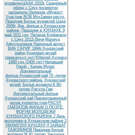
журавли»ЦАДА 2010г.
Cвадебный
обряд c.Сиух
посмертно
наградили Орденом «Мужест
Участник ВОВ Мух1амад-расул.
Праздник Белых журавлей Цада
2009г.
Док. фильм о Хунзахском
районе.
Праздник в ХУНЗАХЕ 9
май 2011 год.
Патахов Курбанали
с.Сиух 2012г.Вече
Махмуд
Абдулхаликов Народный артист
ВИА САРИР 1994г.Хунзахский
район
Хундерил музей
тарихалъул нугI
Юбилей Хунзаха
1989 год (2400 лет)
Непавший
Герой - Хаджи Мурат
Документальный
фильм.Хунзахский рай
70 -летие
Хунзахского района.
Хунзахский
музей.
Белые журавли.К 90-
летию Расула Гам
Документальный фильм
Хунзахский рай
Презентационный
ролик курортно-тури
РАСУЛ
ГАМЗАТОВ-ФИЛЬМ О ПОЭТЕ.
ФОРУМ МОЛОДЕЖИ
ХУНЗАХСКОГО РАЙОНА 2
День
молодежи в Хунзахском районе 2
УМУМУЗУЛ КУЧ1ДУЛ (Г1АЙШАТ
ТАЖУДИНОВ
Праздник Белые
журавли (К 91 летию
Закладки