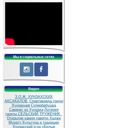
Мы в социальных сетях
Видео
З.О.Ж. ХУНЗАХСКИХ
АКСАКАЛОВ.
Спартакиада среди
Хунзахцев
Супербабушка
Сакинат из Хунзаха
Лотерея
газеты СЕЛЬСКИЙ ТРУЖЕНИК .
Открытие камня памяти Хаджи
Мурату
Культура и традиции
Хунзахский р-он
«Белые