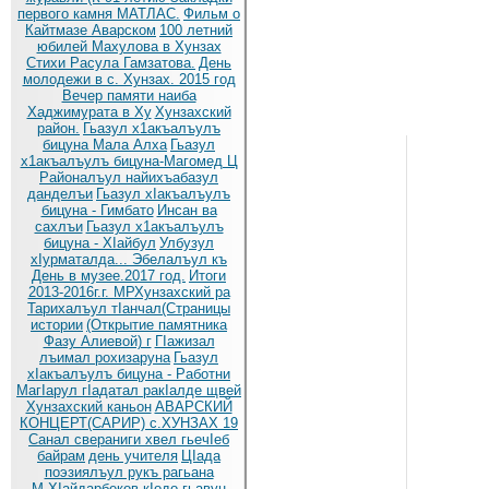
первого камня МАТЛАС.
Фильм о
Кайтмазе Аварском
100 летний
юбилей Махулова в Хунзах
Стихи Расула Гамзатова.
День
молодежи в с. Хунзах. 2015 год
Вечер памяти наиба
Хаджимурата в Ху
Хунзахский
район.
Гьазул х1акъалъулъ
бицуна Мала Алха
Гьазул
х1акъалъулъ бицуна-Магомед Ц
Районалъул найихъабазул
данделъи
Гьазул хIакъалъулъ
бицуна - Гимбато
Инсан ва
сахлъи
Гьазул х1акъалъулъ
бицуна - ХIайбул
Улбузул
хIурматалда... Эбелалъул къ
День в музее.2017 год.
Итоги
2013-2016г.г. МРХунзахский ра
Тарихалъул тIанчал(Страницы
истории
(Открытие памятника
Фазу Алиевой) г
ГIажизал
лъимал рохизаруна
Гьазул
хIакъалъулъ бицуна - Работни
МагIарул гIадатал ракIалде щвей
Хунзахский каньон
АВАРСКИЙ
КОНЦЕРТ(САРИР) с.ХУНЗАХ 19
Санал свераниги хвел гьечIеб
байрам
день учителя
ЦIада
поэзиялъул рукъ рагьана
М.ХIайдарбеков кIодо гьавун