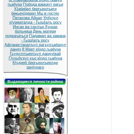
гьабура
ГIобода варкаут рагьи
ХIабибил бергьенлъиги
бекьечIдерил
Мы в гостях
Патахова Айшат
Улбузул
хIурматалда - ГьоцIалъ росу
Инсан ва сахлъи Хунзах
больница
День матери
подкачаться
ГIадамал ва замана
- ГьоцIалъ росу
Афганистаналъул рагъухъабазул
дандч
8 Март кIодо гьабуна
Гьудуллъиялъул дандчIвай
ГIухьбузул къо кIодо гьабуна
КIудияб бергьенлъиялде
рачIунаго
Выдающиеся личности района