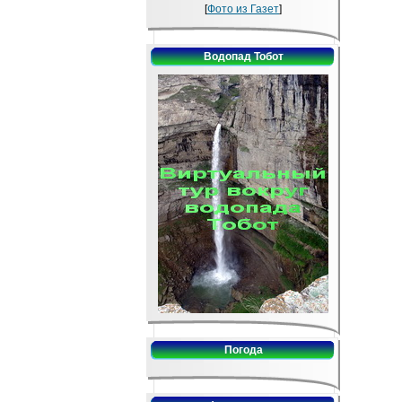
[
Фото из Газет
]
Водопад Тобот
Погода