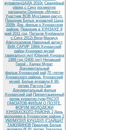
журавли»ЦАДА 2010г.
Cвадебный
обряд c.Сиух
посмертно
наградили Орденом «Мужест
Участник ВОВ Мух1амад-расул.
Праздник Белых журавлей Цада
2009г.
Док. фильм о Хунзахском
районе.
Праздник в ХУНЗАХЕ 9
май 2011 год.
Патахов Курбанали
с.Сиух 2012г.Вече
Махмуд
Абдулхаликов Народный артист
ВИА САРИР 1994г.Хунзахский
район
Хундерил музей
тарихалъул нугI
Юбилей Хунзаха
1989 год (2400 лет)
Непавший
Герой - Хаджи Мурат
Документальный
фильм.Хунзахский рай
70 -летие
Хунзахского района.
Хунзахский
музей.
Белые журавли.К 90-
летию Расула Гам
Документальный фильм
Хунзахский рай
Презентационный
ролик курортно-тури
РАСУЛ
ГАМЗАТОВ-ФИЛЬМ О ПОЭТЕ.
ФОРУМ МОЛОДЕЖИ
ХУНЗАХСКОГО РАЙОНА 2
День
молодежи в Хунзахском районе 2
УМУМУЗУЛ КУЧ1ДУЛ (Г1АЙШАТ
ТАЖУДИНОВ
Праздник Белые
журавли (К 91 летию
Закладки