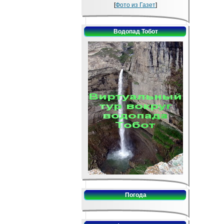
[
Фото из Газет
]
Водопад Тобот
Погода