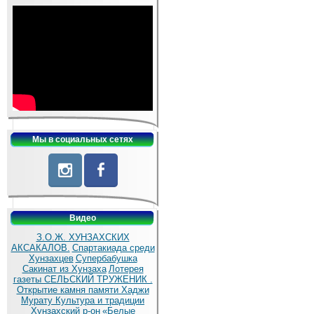
Мы в социальных сетях
Видео
З.О.Ж. ХУНЗАХСКИХ
АКСАКАЛОВ.
Спартакиада среди
Хунзахцев
Супербабушка
Сакинат из Хунзаха
Лотерея
газеты СЕЛЬСКИЙ ТРУЖЕНИК .
Открытие камня памяти Хаджи
Мурату
Культура и традиции
Хунзахский р-он
«Белые