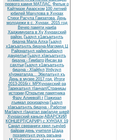
первого камня МАТЛАС.
Фильм о
Кайтмазе Аварском
100 летний
юбилей Махулова в Хунзах
Стихи Расула Гамзатова.
День
молодежи в с. Хунзах. 2015 год
Вечер памяти наиба
Хаджимурата в Ху
Хунзахский
район.
Гьазул х1акъалъулъ
бицуна Мала Алха
Гьазул
х1акъалъулъ бицуна-Магомед Ц
Районалъул найихъабазул
данделъи
Гьазул хIакъалъулъ
бицуна - Гимбато
Инсан ва
сахлъи
Гьазул х1акъалъулъ
бицуна - ХIайбул
Улбузул
хIурматалда... Эбелалъул къ
День в музее.2017 год.
Итоги
2013-2016г.г. МРХунзахский ра
Тарихалъул тIанчал(Страницы
истории
(Открытие памятника
Фазу Алиевой) г
ГIажизал
лъимал рохизаруна
Гьазул
хIакъалъулъ бицуна - Работни
МагIарул гIадатал ракIалде щвей
Хунзахский каньон
АВАРСКИЙ
КОНЦЕРТ(САРИР) с.ХУНЗАХ 19
Санал свераниги хвел гьечIеб
байрам
день учителя
ЦIада
поэзиялъул рукъ рагьана
М.ХIайдарбеков кIодо гьавун