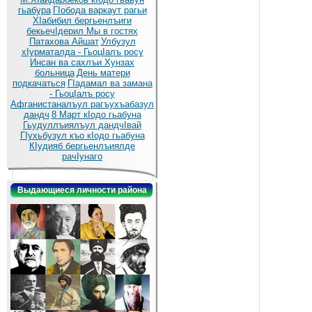
гьабура
ГIобода варкаут рагьи
ХIабибил бергьенлъиги
бекьечIдерил
Мы в гостях
Патахова Айшат
Улбузул
хIурматалда - ГьоцIалъ росу
Инсан ва сахлъи Хунзах
больница
День матери
подкачаться
ГIадамал ва замана
- ГьоцIалъ росу
Афганистаналъул рагъухъабазул
дандч
8 Март кIодо гьабуна
Гьудуллъиялъул дандчIвай
ГIухьбузул къо кIодо гьабуна
КIудияб бергьенлъиялде
рачIунаго
Выдающиеся личности района