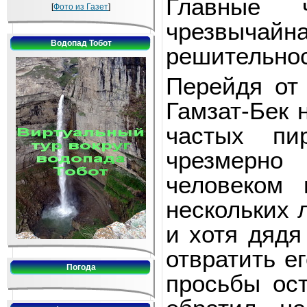
Главные ч
[
Фото из Газет
]
чрезвычайн
Водопад Тобот
решительнос
Перейдя от
Гамзат-Бек 
частых пи
чрезмерно
человеком 
нескольких 
и хотя дядя
отвратить е
Погода
просьбы ост