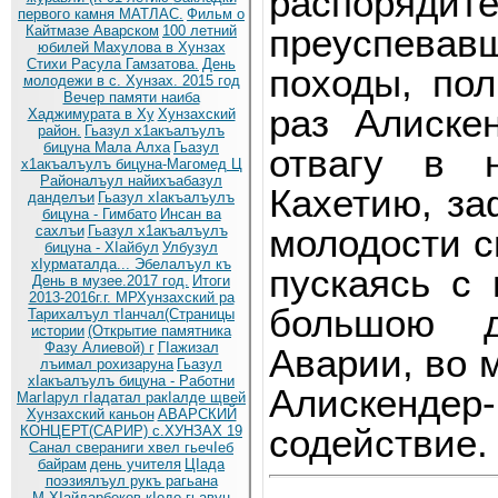
распоряди
первого камня МАТЛАС.
Фильм о
преуспевав
Кайтмазе Аварском
100 летний
юбилей Махулова в Хунзах
Стихи Расула Гамзатова.
День
походы, по
молодежи в с. Хунзах. 2015 год
Вечер памяти наиба
раз Алиске
Хаджимурата в Ху
Хунзахский
район.
Гьазул х1акъалъулъ
бицуна Мала Алха
Гьазул
отвагу в 
х1акъалъулъ бицуна-Магомед Ц
Районалъул найихъабазул
Кахетию, за
данделъи
Гьазул хIакъалъулъ
бицуна - Гимбато
Инсан ва
молодости с
сахлъи
Гьазул х1акъалъулъ
бицуна - ХIайбул
Улбузул
хIурматалда... Эбелалъул къ
пускаясь с
День в музее.2017 год.
Итоги
2013-2016г.г. МРХунзахский ра
большою д
Тарихалъул тIанчал(Страницы
истории
(Открытие памятника
Фазу Алиевой) г
ГIажизал
Аварии, во 
лъимал рохизаруна
Гьазул
хIакъалъулъ бицуна - Работни
Алискенде
МагIарул гIадатал ракIалде щвей
Хунзахский каньон
АВАРСКИЙ
содействие.
КОНЦЕРТ(САРИР) с.ХУНЗАХ 19
Санал свераниги хвел гьечIеб
байрам
день учителя
ЦIада
поэзиялъул рукъ рагьана
М.ХIайдарбеков кIодо гьавун