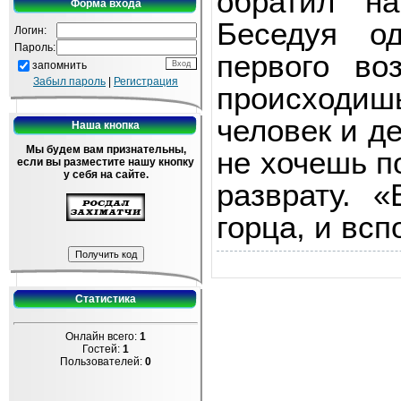
обратил н
Форма входа
Беседуя о
Логин:
Пароль:
первого во
запомнить
Забыл пароль
|
Регистрация
происходи
человек и д
Наша кнопка
Мы будем вам признательны,
не хочешь п
если вы разместите нашу кнопку
у себя на сайте.
разврату. 
горца, и всп
Статистика
Онлайн всего:
1
Гостей:
1
Пользователей:
0