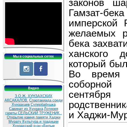
законов
ша
Гамзат-бек
имперской
желаемых р
бека захват
ханского д
Мы в социальных сетях
который был
Во время 
соборн
Видео
сентября
З.О.Ж. ХУНЗАХСКИХ
АКСАКАЛОВ.
Спартакиада среди
родственни
Хунзахцев
Супербабушка
Сакинат из Хунзаха
Лотерея
и
Хаджи-Му
газеты СЕЛЬСКИЙ ТРУЖЕНИК .
Открытие камня памяти Хаджи
Мурату
Культура и традиции
Хунзахский р-он
«Белые