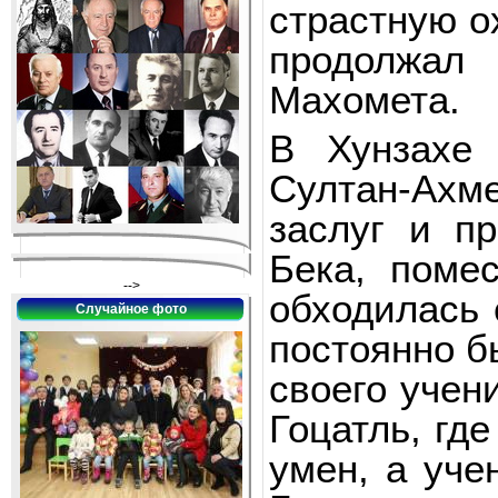
страстную ох
продолжал 
Махомета.
В Хунзахе
Султан-Ахме
заслуг и п
Бека, поме
-->
обходилась 
Случайное фото
постоянно б
своего учен
Гоцатль, гд
умен, а уче