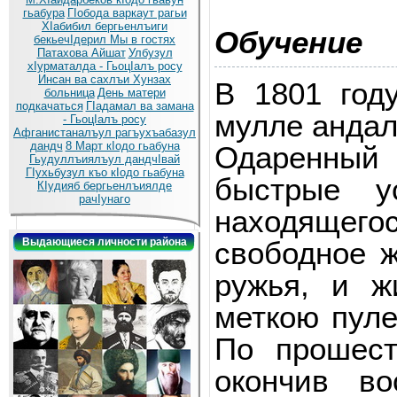
гьабура
ГIобода варкаут рагьи
ХIабибил бергьенлъиги
Обучение
бекьечIдерил
Мы в гостях
Патахова Айшат
Улбузул
хIурматалда - ГьоцIалъ росу
Инсан ва сахлъи Хунзах
В 1801 год
больница
День матери
подкачаться
ГIадамал ва замана
мулле анда
- ГьоцIалъ росу
Афганистаналъул рагъухъабазул
дандч
8 Март кIодо гьабуна
Одаренный
Гьудуллъиялъул дандчIвай
ГIухьбузул къо кIодо гьабуна
быстрые у
КIудияб бергьенлъиялде
рачIунаго
находящег
свободное ж
Выдающиеся личности района
ружья, и ж
меткою пуле
По прошес
окончив во