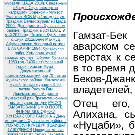
журавли»ЦАДА 2010г.
Cвадебный
обряд c.Сиух
посмертно
наградили Орденом «Мужест
Происхожд
Участник ВОВ Мух1амад-расул.
Праздник Белых журавлей Цада
2009г.
Док. фильм о Хунзахском
районе.
Праздник в ХУНЗАХЕ 9
Гамзат-Бе
май 2011 год.
Патахов Курбанали
с.Сиух 2012г.Вече
Махмуд
аварском с
Абдулхаликов Народный артист
ВИА САРИР 1994г.Хунзахский
район
Хундерил музей
верстах к с
тарихалъул нугI
Юбилей Хунзаха
1989 год (2400 лет)
Непавший
в то время 
Герой - Хаджи Мурат
Документальный
Беков-Джанк
фильм.Хунзахский рай
70 -летие
Хунзахского района.
Хунзахский
музей.
Белые журавли.К 90-
владетелей,
летию Расула Гам
Документальный фильм
Хунзахский рай
Презентационный
Отец его,
ролик курортно-тури
РАСУЛ
ГАМЗАТОВ-ФИЛЬМ О ПОЭТЕ.
Алихана, с
ФОРУМ МОЛОДЕЖИ
ХУНЗАХСКОГО РАЙОНА 2
День
молодежи в Хунзахском районе 2
«Нуцаби», 
УМУМУЗУЛ КУЧ1ДУЛ (Г1АЙШАТ
ТАЖУДИНОВ
Праздник Белые
журавли (К 91 летию
Закладки