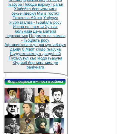
гьабура
ГIобода варкаут рагьи
ХIабибил бергьенлъиги
бекьечIдерил
Мы в гостях
Патахова Айшат
Улбузул
хIурматалда - ГьоцIалъ росу
Инсан ва сахлъи Хунзах
больница
День матери
подкачаться
ГIадамал ва замана
- ГьоцIалъ росу
Афганистаналъул рагъухъабазул
дандч
8 Март кIодо гьабуна
Гьудуллъиялъул дандчIвай
ГIухьбузул къо кIодо гьабуна
КIудияб бергьенлъиялде
рачIунаго
Выдающиеся личности района