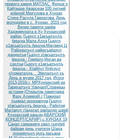
первого камня МАТЛАС.
Фильм о
Кайтмазе Аварском
100 летний
юбилей Махулова в Хунзах
Стихи Расула Гамзатова.
День
молодежи в с. Хунзах. 2015 год
Вечер памяти наиба
Хаджимурата в Ху
Хунзахский
район.
Гьазул х1акъалъулъ
бицуна Мала Алха
Гьазул
х1акъалъулъ бицуна-Магомед Ц
Районалъул найихъабазул
данделъи
Гьазул хIакъалъулъ
бицуна - Гимбато
Инсан ва
сахлъи
Гьазул х1акъалъулъ
бицуна - ХIайбул
Улбузул
хIурматалда... Эбелалъул къ
День в музее.2017 год.
Итоги
2013-2016г.г. МРХунзахский ра
Тарихалъул тIанчал(Страницы
истории
(Открытие памятника
Фазу Алиевой) г
ГIажизал
лъимал рохизаруна
Гьазул
хIакъалъулъ бицуна - Работни
МагIарул гIадатал ракIалде щвей
Хунзахский каньон
АВАРСКИЙ
КОНЦЕРТ(САРИР) с.ХУНЗАХ 19
Санал свераниги хвел гьечIеб
байрам
день учителя
ЦIада
поэзиялъул рукъ рагьана
М.ХIайдарбеков кIодо гьавун