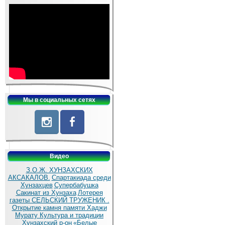
Мы в социальных сетях
Видео
З.О.Ж. ХУНЗАХСКИХ
АКСАКАЛОВ.
Спартакиада среди
Хунзахцев
Супербабушка
Сакинат из Хунзаха
Лотерея
газеты СЕЛЬСКИЙ ТРУЖЕНИК .
Открытие камня памяти Хаджи
Мурату
Культура и традиции
Хунзахский р-он
«Белые