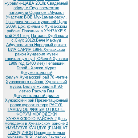
журавли»ЦАДА 2010г.
Cвадебный
обряд c.Сиух
посмертно
наградили Орденом «Мужест
Участник ВОВ Мух1амад-расул.
Праздник Белых журавлей Цада
2009г.
Док. фильм о Хунзахском
районе.
Праздник в ХУНЗАХЕ 9
май 2011 год.
Патахов Курбанали
с.Сиух 2012г.Вече
Махмуд
Абдулхаликов Народный артист
ВИА САРИР 1994г.Хунзахский
район
Хундерил музей
тарихалъул нугI
Юбилей Хунзаха
1989 год (2400 лет)
Непавший
Герой - Хаджи Мурат
Документальный
фильм.Хунзахский рай
70 -летие
Хунзахского района.
Хунзахский
музей.
Белые журавли.К 90-
летию Расула Гам
Документальный фильм
Хунзахский рай
Презентационный
ролик курортно-тури
РАСУЛ
ГАМЗАТОВ-ФИЛЬМ О ПОЭТЕ.
ФОРУМ МОЛОДЕЖИ
ХУНЗАХСКОГО РАЙОНА 2
День
молодежи в Хунзахском районе 2
УМУМУЗУЛ КУЧ1ДУЛ (Г1АЙШАТ
ТАЖУДИНОВ
Праздник Белые
журавли (К 91 летию
Закладки