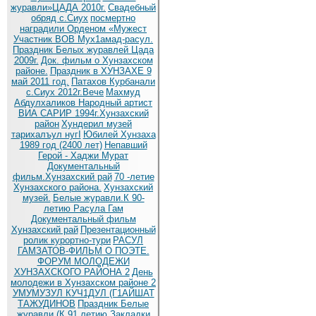
журавли»ЦАДА 2010г.
Cвадебный
обряд c.Сиух
посмертно
наградили Орденом «Мужест
Участник ВОВ Мух1амад-расул.
Праздник Белых журавлей Цада
2009г.
Док. фильм о Хунзахском
районе.
Праздник в ХУНЗАХЕ 9
май 2011 год.
Патахов Курбанали
с.Сиух 2012г.Вече
Махмуд
Абдулхаликов Народный артист
ВИА САРИР 1994г.Хунзахский
район
Хундерил музей
тарихалъул нугI
Юбилей Хунзаха
1989 год (2400 лет)
Непавший
Герой - Хаджи Мурат
Документальный
фильм.Хунзахский рай
70 -летие
Хунзахского района.
Хунзахский
музей.
Белые журавли.К 90-
летию Расула Гам
Документальный фильм
Хунзахский рай
Презентационный
ролик курортно-тури
РАСУЛ
ГАМЗАТОВ-ФИЛЬМ О ПОЭТЕ.
ФОРУМ МОЛОДЕЖИ
ХУНЗАХСКОГО РАЙОНА 2
День
молодежи в Хунзахском районе 2
УМУМУЗУЛ КУЧ1ДУЛ (Г1АЙШАТ
ТАЖУДИНОВ
Праздник Белые
журавли (К 91 летию
Закладки