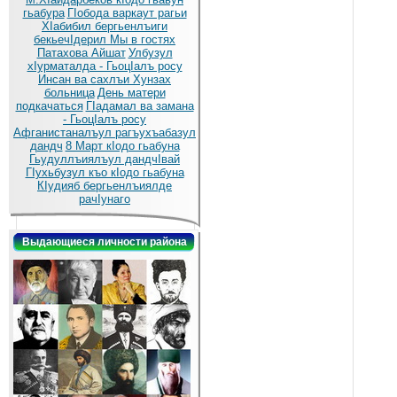
гьабура
ГIобода варкаут рагьи
ХIабибил бергьенлъиги
бекьечIдерил
Мы в гостях
Патахова Айшат
Улбузул
хIурматалда - ГьоцIалъ росу
Инсан ва сахлъи Хунзах
больница
День матери
подкачаться
ГIадамал ва замана
- ГьоцIалъ росу
Афганистаналъул рагъухъабазул
дандч
8 Март кIодо гьабуна
Гьудуллъиялъул дандчIвай
ГIухьбузул къо кIодо гьабуна
КIудияб бергьенлъиялде
рачIунаго
Выдающиеся личности района