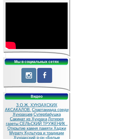
Мы в социальных сетях
Видео
З.О.Ж. ХУНЗАХСКИХ
АКСАКАЛОВ.
Спартакиада среди
Хунзахцев
Супербабушка
Сакинат из Хунзаха
Лотерея
газеты СЕЛЬСКИЙ ТРУЖЕНИК .
Открытие камня памяти Хаджи
Мурату
Культура и традиции
Хунзахский р-он
«Белые