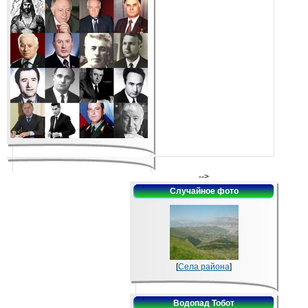
-->
Случайное фото
[
Села района
]
Водопад Тобот