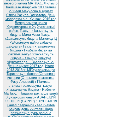
первого камня МАТЛАС.
Фильм о
Кайтмазе Аварском
100 летний
юбилей Махулова в Хунзах
Стихи Расула Гамзатова.
День
молодежи в с. Хунзах. 2015 год
Вечер памяти наиба
Хаджимурата в Ху
Хунзахский
район.
Гьазул х1акъалъулъ
бицуна Мала Алха
Гьазул
х1акъалъулъ бицуна-Магомед Ц
Районалъул найихъабазул
данделъи
Гьазул хIакъалъулъ
бицуна - Гимбато
Инсан ва
сахлъи
Гьазул х1акъалъулъ
бицуна - ХIайбул
Улбузул
хIурматалда... Эбелалъул къ
День в музее.2017 год.
Итоги
2013-2016г.г. МРХунзахский ра
Тарихалъул тIанчал(Страницы
истории
(Открытие памятника
Фазу Алиевой) г
ГIажизал
лъимал рохизаруна
Гьазул
хIакъалъулъ бицуна - Работни
МагIарул гIадатал ракIалде щвей
Хунзахский каньон
АВАРСКИЙ
КОНЦЕРТ(САРИР) с.ХУНЗАХ 19
Санал свераниги хвел гьечIеб
байрам
день учителя
ЦIада
поэзиялъул рукъ рагьана
М.ХIайдарбеков кIодо гьавун