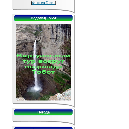
[
Фото из Газет
]
Водопад Тобот
Погода