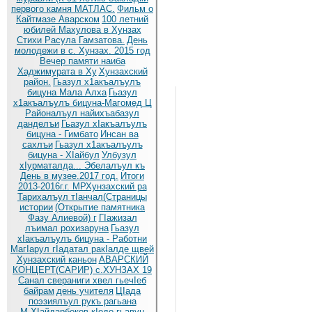
первого камня МАТЛАС.
Фильм о
Кайтмазе Аварском
100 летний
юбилей Махулова в Хунзах
Стихи Расула Гамзатова.
День
молодежи в с. Хунзах. 2015 год
Вечер памяти наиба
Хаджимурата в Ху
Хунзахский
район.
Гьазул х1акъалъулъ
бицуна Мала Алха
Гьазул
х1акъалъулъ бицуна-Магомед Ц
Районалъул найихъабазул
данделъи
Гьазул хIакъалъулъ
бицуна - Гимбато
Инсан ва
сахлъи
Гьазул х1акъалъулъ
бицуна - ХIайбул
Улбузул
хIурматалда... Эбелалъул къ
День в музее.2017 год.
Итоги
2013-2016г.г. МРХунзахский ра
Тарихалъул тIанчал(Страницы
истории
(Открытие памятника
Фазу Алиевой) г
ГIажизал
лъимал рохизаруна
Гьазул
хIакъалъулъ бицуна - Работни
МагIарул гIадатал ракIалде щвей
Хунзахский каньон
АВАРСКИЙ
КОНЦЕРТ(САРИР) с.ХУНЗАХ 19
Санал свераниги хвел гьечIеб
байрам
день учителя
ЦIада
поэзиялъул рукъ рагьана
М.ХIайдарбеков кIодо гьавун