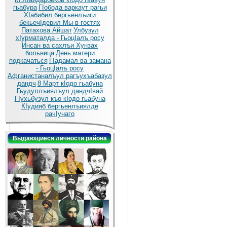
гьабура
ГIобода варкаут рагьи
ХIабибил бергьенлъиги
бекьечIдерил
Мы в гостях
Патахова Айшат
Улбузул
хIурматалда - ГьоцIалъ росу
Инсан ва сахлъи Хунзах
больница
День матери
подкачаться
ГIадамал ва замана
- ГьоцIалъ росу
Афганистаналъул рагъухъабазул
дандч
8 Март кIодо гьабуна
Гьудуллъиялъул дандчIвай
ГIухьбузул къо кIодо гьабуна
КIудияб бергьенлъиялде
рачIунаго
Выдающиеся личности района