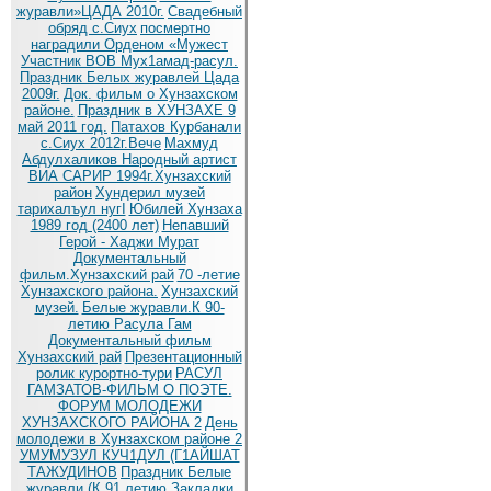
журавли»ЦАДА 2010г.
Cвадебный
обряд c.Сиух
посмертно
наградили Орденом «Мужест
Участник ВОВ Мух1амад-расул.
Праздник Белых журавлей Цада
2009г.
Док. фильм о Хунзахском
районе.
Праздник в ХУНЗАХЕ 9
май 2011 год.
Патахов Курбанали
с.Сиух 2012г.Вече
Махмуд
Абдулхаликов Народный артист
ВИА САРИР 1994г.Хунзахский
район
Хундерил музей
тарихалъул нугI
Юбилей Хунзаха
1989 год (2400 лет)
Непавший
Герой - Хаджи Мурат
Документальный
фильм.Хунзахский рай
70 -летие
Хунзахского района.
Хунзахский
музей.
Белые журавли.К 90-
летию Расула Гам
Документальный фильм
Хунзахский рай
Презентационный
ролик курортно-тури
РАСУЛ
ГАМЗАТОВ-ФИЛЬМ О ПОЭТЕ.
ФОРУМ МОЛОДЕЖИ
ХУНЗАХСКОГО РАЙОНА 2
День
молодежи в Хунзахском районе 2
УМУМУЗУЛ КУЧ1ДУЛ (Г1АЙШАТ
ТАЖУДИНОВ
Праздник Белые
журавли (К 91 летию
Закладки