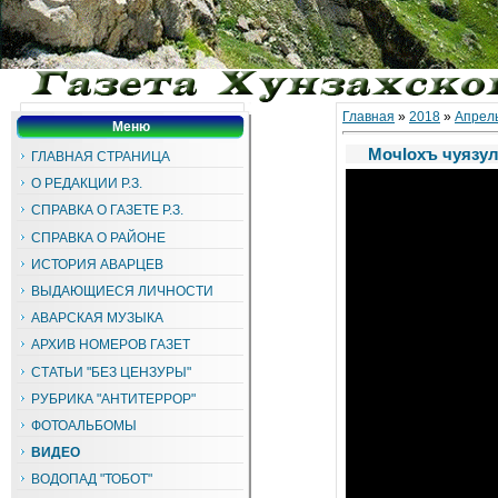
Главная
»
2018
»
Апрел
Меню
МочIохъ чуязу
ГЛАВНАЯ СТРАНИЦА
О РЕДАКЦИИ Р.З.
СПРАВКА О ГАЗЕТЕ Р.З.
СПРАВКА О РАЙОНЕ
ИСТОРИЯ АВАРЦЕВ
ВЫДАЮЩИЕСЯ ЛИЧНОСТИ
АВАРСКАЯ МУЗЫКА
АРХИВ НОМЕРОВ ГАЗЕТ
СТАТЬИ "БЕЗ ЦЕНЗУРЫ"
РУБРИКА "АНТИТЕРРОР"
ФОТОАЛЬБОМЫ
ВИДЕО
ВОДОПАД "ТОБОТ"