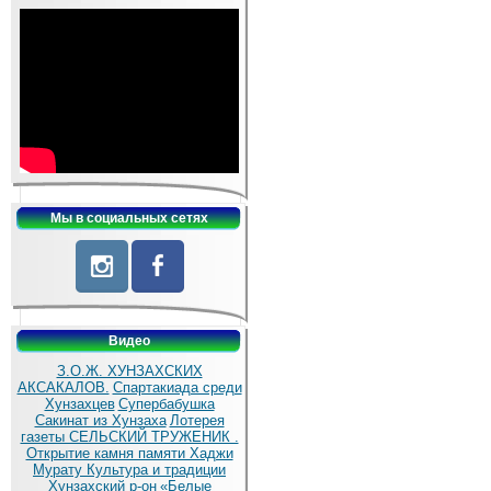
Мы в социальных сетях
Видео
З.О.Ж. ХУНЗАХСКИХ
АКСАКАЛОВ.
Спартакиада среди
Хунзахцев
Супербабушка
Сакинат из Хунзаха
Лотерея
газеты СЕЛЬСКИЙ ТРУЖЕНИК .
Открытие камня памяти Хаджи
Мурату
Культура и традиции
Хунзахский р-он
«Белые