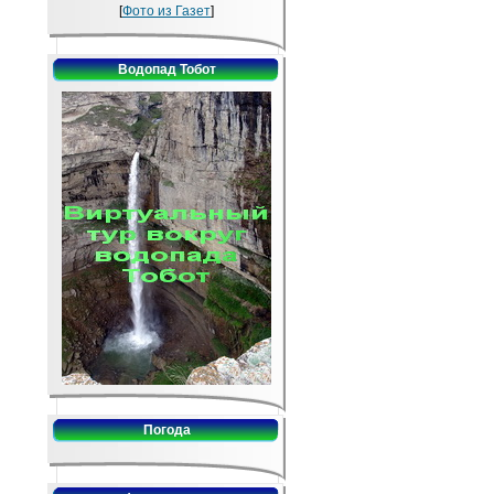
[
Фото из Газет
]
Водопад Тобот
Погода