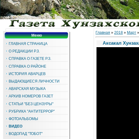
Главная
»
2018
»
Март
Меню
Аксакал Хунзах
ГЛАВНАЯ СТРАНИЦА
О РЕДАКЦИИ Р.З.
СПРАВКА О ГАЗЕТЕ Р.З.
СПРАВКА О РАЙОНЕ
ИСТОРИЯ АВАРЦЕВ
ВЫДАЮЩИЕСЯ ЛИЧНОСТИ
АВАРСКАЯ МУЗЫКА
АРХИВ НОМЕРОВ ГАЗЕТ
СТАТЬИ "БЕЗ ЦЕНЗУРЫ"
РУБРИКА "АНТИТЕРРОР"
ФОТОАЛЬБОМЫ
ВИДЕО
ВОДОПАД "ТОБОТ"