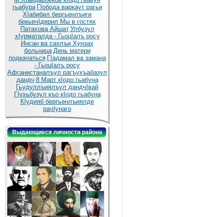
гьабура
ГIобода варкаут рагьи
ХIабибил бергьенлъиги
бекьечIдерил
Мы в гостях
Патахова Айшат
Улбузул
хIурматалда - ГьоцIалъ росу
Инсан ва сахлъи Хунзах
больница
День матери
подкачаться
ГIадамал ва замана
- ГьоцIалъ росу
Афганистаналъул рагъухъабазул
дандч
8 Март кIодо гьабуна
Гьудуллъиялъул дандчIвай
ГIухьбузул къо кIодо гьабуна
КIудияб бергьенлъиялде
рачIунаго
Выдающиеся личности района