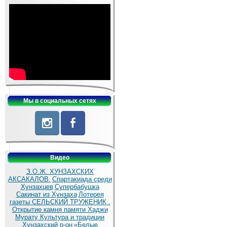
Мы в социальных сетях
Видео
З.О.Ж. ХУНЗАХСКИХ
АКСАКАЛОВ.
Спартакиада среди
Хунзахцев
Супербабушка
Сакинат из Хунзаха
Лотерея
газеты СЕЛЬСКИЙ ТРУЖЕНИК .
Открытие камня памяти Хаджи
Мурату
Культура и традиции
Хунзахский р-он
«Белые