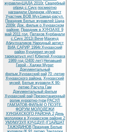
журавли»ЦАДА 2010г.
Cвадебный
обряд c.Сиух
посмертно
наградили Орденом «Мужест
Участник ВОВ Мух1амад-расул.
Праздник Белых журавлей Цада
2009г.
Док. фильм о Хунзахском
районе.
Праздник в ХУНЗАХЕ 9
май 2011 год.
Патахов Курбанали
с.Сиух 2012г.Вече
Махмуд
Абдулхаликов Народный артист
ВИА САРИР 1994г.Хунзахский
район
Хундерил музей
тарихалъул нугI
Юбилей Хунзаха
1989 год (2400 лет)
Непавший
Герой - Хаджи Мурат
Документальный
фильм.Хунзахский рай
70 -летие
Хунзахского района.
Хунзахский
музей.
Белые журавли.К 90-
летию Расула Гам
Документальный фильм
Хунзахский рай
Презентационный
ролик курортно-тури
РАСУЛ
ГАМЗАТОВ-ФИЛЬМ О ПОЭТЕ.
ФОРУМ МОЛОДЕЖИ
ХУНЗАХСКОГО РАЙОНА 2
День
молодежи в Хунзахском районе 2
УМУМУЗУЛ КУЧ1ДУЛ (Г1АЙШАТ
ТАЖУДИНОВ
Праздник Белые
журавли (К 91 летию
Закладки