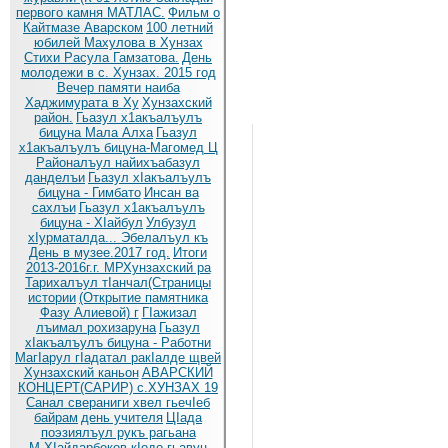
первого камня МАТЛАС.
Фильм о
Кайтмазе Аварском
100 летний
юбилей Махулова в Хунзах
Стихи Расула Гамзатова.
День
молодежи в с. Хунзах. 2015 год
Вечер памяти наиба
Хаджимурата в Ху
Хунзахский
район.
Гьазул х1акъалъулъ
бицуна Мала Алха
Гьазул
х1акъалъулъ бицуна-Магомед Ц
Районалъул найихъабазул
данделъи
Гьазул хIакъалъулъ
бицуна - Гимбато
Инсан ва
сахлъи
Гьазул х1акъалъулъ
бицуна - ХIайбул
Улбузул
хIурматалда... Эбелалъул къ
День в музее.2017 год.
Итоги
2013-2016г.г. МРХунзахский ра
Тарихалъул тIанчал(Страницы
истории
(Открытие памятника
Фазу Алиевой) г
ГIажизал
лъимал рохизаруна
Гьазул
хIакъалъулъ бицуна - Работни
МагIарул гIадатал ракIалде щвей
Хунзахский каньон
АВАРСКИЙ
КОНЦЕРТ(САРИР) с.ХУНЗАХ 19
Санал свераниги хвел гьечIеб
байрам
день учителя
ЦIада
поэзиялъул рукъ рагьана
М.ХIайдарбеков кIодо гьавун