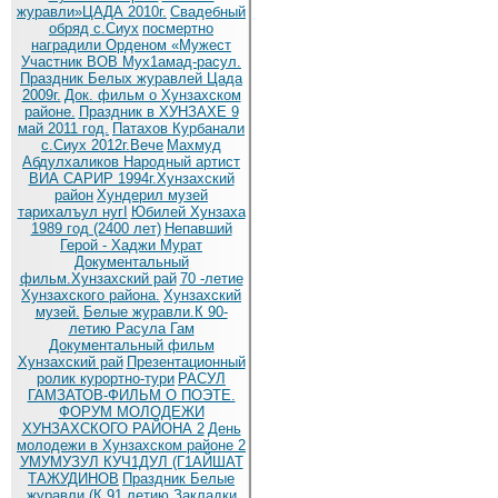
журавли»ЦАДА 2010г.
Cвадебный
обряд c.Сиух
посмертно
наградили Орденом «Мужест
Участник ВОВ Мух1амад-расул.
Праздник Белых журавлей Цада
2009г.
Док. фильм о Хунзахском
районе.
Праздник в ХУНЗАХЕ 9
май 2011 год.
Патахов Курбанали
с.Сиух 2012г.Вече
Махмуд
Абдулхаликов Народный артист
ВИА САРИР 1994г.Хунзахский
район
Хундерил музей
тарихалъул нугI
Юбилей Хунзаха
1989 год (2400 лет)
Непавший
Герой - Хаджи Мурат
Документальный
фильм.Хунзахский рай
70 -летие
Хунзахского района.
Хунзахский
музей.
Белые журавли.К 90-
летию Расула Гам
Документальный фильм
Хунзахский рай
Презентационный
ролик курортно-тури
РАСУЛ
ГАМЗАТОВ-ФИЛЬМ О ПОЭТЕ.
ФОРУМ МОЛОДЕЖИ
ХУНЗАХСКОГО РАЙОНА 2
День
молодежи в Хунзахском районе 2
УМУМУЗУЛ КУЧ1ДУЛ (Г1АЙШАТ
ТАЖУДИНОВ
Праздник Белые
журавли (К 91 летию
Закладки