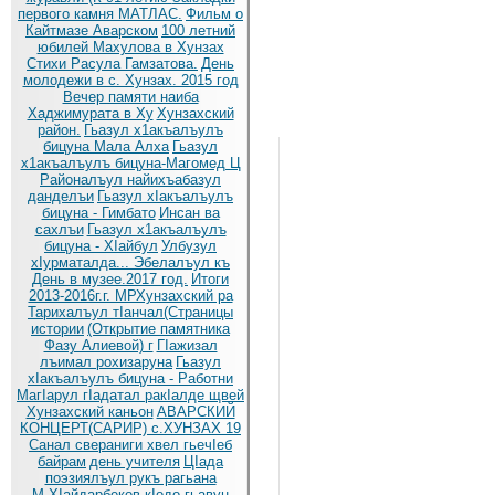
первого камня МАТЛАС.
Фильм о
Кайтмазе Аварском
100 летний
юбилей Махулова в Хунзах
Стихи Расула Гамзатова.
День
молодежи в с. Хунзах. 2015 год
Вечер памяти наиба
Хаджимурата в Ху
Хунзахский
район.
Гьазул х1акъалъулъ
бицуна Мала Алха
Гьазул
х1акъалъулъ бицуна-Магомед Ц
Районалъул найихъабазул
данделъи
Гьазул хIакъалъулъ
бицуна - Гимбато
Инсан ва
сахлъи
Гьазул х1акъалъулъ
бицуна - ХIайбул
Улбузул
хIурматалда... Эбелалъул къ
День в музее.2017 год.
Итоги
2013-2016г.г. МРХунзахский ра
Тарихалъул тIанчал(Страницы
истории
(Открытие памятника
Фазу Алиевой) г
ГIажизал
лъимал рохизаруна
Гьазул
хIакъалъулъ бицуна - Работни
МагIарул гIадатал ракIалде щвей
Хунзахский каньон
АВАРСКИЙ
КОНЦЕРТ(САРИР) с.ХУНЗАХ 19
Санал свераниги хвел гьечIеб
байрам
день учителя
ЦIада
поэзиялъул рукъ рагьана
М.ХIайдарбеков кIодо гьавун