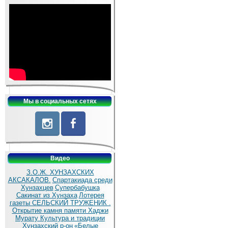
Мы в социальных сетях
Видео
З.О.Ж. ХУНЗАХСКИХ
АКСАКАЛОВ.
Спартакиада среди
Хунзахцев
Супербабушка
Сакинат из Хунзаха
Лотерея
газеты СЕЛЬСКИЙ ТРУЖЕНИК .
Открытие камня памяти Хаджи
Мурату
Культура и традиции
Хунзахский р-он
«Белые