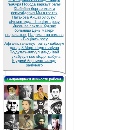
гьабура
ГIобода варкаут рагьи
ХIабибил бергьенлъиги
бекьечIдерил
Мы в гостях
Патахова Айшат
Улбузул
хIурматалда - ГьоцIалъ росу
Инсан ва сахлъи Хунзах
больница
День матери
подкачаться
ГIадамал ва замана
- ГьоцIалъ росу
Афганистаналъул рагъухъабазул
дандч
8 Март кIодо гьабуна
Гьудуллъиялъул дандчIвай
ГIухьбузул къо кIодо гьабуна
КIудияб бергьенлъиялде
рачIунаго
Выдающиеся личности района