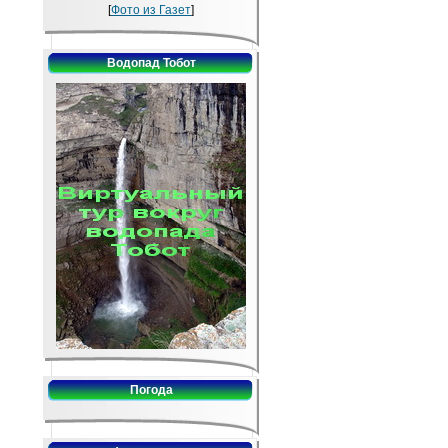
[
Фото из Газет
]
Водопад Тобот
Погода