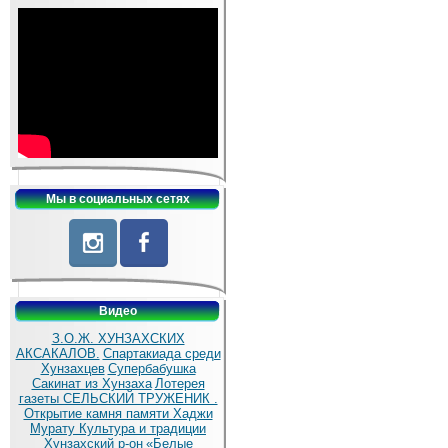
Мы в социальных сетях
Видео
З.О.Ж. ХУНЗАХСКИХ
АКСАКАЛОВ.
Спартакиада среди
Хунзахцев
Супербабушка
Сакинат из Хунзаха
Лотерея
газеты СЕЛЬСКИЙ ТРУЖЕНИК .
Открытие камня памяти Хаджи
Мурату
Культура и традиции
Хунзахский р-он
«Белые