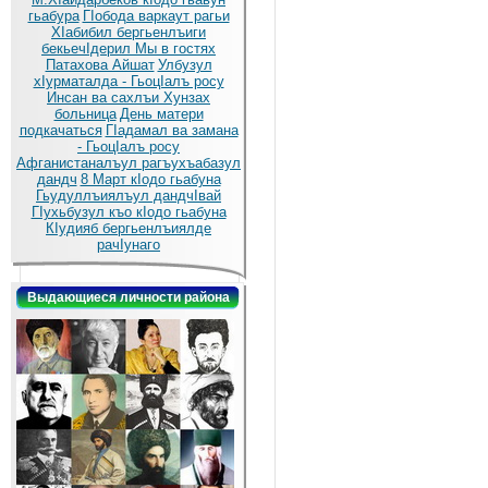
гьабура
ГIобода варкаут рагьи
ХIабибил бергьенлъиги
бекьечIдерил
Мы в гостях
Патахова Айшат
Улбузул
хIурматалда - ГьоцIалъ росу
Инсан ва сахлъи Хунзах
больница
День матери
подкачаться
ГIадамал ва замана
- ГьоцIалъ росу
Афганистаналъул рагъухъабазул
дандч
8 Март кIодо гьабуна
Гьудуллъиялъул дандчIвай
ГIухьбузул къо кIодо гьабуна
КIудияб бергьенлъиялде
рачIунаго
Выдающиеся личности района