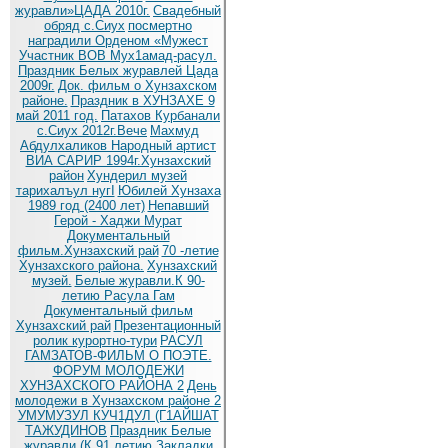
журавли»ЦАДА 2010г.
Cвадебный
обряд c.Сиух
посмертно
наградили Орденом «Мужест
Участник ВОВ Мух1амад-расул.
Праздник Белых журавлей Цада
2009г.
Док. фильм о Хунзахском
районе.
Праздник в ХУНЗАХЕ 9
май 2011 год.
Патахов Курбанали
с.Сиух 2012г.Вече
Махмуд
Абдулхаликов Народный артист
ВИА САРИР 1994г.Хунзахский
район
Хундерил музей
тарихалъул нугI
Юбилей Хунзаха
1989 год (2400 лет)
Непавший
Герой - Хаджи Мурат
Документальный
фильм.Хунзахский рай
70 -летие
Хунзахского района.
Хунзахский
музей.
Белые журавли.К 90-
летию Расула Гам
Документальный фильм
Хунзахский рай
Презентационный
ролик курортно-тури
РАСУЛ
ГАМЗАТОВ-ФИЛЬМ О ПОЭТЕ.
ФОРУМ МОЛОДЕЖИ
ХУНЗАХСКОГО РАЙОНА 2
День
молодежи в Хунзахском районе 2
УМУМУЗУЛ КУЧ1ДУЛ (Г1АЙШАТ
ТАЖУДИНОВ
Праздник Белые
журавли (К 91 летию
Закладки