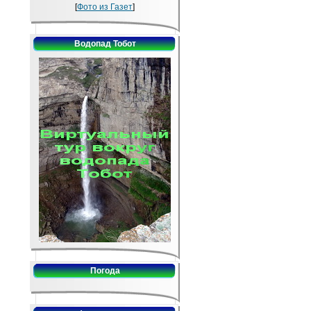
[
Фото из Газет
]
Водопад Тобот
Погода