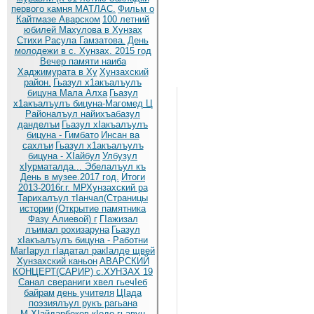
первого камня МАТЛАС.
Фильм о
Кайтмазе Аварском
100 летний
юбилей Махулова в Хунзах
Стихи Расула Гамзатова.
День
молодежи в с. Хунзах. 2015 год
Вечер памяти наиба
Хаджимурата в Ху
Хунзахский
район.
Гьазул х1акъалъулъ
бицуна Мала Алха
Гьазул
х1акъалъулъ бицуна-Магомед Ц
Районалъул найихъабазул
данделъи
Гьазул хIакъалъулъ
бицуна - Гимбато
Инсан ва
сахлъи
Гьазул х1акъалъулъ
бицуна - ХIайбул
Улбузул
хIурматалда... Эбелалъул къ
День в музее.2017 год.
Итоги
2013-2016г.г. МРХунзахский ра
Тарихалъул тIанчал(Страницы
истории
(Открытие памятника
Фазу Алиевой) г
ГIажизал
лъимал рохизаруна
Гьазул
хIакъалъулъ бицуна - Работни
МагIарул гIадатал ракIалде щвей
Хунзахский каньон
АВАРСКИЙ
КОНЦЕРТ(САРИР) с.ХУНЗАХ 19
Санал свераниги хвел гьечIеб
байрам
день учителя
ЦIада
поэзиялъул рукъ рагьана
М.ХIайдарбеков кIодо гьавун