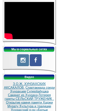
Мы в социальных сетях
Видео
З.О.Ж. ХУНЗАХСКИХ
АКСАКАЛОВ.
Спартакиада среди
Хунзахцев
Супербабушка
Сакинат из Хунзаха
Лотерея
газеты СЕЛЬСКИЙ ТРУЖЕНИК .
Открытие камня памяти Хаджи
Мурату
Культура и традиции
Хунзахский р-он
«Белые