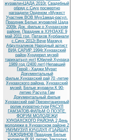
журавли»ЦАДА 2010г.
Cвадебный
обряд c.Сиух
посмертно
наградили Орденом «Мужест
Участник ВОВ Мух1амад-расул.
Праздник Белых журавлей Цада
2009г.
Док. фильм о Хунзахском
районе.
Праздник в ХУНЗАХЕ 9
май 2011 год.
Патахов Курбанали
с.Сиух 2012г.Вече
Махмуд
Абдулхаликов Народный артист
ВИА САРИР 1994г.Хунзахский
район
Хундерил музей
тарихалъул нугI
Юбилей Хунзаха
1989 год (2400 лет)
Непавший
Герой - Хаджи Мурат
Документальный
фильм.Хунзахский рай
70 -летие
Хунзахского района.
Хунзахский
музей.
Белые журавли.К 90-
летию Расула Гам
Документальный фильм
Хунзахский рай
Презентационный
ролик курортно-тури
РАСУЛ
ГАМЗАТОВ-ФИЛЬМ О ПОЭТЕ.
ФОРУМ МОЛОДЕЖИ
ХУНЗАХСКОГО РАЙОНА 2
День
молодежи в Хунзахском районе 2
УМУМУЗУЛ КУЧ1ДУЛ (Г1АЙШАТ
ТАЖУДИНОВ
Праздник Белые
журавли (К 91 летию
Закладки