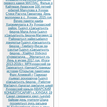
первого камня МАТЛАС.
Фильм о
Кайтмазе Аварском
100 летний
юбилей Махулова в Хунзах
Стихи Расула Гамзатова.
День
молодежи в с. Хунзах. 2015 год
Вечер памяти наиба
Хаджимурата в Ху
Хунзахский
район.
Гьазул х1акъалъулъ
бицуна Мала Алха
Гьазул
х1акъалъулъ бицуна-Магомед Ц
Районалъул найихъабазул
данделъи
Гьазул хIакъалъулъ
бицуна - Гимбато
Инсан ва
сахлъи
Гьазул х1акъалъулъ
бицуна - ХIайбул
Улбузул
хIурматалда... Эбелалъул къ
День в музее.2017 год.
Итоги
2013-2016г.г. МРХунзахский ра
Тарихалъул тIанчал(Страницы
истории
(Открытие памятника
Фазу Алиевой) г
ГIажизал
лъимал рохизаруна
Гьазул
хIакъалъулъ бицуна - Работни
МагIарул гIадатал ракIалде щвей
Хунзахский каньон
АВАРСКИЙ
КОНЦЕРТ(САРИР) с.ХУНЗАХ 19
Санал свераниги хвел гьечIеб
байрам
день учителя
ЦIада
поэзиялъул рукъ рагьана
М.ХIайдарбеков кIодо гьавун