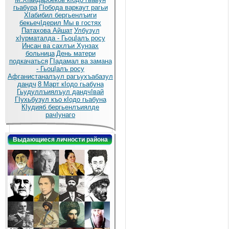
гьабура
ГIобода варкаут рагьи
ХIабибил бергьенлъиги
бекьечIдерил
Мы в гостях
Патахова Айшат
Улбузул
хIурматалда - ГьоцIалъ росу
Инсан ва сахлъи Хунзах
больница
День матери
подкачаться
ГIадамал ва замана
- ГьоцIалъ росу
Афганистаналъул рагъухъабазул
дандч
8 Март кIодо гьабуна
Гьудуллъиялъул дандчIвай
ГIухьбузул къо кIодо гьабуна
КIудияб бергьенлъиялде
рачIунаго
Выдающиеся личности района