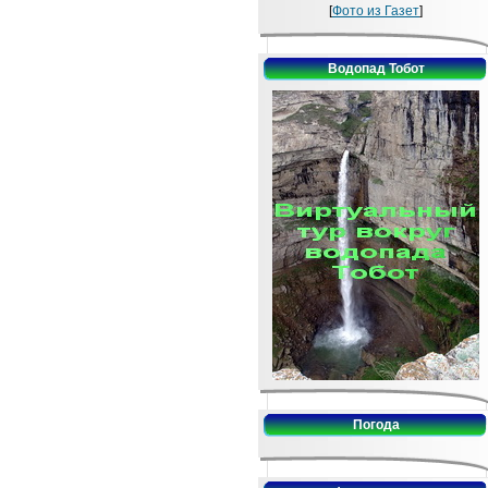
[
Фото из Газет
]
Водопад Тобот
Погода