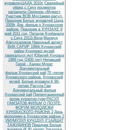
журавли»ЦАДА 2010г.
Cвадебный
обряд c.Сиух
посмертно
наградили Орденом «Мужест
Участник ВОВ Мух1амад-расул.
Праздник Белых журавлей Цада
2009г.
Док. фильм о Хунзахском
районе.
Праздник в ХУНЗАХЕ 9
май 2011 год.
Патахов Курбанали
с.Сиух 2012г.Вече
Махмуд
Абдулхаликов Народный артист
ВИА САРИР 1994г.Хунзахский
район
Хундерил музей
тарихалъул нугI
Юбилей Хунзаха
1989 год (2400 лет)
Непавший
Герой - Хаджи Мурат
Документальный
фильм.Хунзахский рай
70 -летие
Хунзахского района.
Хунзахский
музей.
Белые журавли.К 90-
летию Расула Гам
Документальный фильм
Хунзахский рай
Презентационный
ролик курортно-тури
РАСУЛ
ГАМЗАТОВ-ФИЛЬМ О ПОЭТЕ.
ФОРУМ МОЛОДЕЖИ
ХУНЗАХСКОГО РАЙОНА 2
День
молодежи в Хунзахском районе 2
УМУМУЗУЛ КУЧ1ДУЛ (Г1АЙШАТ
ТАЖУДИНОВ
Праздник Белые
журавли (К 91 летию
Закладки