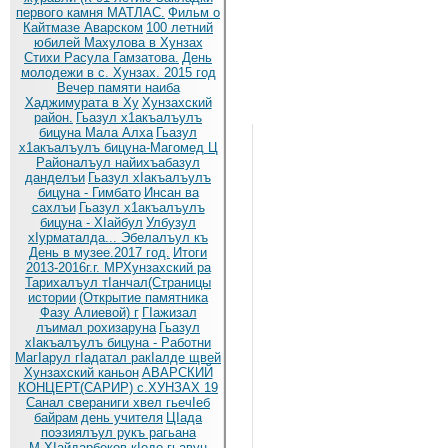
первого камня МАТЛАС.
Фильм о
Кайтмазе Аварском
100 летний
юбилей Махулова в Хунзах
Стихи Расула Гамзатова.
День
молодежи в с. Хунзах. 2015 год
Вечер памяти наиба
Хаджимурата в Ху
Хунзахский
район.
Гьазул х1акъалъулъ
бицуна Мала Алха
Гьазул
х1акъалъулъ бицуна-Магомед Ц
Районалъул найихъабазул
данделъи
Гьазул хIакъалъулъ
бицуна - Гимбато
Инсан ва
сахлъи
Гьазул х1акъалъулъ
бицуна - ХIайбул
Улбузул
хIурматалда... Эбелалъул къ
День в музее.2017 год.
Итоги
2013-2016г.г. МРХунзахский ра
Тарихалъул тIанчал(Страницы
истории
(Открытие памятника
Фазу Алиевой) г
ГIажизал
лъимал рохизаруна
Гьазул
хIакъалъулъ бицуна - Работни
МагIарул гIадатал ракIалде щвей
Хунзахский каньон
АВАРСКИЙ
КОНЦЕРТ(САРИР) с.ХУНЗАХ 19
Санал свераниги хвел гьечIеб
байрам
день учителя
ЦIада
поэзиялъул рукъ рагьана
М.ХIайдарбеков кIодо гьавун