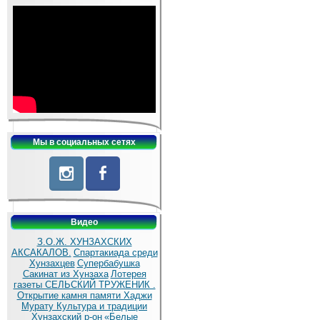
Мы в социальных сетях
Видео
З.О.Ж. ХУНЗАХСКИХ
АКСАКАЛОВ.
Спартакиада среди
Хунзахцев
Супербабушка
Сакинат из Хунзаха
Лотерея
газеты СЕЛЬСКИЙ ТРУЖЕНИК .
Открытие камня памяти Хаджи
Мурату
Культура и традиции
Хунзахский р-он
«Белые