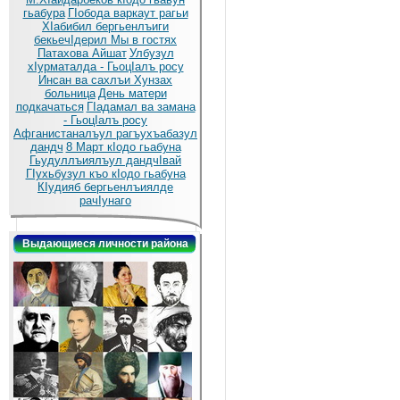
гьабура
ГIобода варкаут рагьи
ХIабибил бергьенлъиги
бекьечIдерил
Мы в гостях
Патахова Айшат
Улбузул
хIурматалда - ГьоцIалъ росу
Инсан ва сахлъи Хунзах
больница
День матери
подкачаться
ГIадамал ва замана
- ГьоцIалъ росу
Афганистаналъул рагъухъабазул
дандч
8 Март кIодо гьабуна
Гьудуллъиялъул дандчIвай
ГIухьбузул къо кIодо гьабуна
КIудияб бергьенлъиялде
рачIунаго
Выдающиеся личности района