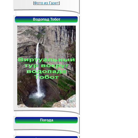
[
Фото из Газет
]
Водопад Тобот
Погода