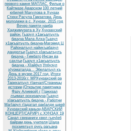
первого камня МАТЛАС.
Фильм о
Кайтмазе Аварском
100 летний
юбилей Махулова в Хунзах
Стихи Расула Гамзатова.
День
молодежи в с. Хунзах. 2015 год
Вечер памяти наиба
Хаджимурата в Ху
Хунзахский
район.
Гьазул х1акъалъулъ
бицуна Мала Алха
Гьазул
х1акъалъулъ бицуна-Магомед Ц
Районалъул найихъабазул
данделъи
Гьазул хIакъалъулъ
бицуна - Гимбато
Инсан ва
сахлъи
Гьазул х1акъалъулъ
бицуна - ХIайбул
Улбузул
хIурматалда... Эбелалъул къ
День в музее.2017 год.
Итоги
2013-2016г.г. МРХунзахский ра
Тарихалъул тIанчал(Страницы
истории
(Открытие памятника
Фазу Алиевой) г
ГIажизал
лъимал рохизаруна
Гьазул
хIакъалъулъ бицуна - Работни
МагIарул гIадатал ракIалде щвей
Хунзахский каньон
АВАРСКИЙ
КОНЦЕРТ(САРИР) с.ХУНЗАХ 19
Санал свераниги хвел гьечIеб
байрам
день учителя
ЦIада
поэзиялъул рукъ рагьана
М.ХIайдарбеков кIодо гьавун