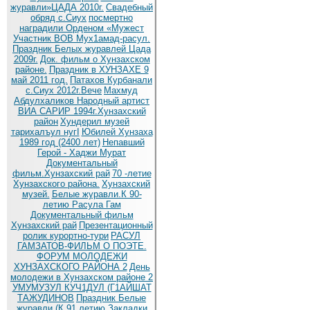
журавли»ЦАДА 2010г.
Cвадебный
обряд c.Сиух
посмертно
наградили Орденом «Мужест
Участник ВОВ Мух1амад-расул.
Праздник Белых журавлей Цада
2009г.
Док. фильм о Хунзахском
районе.
Праздник в ХУНЗАХЕ 9
май 2011 год.
Патахов Курбанали
с.Сиух 2012г.Вече
Махмуд
Абдулхаликов Народный артист
ВИА САРИР 1994г.Хунзахский
район
Хундерил музей
тарихалъул нугI
Юбилей Хунзаха
1989 год (2400 лет)
Непавший
Герой - Хаджи Мурат
Документальный
фильм.Хунзахский рай
70 -летие
Хунзахского района.
Хунзахский
музей.
Белые журавли.К 90-
летию Расула Гам
Документальный фильм
Хунзахский рай
Презентационный
ролик курортно-тури
РАСУЛ
ГАМЗАТОВ-ФИЛЬМ О ПОЭТЕ.
ФОРУМ МОЛОДЕЖИ
ХУНЗАХСКОГО РАЙОНА 2
День
молодежи в Хунзахском районе 2
УМУМУЗУЛ КУЧ1ДУЛ (Г1АЙШАТ
ТАЖУДИНОВ
Праздник Белые
журавли (К 91 летию
Закладки