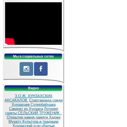
Мы в социальных сетях
Видео
З.О.Ж. ХУНЗАХСКИХ
АКСАКАЛОВ.
Спартакиада среди
Хунзахцев
Супербабушка
Сакинат из Хунзаха
Лотерея
газеты СЕЛЬСКИЙ ТРУЖЕНИК .
Открытие камня памяти Хаджи
Мурату
Культура и традиции
Хунзахский р-он
«Белые