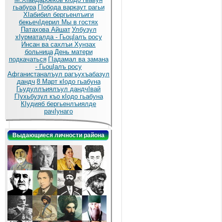
гьабура
ГIобода варкаут рагьи
ХIабибил бергьенлъиги
бекьечIдерил
Мы в гостях
Патахова Айшат
Улбузул
хIурматалда - ГьоцIалъ росу
Инсан ва сахлъи Хунзах
больница
День матери
подкачаться
ГIадамал ва замана
- ГьоцIалъ росу
Афганистаналъул рагъухъабазул
дандч
8 Март кIодо гьабуна
Гьудуллъиялъул дандчIвай
ГIухьбузул къо кIодо гьабуна
КIудияб бергьенлъиялде
рачIунаго
Выдающиеся личности района