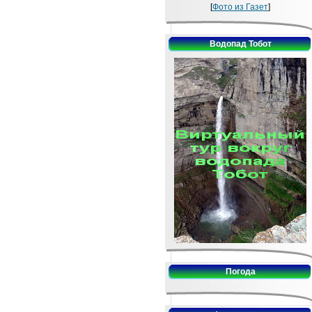
[
Фото из Газет
]
Водопад Тобот
Погода