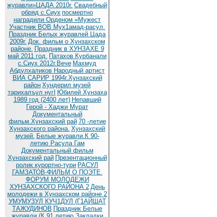
журавли»ЦАДА 2010г.
Cвадебный
обряд c.Сиух
посмертно
наградили Орденом «Мужест
Участник ВОВ Мух1амад-расул.
Праздник Белых журавлей Цада
2009г.
Док. фильм о Хунзахском
районе.
Праздник в ХУНЗАХЕ 9
май 2011 год.
Патахов Курбанали
с.Сиух 2012г.Вече
Махмуд
Абдулхаликов Народный артист
ВИА САРИР 1994г.Хунзахский
район
Хундерил музей
тарихалъул нугI
Юбилей Хунзаха
1989 год (2400 лет)
Непавший
Герой - Хаджи Мурат
Документальный
фильм.Хунзахский рай
70 -летие
Хунзахского района.
Хунзахский
музей.
Белые журавли.К 90-
летию Расула Гам
Документальный фильм
Хунзахский рай
Презентационный
ролик курортно-тури
РАСУЛ
ГАМЗАТОВ-ФИЛЬМ О ПОЭТЕ.
ФОРУМ МОЛОДЕЖИ
ХУНЗАХСКОГО РАЙОНА 2
День
молодежи в Хунзахском районе 2
УМУМУЗУЛ КУЧ1ДУЛ (Г1АЙШАТ
ТАЖУДИНОВ
Праздник Белые
журавли (К 91 летию
Закладки