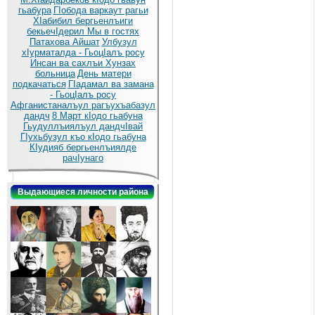
гьабура
ГIобода варкаут рагьи
ХIабибил бергьенлъиги
бекьечIдерил
Мы в гостях
Патахова Айшат
Улбузул
хIурматалда - ГьоцIалъ росу
Инсан ва сахлъи Хунзах
больница
День матери
подкачаться
ГIадамал ва замана
- ГьоцIалъ росу
Афганистаналъул рагъухъабазул
дандч
8 Март кIодо гьабуна
Гьудуллъиялъул дандчIвай
ГIухьбузул къо кIодо гьабуна
КIудияб бергьенлъиялде
рачIунаго
Выдающиеся личности района