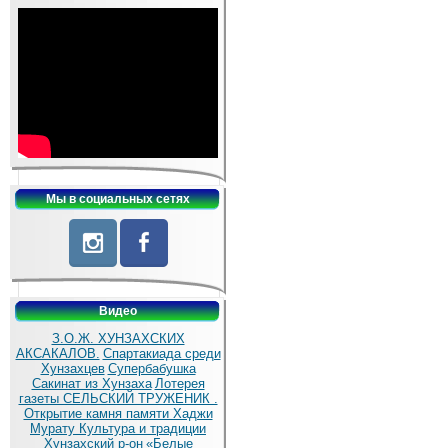
Мы в социальных сетях
Видео
З.О.Ж. ХУНЗАХСКИХ
АКСАКАЛОВ.
Спартакиада среди
Хунзахцев
Супербабушка
Сакинат из Хунзаха
Лотерея
газеты СЕЛЬСКИЙ ТРУЖЕНИК .
Открытие камня памяти Хаджи
Мурату
Культура и традиции
Хунзахский р-он
«Белые