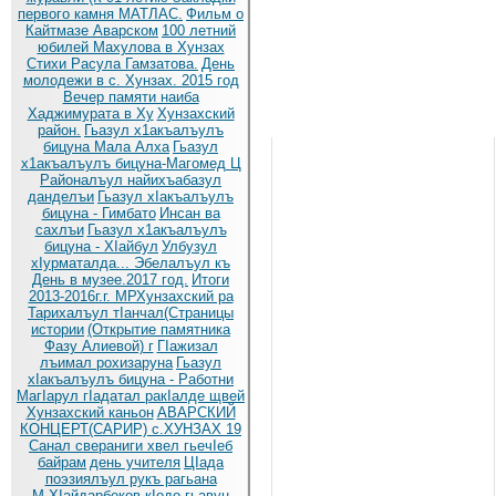
первого камня МАТЛАС.
Фильм о
Кайтмазе Аварском
100 летний
юбилей Махулова в Хунзах
Стихи Расула Гамзатова.
День
молодежи в с. Хунзах. 2015 год
Вечер памяти наиба
Хаджимурата в Ху
Хунзахский
район.
Гьазул х1акъалъулъ
бицуна Мала Алха
Гьазул
х1акъалъулъ бицуна-Магомед Ц
Районалъул найихъабазул
данделъи
Гьазул хIакъалъулъ
бицуна - Гимбато
Инсан ва
сахлъи
Гьазул х1акъалъулъ
бицуна - ХIайбул
Улбузул
хIурматалда... Эбелалъул къ
День в музее.2017 год.
Итоги
2013-2016г.г. МРХунзахский ра
Тарихалъул тIанчал(Страницы
истории
(Открытие памятника
Фазу Алиевой) г
ГIажизал
лъимал рохизаруна
Гьазул
хIакъалъулъ бицуна - Работни
МагIарул гIадатал ракIалде щвей
Хунзахский каньон
АВАРСКИЙ
КОНЦЕРТ(САРИР) с.ХУНЗАХ 19
Санал свераниги хвел гьечIеб
байрам
день учителя
ЦIада
поэзиялъул рукъ рагьана
М.ХIайдарбеков кIодо гьавун