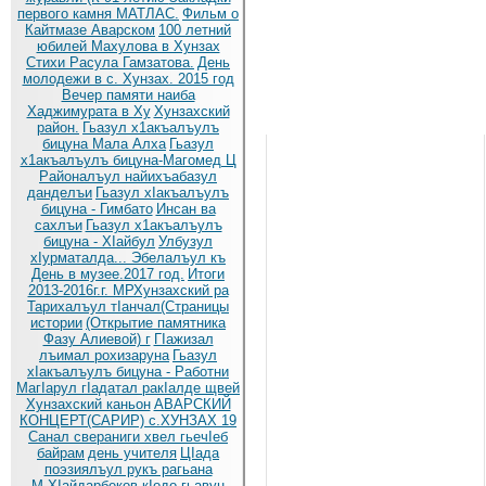
первого камня МАТЛАС.
Фильм о
Кайтмазе Аварском
100 летний
юбилей Махулова в Хунзах
Стихи Расула Гамзатова.
День
молодежи в с. Хунзах. 2015 год
Вечер памяти наиба
Хаджимурата в Ху
Хунзахский
район.
Гьазул х1акъалъулъ
бицуна Мала Алха
Гьазул
х1акъалъулъ бицуна-Магомед Ц
Районалъул найихъабазул
данделъи
Гьазул хIакъалъулъ
бицуна - Гимбато
Инсан ва
сахлъи
Гьазул х1акъалъулъ
бицуна - ХIайбул
Улбузул
хIурматалда... Эбелалъул къ
День в музее.2017 год.
Итоги
2013-2016г.г. МРХунзахский ра
Тарихалъул тIанчал(Страницы
истории
(Открытие памятника
Фазу Алиевой) г
ГIажизал
лъимал рохизаруна
Гьазул
хIакъалъулъ бицуна - Работни
МагIарул гIадатал ракIалде щвей
Хунзахский каньон
АВАРСКИЙ
КОНЦЕРТ(САРИР) с.ХУНЗАХ 19
Санал свераниги хвел гьечIеб
байрам
день учителя
ЦIада
поэзиялъул рукъ рагьана
М.ХIайдарбеков кIодо гьавун