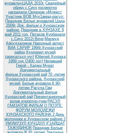
журавли»ЦАДА 2010г.
Cвадебный
обряд c.Сиух
посмертно
наградили Орденом «Мужест
Участник ВОВ Мух1амад-расул.
Праздник Белых журавлей Цада
2009г.
Док. фильм о Хунзахском
районе.
Праздник в ХУНЗАХЕ 9
май 2011 год.
Патахов Курбанали
с.Сиух 2012г.Вече
Махмуд
Абдулхаликов Народный артист
ВИА САРИР 1994г.Хунзахский
район
Хундерил музей
тарихалъул нугI
Юбилей Хунзаха
1989 год (2400 лет)
Непавший
Герой - Хаджи Мурат
Документальный
фильм.Хунзахский рай
70 -летие
Хунзахского района.
Хунзахский
музей.
Белые журавли.К 90-
летию Расула Гам
Документальный фильм
Хунзахский рай
Презентационный
ролик курортно-тури
РАСУЛ
ГАМЗАТОВ-ФИЛЬМ О ПОЭТЕ.
ФОРУМ МОЛОДЕЖИ
ХУНЗАХСКОГО РАЙОНА 2
День
молодежи в Хунзахском районе 2
УМУМУЗУЛ КУЧ1ДУЛ (Г1АЙШАТ
ТАЖУДИНОВ
Праздник Белые
журавли (К 91 летию
Закладки