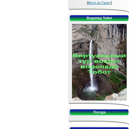
[
Фото из Газет
]
Водопад Тобот
Погода