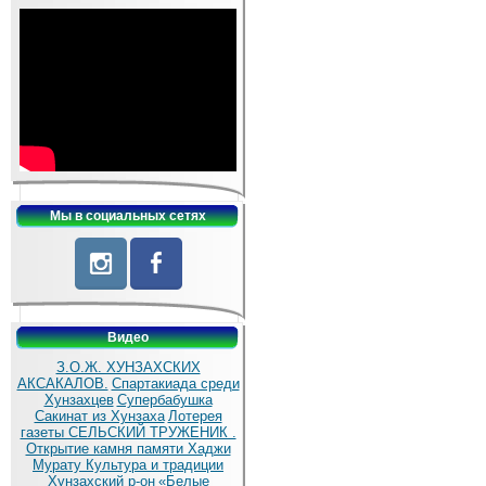
Мы в социальных сетях
Видео
З.О.Ж. ХУНЗАХСКИХ
АКСАКАЛОВ.
Спартакиада среди
Хунзахцев
Супербабушка
Сакинат из Хунзаха
Лотерея
газеты СЕЛЬСКИЙ ТРУЖЕНИК .
Открытие камня памяти Хаджи
Мурату
Культура и традиции
Хунзахский р-он
«Белые