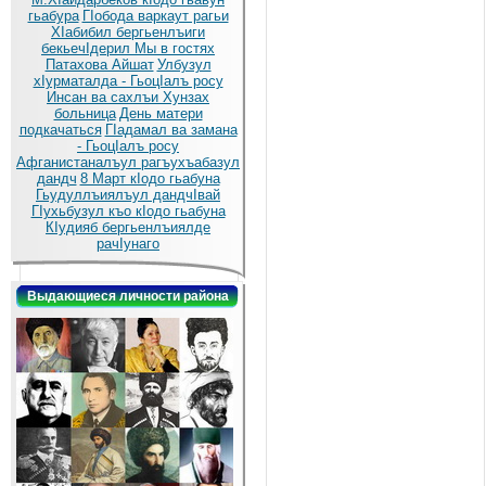
гьабура
ГIобода варкаут рагьи
ХIабибил бергьенлъиги
бекьечIдерил
Мы в гостях
Патахова Айшат
Улбузул
хIурматалда - ГьоцIалъ росу
Инсан ва сахлъи Хунзах
больница
День матери
подкачаться
ГIадамал ва замана
- ГьоцIалъ росу
Афганистаналъул рагъухъабазул
дандч
8 Март кIодо гьабуна
Гьудуллъиялъул дандчIвай
ГIухьбузул къо кIодо гьабуна
КIудияб бергьенлъиялде
рачIунаго
Выдающиеся личности района