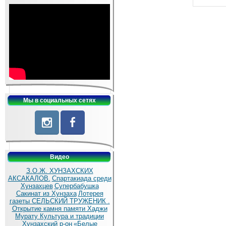
Мы в социальных сетях
Видео
З.О.Ж. ХУНЗАХСКИХ
АКСАКАЛОВ.
Спартакиада среди
Хунзахцев
Супербабушка
Сакинат из Хунзаха
Лотерея
газеты СЕЛЬСКИЙ ТРУЖЕНИК .
Открытие камня памяти Хаджи
Мурату
Культура и традиции
Хунзахский р-он
«Белые