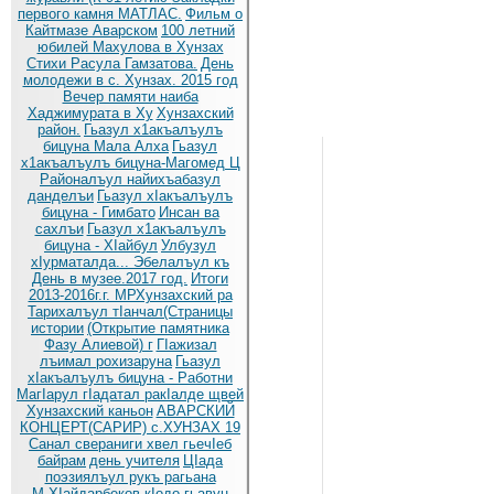
первого камня МАТЛАС.
Фильм о
Кайтмазе Аварском
100 летний
юбилей Махулова в Хунзах
Стихи Расула Гамзатова.
День
молодежи в с. Хунзах. 2015 год
Вечер памяти наиба
Хаджимурата в Ху
Хунзахский
район.
Гьазул х1акъалъулъ
бицуна Мала Алха
Гьазул
х1акъалъулъ бицуна-Магомед Ц
Районалъул найихъабазул
данделъи
Гьазул хIакъалъулъ
бицуна - Гимбато
Инсан ва
сахлъи
Гьазул х1акъалъулъ
бицуна - ХIайбул
Улбузул
хIурматалда... Эбелалъул къ
День в музее.2017 год.
Итоги
2013-2016г.г. МРХунзахский ра
Тарихалъул тIанчал(Страницы
истории
(Открытие памятника
Фазу Алиевой) г
ГIажизал
лъимал рохизаруна
Гьазул
хIакъалъулъ бицуна - Работни
МагIарул гIадатал ракIалде щвей
Хунзахский каньон
АВАРСКИЙ
КОНЦЕРТ(САРИР) с.ХУНЗАХ 19
Санал свераниги хвел гьечIеб
байрам
день учителя
ЦIада
поэзиялъул рукъ рагьана
М.ХIайдарбеков кIодо гьавун