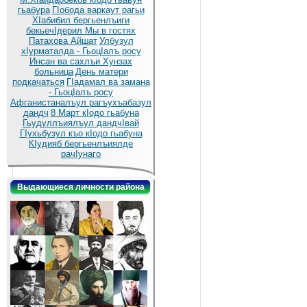
гьабура
ГIобода варкаут рагьи
ХIабибил бергьенлъиги
бекьечIдерил
Мы в гостях
Патахова Айшат
Улбузул
хIурматалда - ГьоцIалъ росу
Инсан ва сахлъи Хунзах
больница
День матери
подкачаться
ГIадамал ва замана
- ГьоцIалъ росу
Афганистаналъул рагъухъабазул
дандч
8 Март кIодо гьабуна
Гьудуллъиялъул дандчIвай
ГIухьбузул къо кIодо гьабуна
КIудияб бергьенлъиялде
рачIунаго
Выдающиеся личности района