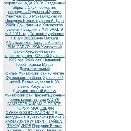
журавли»ЦАДА 2010г.
Cвадебный
обряд c.Сиух
посмертно
наградили Орденом «Мужест
Участник ВОВ Мух1амад-расул.
Праздник Белых журавлей Цада
2009г.
Док. фильм о Хунзахском
районе.
Праздник в ХУНЗАХЕ 9
май 2011 год.
Патахов Курбанали
с.Сиух 2012г.Вече
Махмуд
Абдулхаликов Народный артист
ВИА САРИР 1994г.Хунзахский
район
Хундерил музей
тарихалъул нугI
Юбилей Хунзаха
1989 год (2400 лет)
Непавший
Герой - Хаджи Мурат
Документальный
фильм.Хунзахский рай
70 -летие
Хунзахского района.
Хунзахский
музей.
Белые журавли.К 90-
летию Расула Гам
Документальный фильм
Хунзахский рай
Презентационный
ролик курортно-тури
РАСУЛ
ГАМЗАТОВ-ФИЛЬМ О ПОЭТЕ.
ФОРУМ МОЛОДЕЖИ
ХУНЗАХСКОГО РАЙОНА 2
День
молодежи в Хунзахском районе 2
УМУМУЗУЛ КУЧ1ДУЛ (Г1АЙШАТ
ТАЖУДИНОВ
Праздник Белые
журавли (К 91 летию
Закладки