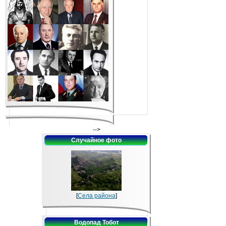
-->
Случайное фото
[
Села района
]
Водопад Тобот