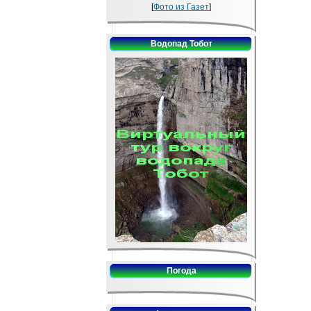
[
Фото из Газет
]
Водопад Тобот
Погода