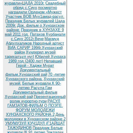
журавли»ЦАДА 2010г.
Cвадебный
обряд c.Сиух
посмертно
наградили Орденом «Мужест
Участник ВОВ Мух1амад-расул.
Праздник Белых журавлей Цада
2009г.
Док. фильм о Хунзахском
районе.
Праздник в ХУНЗАХЕ 9
май 2011 год.
Патахов Курбанали
с.Сиух 2012г.Вече
Махмуд
Абдулхаликов Народный артист
ВИА САРИР 1994г.Хунзахский
район
Хундерил музей
тарихалъул нугI
Юбилей Хунзаха
1989 год (2400 лет)
Непавший
Герой - Хаджи Мурат
Документальный
фильм.Хунзахский рай
70 -летие
Хунзахского района.
Хунзахский
музей.
Белые журавли.К 90-
летию Расула Гам
Документальный фильм
Хунзахский рай
Презентационный
ролик курортно-тури
РАСУЛ
ГАМЗАТОВ-ФИЛЬМ О ПОЭТЕ.
ФОРУМ МОЛОДЕЖИ
ХУНЗАХСКОГО РАЙОНА 2
День
молодежи в Хунзахском районе 2
УМУМУЗУЛ КУЧ1ДУЛ (Г1АЙШАТ
ТАЖУДИНОВ
Праздник Белые
журавли (К 91 летию
Закладки