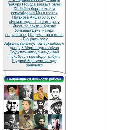
гьабура
ГIобода варкаут рагьи
ХIабибил бергьенлъиги
бекьечIдерил
Мы в гостях
Патахова Айшат
Улбузул
хIурматалда - ГьоцIалъ росу
Инсан ва сахлъи Хунзах
больница
День матери
подкачаться
ГIадамал ва замана
- ГьоцIалъ росу
Афганистаналъул рагъухъабазул
дандч
8 Март кIодо гьабуна
Гьудуллъиялъул дандчIвай
ГIухьбузул къо кIодо гьабуна
КIудияб бергьенлъиялде
рачIунаго
Выдающиеся личности района