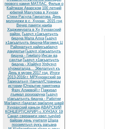
первого камня МАТЛАС.
Фильм о
Кайтмазе Аварском
100 летний
юбилей Махулова в Хунзах
Стихи Расула Гамзатова.
День
молодежи в с. Хунзах. 2015 год
Вечер памяти наиба
Хаджимурата в Ху
Хунзахский
район.
Гьазул х1акъалъулъ
бицуна Мала Алха
Гьазул
х1акъалъулъ бицуна-Магомед Ц
Районалъул найихъабазул
данделъи
Гьазул хIакъалъулъ
бицуна - Гимбато
Инсан ва
сахлъи
Гьазул х1акъалъулъ
бицуна - ХIайбул
Улбузул
хIурматалда... Эбелалъул къ
День в музее.2017 год.
Итоги
2013-2016г.г. МРХунзахский ра
Тарихалъул тIанчал(Страницы
истории
(Открытие памятника
Фазу Алиевой) г
ГIажизал
лъимал рохизаруна
Гьазул
хIакъалъулъ бицуна - Работни
МагIарул гIадатал ракIалде щвей
Хунзахский каньон
АВАРСКИЙ
КОНЦЕРТ(САРИР) с.ХУНЗАХ 19
Санал свераниги хвел гьечIеб
байрам
день учителя
ЦIада
поэзиялъул рукъ рагьана
М.ХIайдарбеков кIодо гьавун