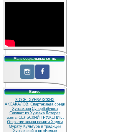
Мы в социальных сетях
Видео
З.О.Ж. ХУНЗАХСКИХ
АКСАКАЛОВ.
Спартакиада среди
Хунзахцев
Супербабушка
Сакинат из Хунзаха
Лотерея
газеты СЕЛЬСКИЙ ТРУЖЕНИК .
Открытие камня памяти Хаджи
Мурату
Культура и традиции
Хунзахский р-он
«Белые