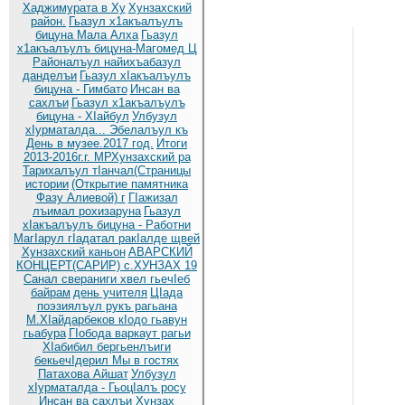
Хаджимурата в Ху
Хунзахский
район.
Гьазул х1акъалъулъ
бицуна Мала Алха
Гьазул
х1акъалъулъ бицуна-Магомед Ц
Районалъул найихъабазул
данделъи
Гьазул хIакъалъулъ
бицуна - Гимбато
Инсан ва
сахлъи
Гьазул х1акъалъулъ
бицуна - ХIайбул
Улбузул
хIурматалда... Эбелалъул къ
День в музее.2017 год.
Итоги
2013-2016г.г. МРХунзахский ра
Тарихалъул тIанчал(Страницы
истории
(Открытие памятника
Фазу Алиевой) г
ГIажизал
лъимал рохизаруна
Гьазул
хIакъалъулъ бицуна - Работни
МагIарул гIадатал ракIалде щвей
Хунзахский каньон
АВАРСКИЙ
КОНЦЕРТ(САРИР) с.ХУНЗАХ 19
Санал свераниги хвел гьечIеб
байрам
день учителя
ЦIада
поэзиялъул рукъ рагьана
М.ХIайдарбеков кIодо гьавун
гьабура
ГIобода варкаут рагьи
ХIабибил бергьенлъиги
бекьечIдерил
Мы в гостях
Патахова Айшат
Улбузул
хIурматалда - ГьоцIалъ росу
Инсан ва сахлъи Хунзах