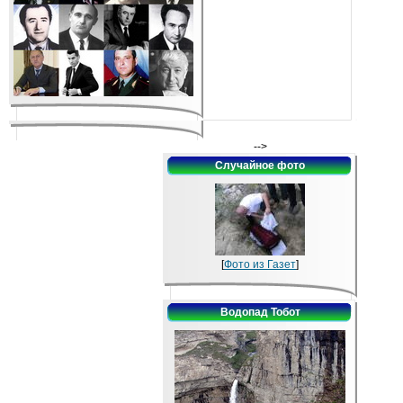
-->
Случайное фото
[
Фото из Газет
]
Водопад Тобот