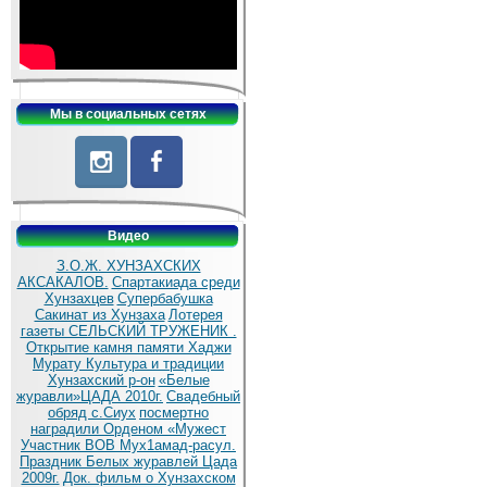
Мы в социальных сетях
Видео
З.О.Ж. ХУНЗАХСКИХ
АКСАКАЛОВ.
Спартакиада среди
Хунзахцев
Супербабушка
Сакинат из Хунзаха
Лотерея
газеты СЕЛЬСКИЙ ТРУЖЕНИК .
Открытие камня памяти Хаджи
Мурату
Культура и традиции
Хунзахский р-он
«Белые
журавли»ЦАДА 2010г.
Cвадебный
обряд c.Сиух
посмертно
наградили Орденом «Мужест
Участник ВОВ Мух1амад-расул.
Праздник Белых журавлей Цада
2009г.
Док. фильм о Хунзахском