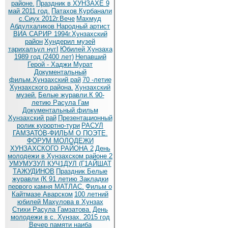
районе.
Праздник в ХУНЗАХЕ 9
май 2011 год.
Патахов Курбанали
с.Сиух 2012г.Вече
Махмуд
Абдулхаликов Народный артист
ВИА САРИР 1994г.Хунзахский
район
Хундерил музей
тарихалъул нугI
Юбилей Хунзаха
1989 год (2400 лет)
Непавший
Герой - Хаджи Мурат
Документальный
фильм.Хунзахский рай
70 -летие
Хунзахского района.
Хунзахский
музей.
Белые журавли.К 90-
летию Расула Гам
Документальный фильм
Хунзахский рай
Презентационный
ролик курортно-тури
РАСУЛ
ГАМЗАТОВ-ФИЛЬМ О ПОЭТЕ.
ФОРУМ МОЛОДЕЖИ
ХУНЗАХСКОГО РАЙОНА 2
День
молодежи в Хунзахском районе 2
УМУМУЗУЛ КУЧ1ДУЛ (Г1АЙШАТ
ТАЖУДИНОВ
Праздник Белые
журавли (К 91 летию
Закладки
первого камня МАТЛАС.
Фильм о
Кайтмазе Аварском
100 летний
юбилей Махулова в Хунзах
Стихи Расула Гамзатова.
День
молодежи в с. Хунзах. 2015 год
Вечер памяти наиба