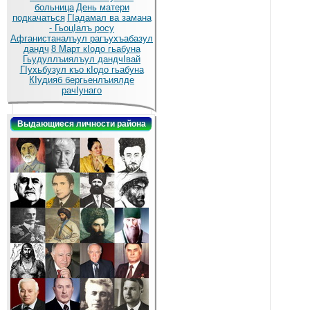
больница
День матери
подкачаться
ГIадамал ва замана
- ГьоцIалъ росу
Афганистаналъул рагъухъабазул
дандч
8 Март кIодо гьабуна
Гьудуллъиялъул дандчIвай
ГIухьбузул къо кIодо гьабуна
КIудияб бергьенлъиялде
рачIунаго
Выдающиеся личности района