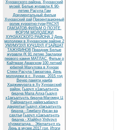
Хунзахского района.
Хунзахский
музей.
Белые журавли.К 90-
летию Расула Гам
Документальный фильм
Хунзахский рай
Презентационный
ролик курортно-тури
РАСУЛ
ГАМЗАТОВ-ФИЛЬМ О ПОЭТЕ.
ФОРУМ МОЛОДЕЖИ
ХУНЗАХСКОГО РАЙОНА 2
День
молодежи в Хунзахском районе 2
УМУМУЗУЛ КУЧ1ДУЛ (Г1АЙШАТ
ТАЖУДИНОВ
Праздник Белые
журавли (К 91 летию
Закладки
первого камня МАТЛАС.
Фильм о
Кайтмазе Аварском
100 летний
юбилей Махулова в Хунзах
Стихи Расула Гамзатова.
День
молодежи в с. Хунзах. 2015 год
Вечер памяти наиба
Хаджимурата в Ху
Хунзахский
район.
Гьазул х1акъалъулъ
бицуна Мала Алха
Гьазул
х1акъалъулъ бицуна-Магомед Ц
Районалъул найихъабазул
данделъи
Гьазул хIакъалъулъ
бицуна - Гимбато
Инсан ва
сахлъи
Гьазул х1акъалъулъ
бицуна - ХIайбул
Улбузул
хIурматалда... Эбелалъул къ
День в музее.2017 год.
Итоги