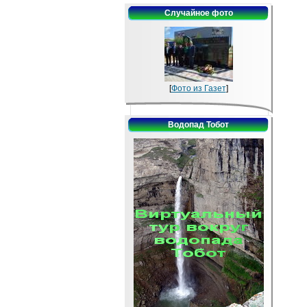
Случайное фото
[
Фото из Газет
]
Водопад Тобот