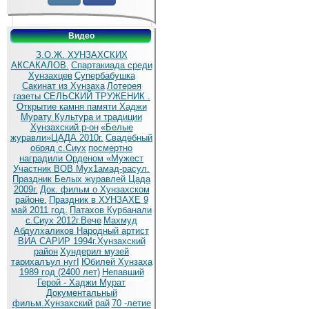
Видео
З.О.Ж. ХУНЗАХСКИХ
АКСАКАЛОВ.
Спартакиада среди
Хунзахцев
Супербабушка
Сакинат из Хунзаха
Лотерея
газеты СЕЛЬСКИЙ ТРУЖЕНИК .
Открытие камня памяти Хаджи
Мурату
Культура и традиции
Хунзахский р-он
«Белые
журавли»ЦАДА 2010г.
Cвадебный
обряд c.Сиух
посмертно
наградили Орденом «Мужест
Участник ВОВ Мух1амад-расул.
Праздник Белых журавлей Цада
2009г.
Док. фильм о Хунзахском
районе.
Праздник в ХУНЗАХЕ 9
май 2011 год.
Патахов Курбанали
с.Сиух 2012г.Вече
Махмуд
Абдулхаликов Народный артист
ВИА САРИР 1994г.Хунзахский
район
Хундерил музей
тарихалъул нугI
Юбилей Хунзаха
1989 год (2400 лет)
Непавший
Герой - Хаджи Мурат
Документальный
фильм.Хунзахский рай
70 -летие