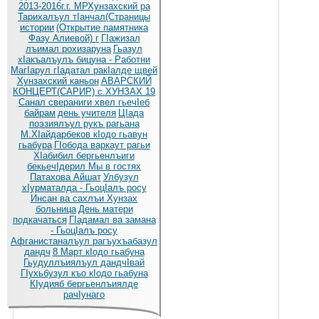
2013-2016г.г. МРХунзахский ра
Тарихалъул тIанчал(Страницы
истории
(Открытие памятника
Фазу Алиевой) г
ГIажизал
лъимал рохизаруна
Гьазул
хIакъалъулъ бицуна - Работни
МагIарул гIадатал ракIалде щвей
Хунзахский каньон
АВАРСКИЙ
КОНЦЕРТ(САРИР) с.ХУНЗАХ 19
Санал свераниги хвел гьечIеб
байрам
день учителя
ЦIада
поэзиялъул рукъ рагьана
М.ХIайдарбеков кIодо гьавун
гьабура
ГIобода варкаут рагьи
ХIабибил бергьенлъиги
бекьечIдерил
Мы в гостях
Патахова Айшат
Улбузул
хIурматалда - ГьоцIалъ росу
Инсан ва сахлъи Хунзах
больница
День матери
подкачаться
ГIадамал ва замана
- ГьоцIалъ росу
Афганистаналъул рагъухъабазул
дандч
8 Март кIодо гьабуна
Гьудуллъиялъул дандчIвай
ГIухьбузул къо кIодо гьабуна
КIудияб бергьенлъиялде
рачIунаго