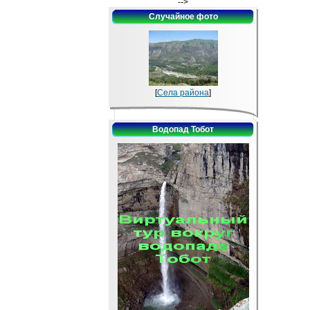
-->
Случайное фото
[
Села района
]
Водопад Тобот