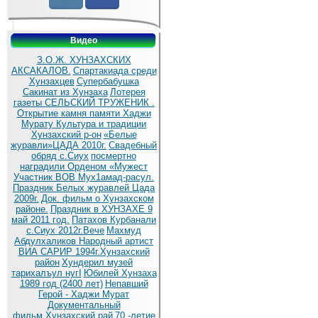
Видео
З.О.Ж. ХУНЗАХСКИХ
АКСАКАЛОВ.
Спартакиада среди
Хунзахцев
Супербабушка
Сакинат из Хунзаха
Лотерея
газеты СЕЛЬСКИЙ ТРУЖЕНИК .
Открытие камня памяти Хаджи
Мурату
Культура и традиции
Хунзахский р-он
«Белые
журавли»ЦАДА 2010г.
Cвадебный
обряд c.Сиух
посмертно
наградили Орденом «Мужест
Участник ВОВ Мух1амад-расул.
Праздник Белых журавлей Цада
2009г.
Док. фильм о Хунзахском
районе.
Праздник в ХУНЗАХЕ 9
май 2011 год.
Патахов Курбанали
с.Сиух 2012г.Вече
Махмуд
Абдулхаликов Народный артист
ВИА САРИР 1994г.Хунзахский
район
Хундерил музей
тарихалъул нугI
Юбилей Хунзаха
1989 год (2400 лет)
Непавший
Герой - Хаджи Мурат
Документальный
фильм.Хунзахский рай
70 -летие