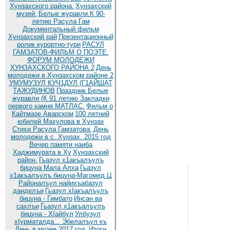
Хунзахского района.
Хунзахский
музей.
Белые журавли.К 90-
летию Расула Гам
Документальный фильм
Хунзахский рай
Презентационный
ролик курортно-тури
РАСУЛ
ГАМЗАТОВ-ФИЛЬМ О ПОЭТЕ.
ФОРУМ МОЛОДЕЖИ
ХУНЗАХСКОГО РАЙОНА 2
День
молодежи в Хунзахском районе 2
УМУМУЗУЛ КУЧ1ДУЛ (Г1АЙШАТ
ТАЖУДИНОВ
Праздник Белые
журавли (К 91 летию
Закладки
первого камня МАТЛАС.
Фильм о
Кайтмазе Аварском
100 летний
юбилей Махулова в Хунзах
Стихи Расула Гамзатова.
День
молодежи в с. Хунзах. 2015 год
Вечер памяти наиба
Хаджимурата в Ху
Хунзахский
район.
Гьазул х1акъалъулъ
бицуна Мала Алха
Гьазул
х1акъалъулъ бицуна-Магомед Ц
Районалъул найихъабазул
данделъи
Гьазул хIакъалъулъ
бицуна - Гимбато
Инсан ва
сахлъи
Гьазул х1акъалъулъ
бицуна - ХIайбул
Улбузул
хIурматалда... Эбелалъул къ
День в музее.2017 год.
Итоги