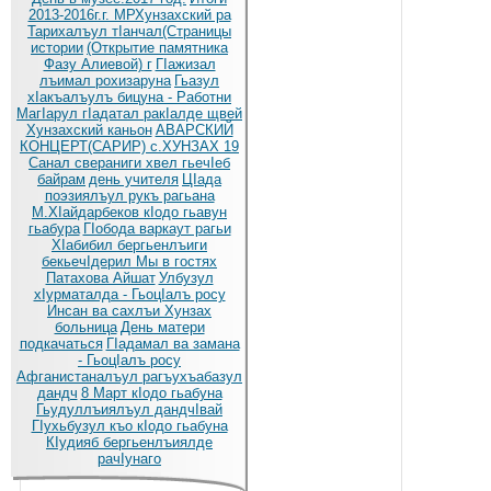
2013-2016г.г. МРХунзахский ра
Тарихалъул тIанчал(Страницы
истории
(Открытие памятника
Фазу Алиевой) г
ГIажизал
лъимал рохизаруна
Гьазул
хIакъалъулъ бицуна - Работни
МагIарул гIадатал ракIалде щвей
Хунзахский каньон
АВАРСКИЙ
КОНЦЕРТ(САРИР) с.ХУНЗАХ 19
Санал свераниги хвел гьечIеб
байрам
день учителя
ЦIада
поэзиялъул рукъ рагьана
М.ХIайдарбеков кIодо гьавун
гьабура
ГIобода варкаут рагьи
ХIабибил бергьенлъиги
бекьечIдерил
Мы в гостях
Патахова Айшат
Улбузул
хIурматалда - ГьоцIалъ росу
Инсан ва сахлъи Хунзах
больница
День матери
подкачаться
ГIадамал ва замана
- ГьоцIалъ росу
Афганистаналъул рагъухъабазул
дандч
8 Март кIодо гьабуна
Гьудуллъиялъул дандчIвай
ГIухьбузул къо кIодо гьабуна
КIудияб бергьенлъиялде
рачIунаго