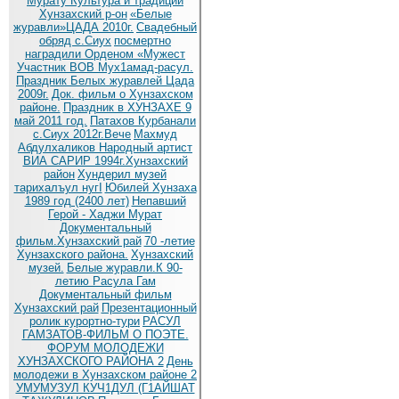
Мурату
Культура и традиции
Хунзахский р-он
«Белые
журавли»ЦАДА 2010г.
Cвадебный
обряд c.Сиух
посмертно
наградили Орденом «Мужест
Участник ВОВ Мух1амад-расул.
Праздник Белых журавлей Цада
2009г.
Док. фильм о Хунзахском
районе.
Праздник в ХУНЗАХЕ 9
май 2011 год.
Патахов Курбанали
с.Сиух 2012г.Вече
Махмуд
Абдулхаликов Народный артист
ВИА САРИР 1994г.Хунзахский
район
Хундерил музей
тарихалъул нугI
Юбилей Хунзаха
1989 год (2400 лет)
Непавший
Герой - Хаджи Мурат
Документальный
фильм.Хунзахский рай
70 -летие
Хунзахского района.
Хунзахский
музей.
Белые журавли.К 90-
летию Расула Гам
Документальный фильм
Хунзахский рай
Презентационный
ролик курортно-тури
РАСУЛ
ГАМЗАТОВ-ФИЛЬМ О ПОЭТЕ.
ФОРУМ МОЛОДЕЖИ
ХУНЗАХСКОГО РАЙОНА 2
День
молодежи в Хунзахском районе 2
УМУМУЗУЛ КУЧ1ДУЛ (Г1АЙШАТ