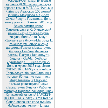
ТАЖУДИНОВ
Праздник Белые
журавли (К 91 летию
Закладки
первого камня МАТЛАС.
Фильм о
Кайтмазе Аварском
100 летний
юбилей Махулова в Хунзах
Стихи Расула Гамзатова.
День
молодежи в с. Хунзах. 2015 год
Вечер памяти наиба
Хаджимурата в Ху
Хунзахский
район.
Гьазул х1акъалъулъ
бицуна Мала Алха
Гьазул
х1акъалъулъ бицуна-Магомед Ц
Районалъул найихъабазул
данделъи
Гьазул хIакъалъулъ
бицуна - Гимбато
Инсан ва
сахлъи
Гьазул х1акъалъулъ
бицуна - ХIайбул
Улбузул
хIурматалда... Эбелалъул къ
День в музее.2017 год.
Итоги
2013-2016г.г. МРХунзахский ра
Тарихалъул тIанчал(Страницы
истории
(Открытие памятника
Фазу Алиевой) г
ГIажизал
лъимал рохизаруна
Гьазул
хIакъалъулъ бицуна - Работни
МагIарул гIадатал ракIалде щвей
Хунзахский каньон
АВАРСКИЙ
КОНЦЕРТ(САРИР) с.ХУНЗАХ 19
Санал свераниги хвел гьечIеб
байрам
день учителя
ЦIада