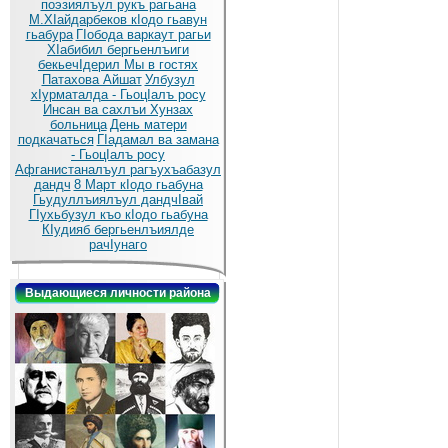
поэзиялъул рукъ рагьана
М.ХIайдарбеков кIодо гьавун
гьабура
ГIобода варкаут рагьи
ХIабибил бергьенлъиги
бекьечIдерил
Мы в гостях
Патахова Айшат
Улбузул
хIурматалда - ГьоцIалъ росу
Инсан ва сахлъи Хунзах
больница
День матери
подкачаться
ГIадамал ва замана
- ГьоцIалъ росу
Афганистаналъул рагъухъабазул
дандч
8 Март кIодо гьабуна
Гьудуллъиялъул дандчIвай
ГIухьбузул къо кIодо гьабуна
КIудияб бергьенлъиялде
рачIунаго
Выдающиеся личности района