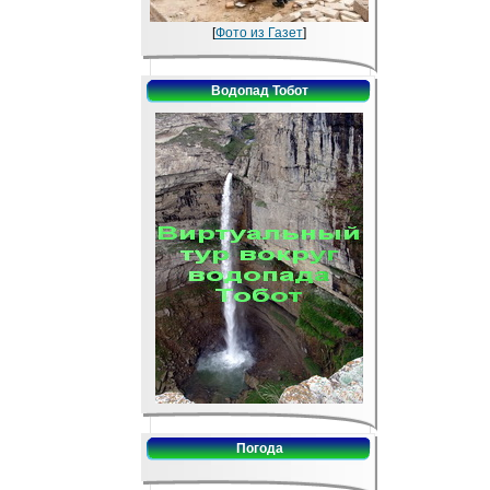
[
Фото из Газет
]
Водопад Тобот
Погода