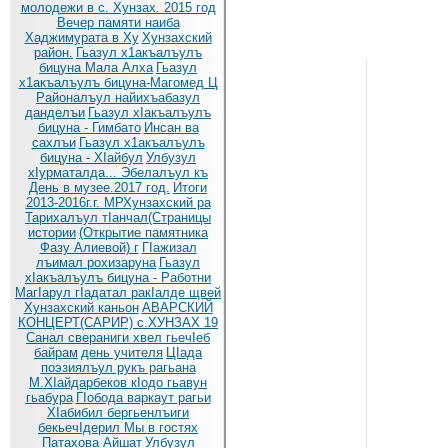
молодежи в с. Хунзах. 2015 год
Вечер памяти наиба
Хаджимурата в Ху
Хунзахский
район.
Гьазул х1акъалъулъ
бицуна Мала Алха
Гьазул
х1акъалъулъ бицуна-Магомед Ц
Районалъул найихъабазул
данделъи
Гьазул хIакъалъулъ
бицуна - Гимбато
Инсан ва
сахлъи
Гьазул х1акъалъулъ
бицуна - ХIайбул
Улбузул
хIурматалда... Эбелалъул къ
День в музее.2017 год.
Итоги
2013-2016г.г. МРХунзахский ра
Тарихалъул тIанчал(Страницы
истории
(Открытие памятника
Фазу Алиевой) г
ГIажизал
лъимал рохизаруна
Гьазул
хIакъалъулъ бицуна - Работни
МагIарул гIадатал ракIалде щвей
Хунзахский каньон
АВАРСКИЙ
КОНЦЕРТ(САРИР) с.ХУНЗАХ 19
Санал свераниги хвел гьечIеб
байрам
день учителя
ЦIада
поэзиялъул рукъ рагьана
М.ХIайдарбеков кIодо гьавун
гьабура
ГIобода варкаут рагьи
ХIабибил бергьенлъиги
бекьечIдерил
Мы в гостях
Патахова Айшат
Улбузул