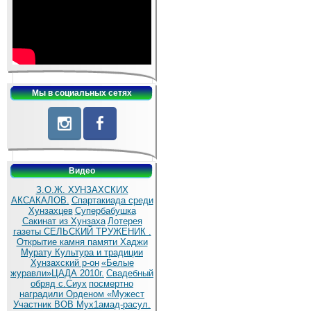
Мы в социальных сетях
Видео
З.О.Ж. ХУНЗАХСКИХ
АКСАКАЛОВ.
Спартакиада среди
Хунзахцев
Супербабушка
Сакинат из Хунзаха
Лотерея
газеты СЕЛЬСКИЙ ТРУЖЕНИК .
Открытие камня памяти Хаджи
Мурату
Культура и традиции
Хунзахский р-он
«Белые
журавли»ЦАДА 2010г.
Cвадебный
обряд c.Сиух
посмертно
наградили Орденом «Мужест
Участник ВОВ Мух1амад-расул.