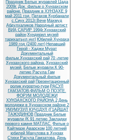
Праздник Белых журавлей Цада
2009г.
Док. фильм о Хунзахском
районе.
Праздник в ХУНЗАХЕ 9
май 2011 год.
Патахов Курбанали
с.Сиух 2012г.Вече
Махмуд
Абдулхаликов Народный артист
ВИА САРИР 1994г.Хунзахский
район
Хундерил музей
тарихалъул нугI
Юбилей Хунзаха
1989 год (2400 лет)
Непавший
Герой - Хаджи Мурат
Документальный
фильм.Хунзахский рай
70 -летие
Хунзахского района.
Хунзахский
музей.
Белые журавли.К 90-
летию Расула Гам
Документальный фильм
Хунзахский рай
Презентационный
ролик курортно-тури
РАСУЛ
ГАМЗАТОВ-ФИЛЬМ О ПОЭТЕ.
ФОРУМ МОЛОДЕЖИ
ХУНЗАХСКОГО РАЙОНА 2
День
молодежи в Хунзахском районе 2
УМУМУЗУЛ КУЧ1ДУЛ (Г1АЙШАТ
ТАЖУДИНОВ
Праздник Белые
журавли (К 91 летию
Закладки
первого камня МАТЛАС.
Фильм о
Кайтмазе Аварском
100 летний
юбилей Махулова в Хунзах
Стихи Расула Гамзатова.
День