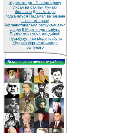
хIурматалда - ГьоцIалъ росу
Инсан ва сахлъи Хунзах
больница
День матери
подкачаться
ГIадамал ва замана
- ГьоцIалъ росу
Афганистаналъул рагъухъабазул
дандч
8 Март кIодо гьабуна
Гьудуллъиялъул дандчIвай
ГIухьбузул къо кIодо гьабуна
КIудияб бергьенлъиялде
рачIунаго
Выдающиеся личности района