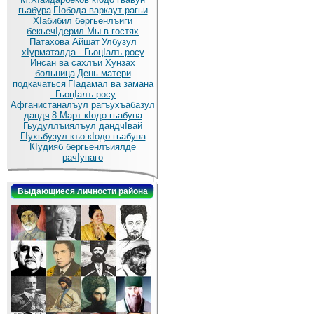
гьабура
ГIобода варкаут рагьи
ХIабибил бергьенлъиги
бекьечIдерил
Мы в гостях
Патахова Айшат
Улбузул
хIурматалда - ГьоцIалъ росу
Инсан ва сахлъи Хунзах
больница
День матери
подкачаться
ГIадамал ва замана
- ГьоцIалъ росу
Афганистаналъул рагъухъабазул
дандч
8 Март кIодо гьабуна
Гьудуллъиялъул дандчIвай
ГIухьбузул къо кIодо гьабуна
КIудияб бергьенлъиялде
рачIунаго
Выдающиеся личности района