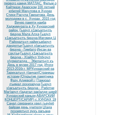
первого камня МАТЛАС.
Фильм о
Кайтмазе Аварском
100 летний
юбилей Махулова в Хунзах
Стихи Расула Гамзатова.
День
молодежи в с. Хунзах. 2015 год
Вечер памяти наиба
Хаджимурата в Ху
Хунзахский
район.
Гьазул х1акъалъулъ
бицуна Мала Алха
Гьазул
х1акъалъулъ бицуна-Магомед Ц
Районалъул найихъабазул
данделъи
Гьазул хIакъалъулъ
бицуна - Гимбато
Инсан ва
сахлъи
Гьазул х1акъалъулъ
бицуна - ХIайбул
Улбузул
хIурматалда... Эбелалъул къ
День в музее.2017 год.
Итоги
2013-2016г.г. МРХунзахский ра
Тарихалъул тIанчал(Страницы
истории
(Открытие памятника
Фазу Алиевой) г
ГIажизал
лъимал рохизаруна
Гьазул
хIакъалъулъ бицуна - Работни
МагIарул гIадатал ракIалде щвей
Хунзахский каньон
АВАРСКИЙ
КОНЦЕРТ(САРИР) с.ХУНЗАХ 19
Санал свераниги хвел гьечIеб
байрам
день учителя
ЦIада
поэзиялъул рукъ рагьана
М.ХIайдарбеков кIодо гьавун