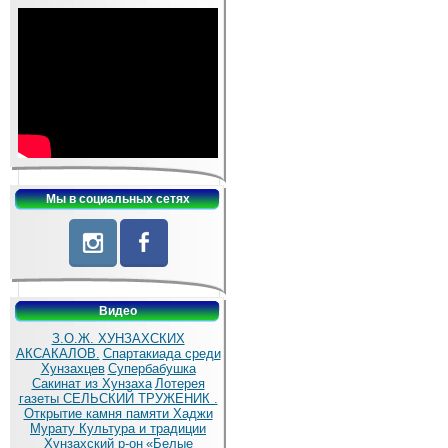
Мы в социальных сетях
Видео
З.О.Ж. ХУНЗАХСКИХ
АКСАКАЛОВ.
Спартакиада среди
Хунзахцев
Супербабушка
Сакинат из Хунзаха
Лотерея
газеты СЕЛЬСКИЙ ТРУЖЕНИК .
Открытие камня памяти Хаджи
Мурату
Культура и традиции
Хунзахский р-он
«Белые