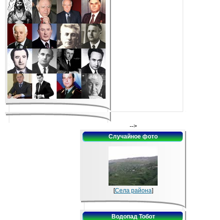
-->
Случайное фото
[
Села района
]
Водопад Тобот