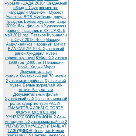
журавли»ЦАДА 2010г.
Cвадебный
обряд c.Сиух
посмертно
наградили Орденом «Мужест
Участник ВОВ Мух1амад-расул.
Праздник Белых журавлей Цада
2009г.
Док. фильм о Хунзахском
районе.
Праздник в ХУНЗАХЕ 9
май 2011 год.
Патахов Курбанали
с.Сиух 2012г.Вече
Махмуд
Абдулхаликов Народный артист
ВИА САРИР 1994г.Хунзахский
район
Хундерил музей
тарихалъул нугI
Юбилей Хунзаха
1989 год (2400 лет)
Непавший
Герой - Хаджи Мурат
Документальный
фильм.Хунзахский рай
70 -летие
Хунзахского района.
Хунзахский
музей.
Белые журавли.К 90-
летию Расула Гам
Документальный фильм
Хунзахский рай
Презентационный
ролик курортно-тури
РАСУЛ
ГАМЗАТОВ-ФИЛЬМ О ПОЭТЕ.
ФОРУМ МОЛОДЕЖИ
ХУНЗАХСКОГО РАЙОНА 2
День
молодежи в Хунзахском районе 2
УМУМУЗУЛ КУЧ1ДУЛ (Г1АЙШАТ
ТАЖУДИНОВ
Праздник Белые
журавли (К 91 летию
Закладки